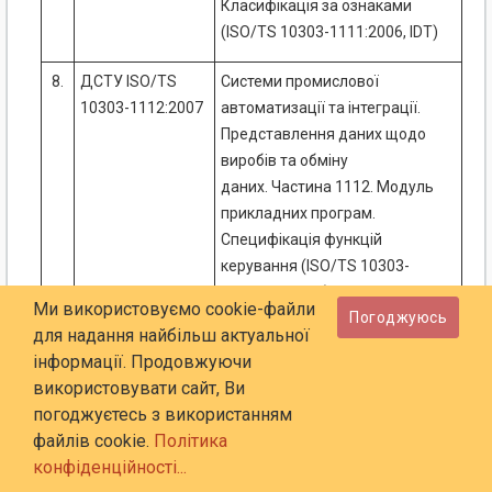
Класифікація за ознаками
(ISO/TS 10303-1111:2006, IDT)
8.
ДСТУ ISO/TS
Системи промислової
10303-1112:2007
автоматизації та інтеграції.
Представлення даних щодо
виробів та обміну
даних. Частина 1112. Модуль
прикладних програм.
Специфікація функцій
керування (ISO/TS 10303-
1112:2005, IDT)
Ми використовуємо cookie-файли
Погоджуюсь
для надання найбільш актуальної
9.
ДСТУ ISO/TS
Системи промислової
інформації. Продовжуючи
10303-1114:2007
автоматизації та
використовувати сайт, Ви
інтеграції. Представлення
погоджуєтесь з використанням
даних щодо виробів та обміну
файлів cookie.
Політика
даних. Частина 1114. Модуль
конфіденційності...
прикладних програм: