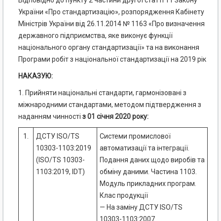
Відповідно до пункту 2 частини другої статті 11 Закону
України «Про стандартизацію», розпорядження Кабінету
Міністрів України від 26.11.2014 № 1163 «Про визначення
державного підприємства, яке виконує функції
національного органу стандартизації» та на виконання
Програми робіт з національної стандартизації на 2019 рік
НАКАЗУЮ:
1. Прийняти національні стандарти, гармонізовані з
міжнародними стандартами, методом підтвердження з
наданням чинності
з 01
січня
2020 року:
1.
ДСТУ ISO/TS
Системи промислової
10303-1103:2019
автоматизації та інтеграції.
(ISO/TS 10303-
Подання даних щодо виробів та
1103:2019, IDT)
обміну даними. Частина 1103.
Модуль прикладних програм.
Клас продукції
— На заміну ДСТУ ISO/TS
10303-1103:2007