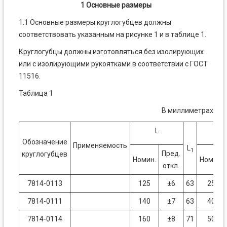
1 Основные размеры
1.1 Основные размеры круглогубцев должны
соответствовать указанным на рисунке 1 и в таблице 1.
Круглогубцы должны изготовляться без изолирующих
или с изолирующими рукоятками в соответствии с ГОСТ
11516.
Таблица 1
В миллиметрах
L
L
3
Обозначение
Применяемость
L
1
Пред.
круглогубцев
Номин.
Номин.
откл.
7814-0113
125
±6
63
25
7814-0111
140
±7
63
40
7814-0114
160
±8
71
50