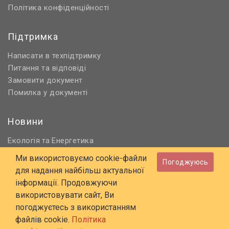
Політика конфіденційності
Підтримка
Написати в техпідтримку
Питання та відповіді
Замовити документ
Помилка у документі
Новини
Екологія
Енергетика
та
Нормативне регулювання
Ми використовуємо cookie-файли
Погоджуюсь
Будівництво та проєктування
для надання найбільш актуальної
Охорона праці та ПБ
інформації. Продовжуючи
використовувати сайт, Ви
© 2006 - 2026 Всі права захищені
погоджуєтесь з використанням
E-mail:
online@budstandart.com
файлів cookie.
Політика