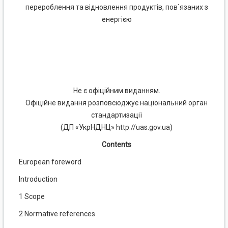
перероблення та відновлення продуктів, пов`язаних з
енергією
Не є офіційним виданням.
Офіційне видання розповсюджує національний орган
стандартизації
(ДП «УкрНДНЦ» http://uas.gov.ua)
Contents
European foreword
Introduction
1 Scope
2 Normative references