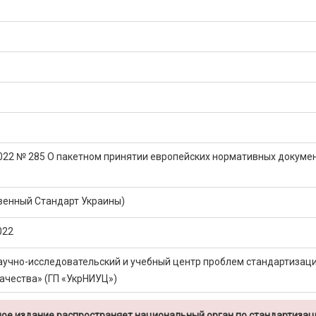
2022 № 285 О пакетном принятии европейских нормативных докуме
венный Стандарт Украины)
022
аучно-исследовательский и учебный центр проблем стандартизаци
ачества» (ГП «УкрНИУЦ»)
ое издание распространяет национальный орган по стандартизац