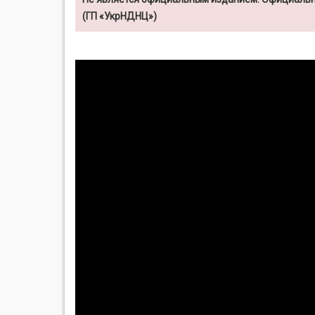
(ГП «УкрНДНЦ»)