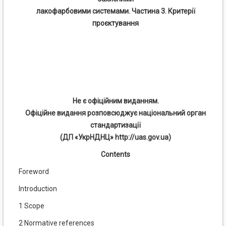
лакофарбовими системами. Частина 3. Критерії
проєктування
Не є офіційним виданням.
Офіційне видання розповсюджує національний орган
стандартизації
(ДП «УкрНДНЦ» http://uas.gov.ua)
Contents
Foreword
Introduction
1 Scope
2 Normative references