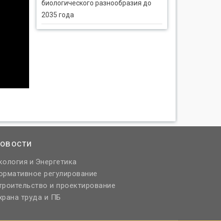
биологического разнообразия до
2035 года
овости
кология
Энергетика
и
ормативное регулирование
троительство и проектирование
храна труда и ПБ