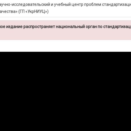
аучно-исследовательский и учебный центр проблем стандартизаци
ачества» (ГП «УкрНИУЦ»)
ое издание распространяет национальный орган по стандартизац