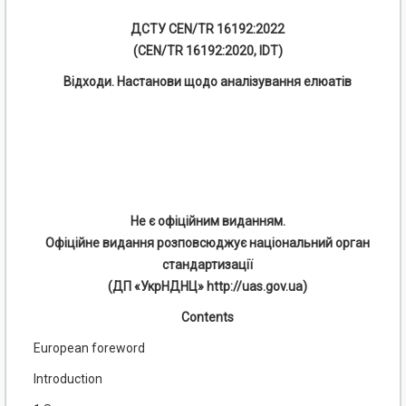
ДСТУ CEN/TR 16192:2022
(CEN/TR 16192:2020, IDT)
Відходи. Настанови щодо аналізування елюатів
Не є офіційним виданням.
Офіційне видання розповсюджує національний орган
стандартизації
(ДП «УкрНДНЦ» http://uas.gov.ua)
Contents
European foreword
Introduction