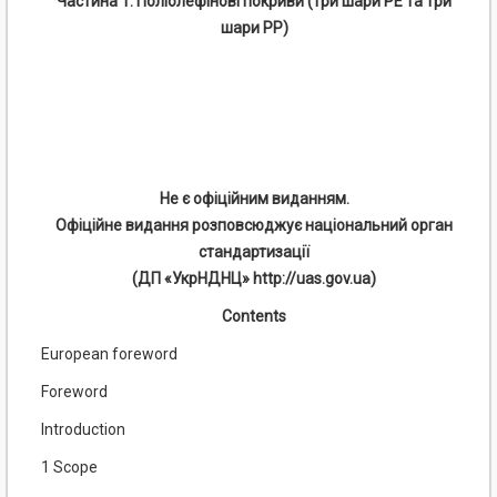
Частина 1. Поліолефінові покриви (три шари РЕ та три
шари РР)
Не є офіційним виданням.
Офіційне видання розповсюджує національний орган
стандартизації
(ДП «УкрНДНЦ» http://uas.gov.ua)
Contents
European foreword
Foreword
Introduction
1 Scope