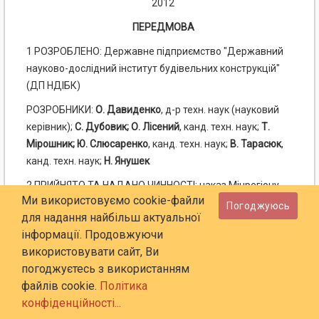
2012
ПЕРЕДМОВА
1
РОЗРОБЛЕНО: Державне підприємство "Державний
науково-дослідний інститут будівельних конструкцій"
(ДП НДІБК)
РОЗРОБНИКИ:
О. Давиденко
, д-р техн. наук (науковий
керівник);
С. Дубовик; О. Лісений
, канд. техн. наук;
Т.
Мірошник; Ю. Слюсаренко
, канд. техн. наук;
В. Тарасюк
,
канд. техн. наук;
Н.
Янушек
2
ПРИЙНЯТО ТА НАДАНО ЧИННОСТІ: наказ Мінрегіону
Ми використовуємо cookie-файли
України від 30.12.2011 р. № 426, чинний з 2012-12-01
Погоджуюсь
для надання найбільш актуальної
3
Національний стандарт відповідає ГОСТ 14098-91
інформації. Продовжуючи
"Соединения сварные арматуры и закладных изделий
використовувати сайт, Ви
железобетонных конструкций. Типы, конструкции и
погоджуєтесь з використанням
размеры", окрім нормативних посилань, наведених у
файлів cookie.
Політика
додатку А
конфіденційності...