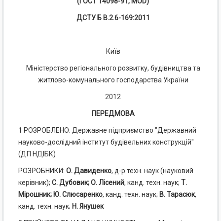
(ГОСТ 14098-91, MOD)
ДСТУ Б В.2.6-169:2011
Київ
Міністерство регіонального розвитку, будівництва та
житлово-комунального господарства України
2012
ПЕРЕДМОВА
1
РОЗРОБЛЕНО: Державне підприємство "Державний
науково-дослідний інститут будівельних конструкцій"
(ДП НДІБК)
РОЗРОБНИКИ:
О. Давиденко
, д-р техн. наук (науковий
керівник);
С. Дубовик; О. Лісений
, канд. техн. наук;
Т.
Мірошник; Ю. Слюсаренко
, канд. техн. наук;
В. Тарасюк
,
канд. техн. наук;
Н.
Янушек