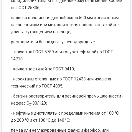
холодильник типа ХПТ с длиной кожуха не менее 300 мм
по ГОСТ 25336;
палочка стеклянная длиной около 500 мм с резиновым
наконечником или металлическая проволока такой же
длины с утолщением на конце;
растворители безводные углеводородные:
- толуол по ГОСТ 5789 или толуол нефтяной по ГОСТ
14710;
- ксилол нефтяной по ГОСТ 9410;
- изооктаны эталонные по ГОСТ 12433 или изооктан
технический по ГОСТ 4095;
- бензин-растворитель для резиновой промышленности -
нефрас С
-80/120;
2
- нефтяные дистилляты с пределами кипения от 100 °С
до 200 °С и от 100 °С до 140 °С;
пемза или неглазурованные фаянс и фарфор, или