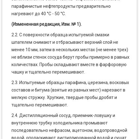
4
парафинистые нефтепродукты предварительно
нагревают до 40 °С - 50 °С.
(Измененная редакция, Изм. № 1).
2.2. С поверхности образца испытуемой смазки
шпателем снимают и отбрасывают верхний слой не
менее 10 мм, затем в нескольких местах (не менее трех)
не вблизи стенок сосуда берут пробы примерно в равных
количествах. Пробы складывают вместе в фарфоровую
чашку и тщательно перемешивают.
2.3. Испытуемые образцы парафина, церезина, восковых
составов и битума (взятые из разных мест) нарезают в
мелкую стружку. Хрупкие, твердые пробы дробят и
тщательно перемешивают.
2.4. Дистилляционный сосуд, приемник-ловушку и
внутреннюю трубку холодильника промывают
последовательно нефрасом, ацетоном, водопроводной
водой, ополаскивают дистиллированной водой и сушат.