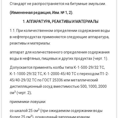
Стандарт не распространяется на битумные эмульсии.
(Измененная редакция, Изм. № 1, 2).
1
. АППАРАТУРА, РЕАКТИВЫ И МАТЕРИАЛЫ
1.1. При количественном определении содержания воды
в нефтепродуктах применяются следующие аппаратура,
реактивы и материалы:
аппарат для количественного определения содержания
воды в нефтяных, пищевых и других продуктах (черт. 1).
Допускается применять колбы типа К-1-500-29/32 ТС,
К-1-1000-29/32 ТС, К-1-2000-45/40 ТС с переходом П1-2-
45/40-29/32 ТС по ГОСТ 25336 или металлический
дистилляционный сосуд вместимостью 500, 1000, 2000
3
см
(черт. 2);
приемники-ловушки:
3
со шкалой 25 см
(при ожидаемом содержании воды
3
более 25 см
), оснащенный запорным краном;