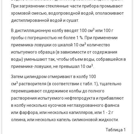
При загрязнении стеклянные части прибора промывают
хромовой смесью, водопроводной водой, ополаскивают
дистиллированной водой и сушат.
3
В дистилляционную колбу вводят 100 см
или 100 г
пробы с погрешностью не более 1 %. При применении
3
приемника-ловушки со шкалой 10 см
количество
испытуемого образца (в зависимости от содержания
воды) уменьшают так, чтобы объем воды, собравшейся в
3
приемнике-ловушке, не превышал 10 см
.
Затем цилиндром отмеривают в колбу 100
3
см
растворителя (в соответствии с табл. 1), тщательно
перемешивают содержимое колбы до полного
растворения испытуемого нефтепродукта и прибавляют
в колбу несколько кусочков неглазурованного фаянса
или фарфора, или несколько капилляров, или 1 - 2 г
олеина, или несколько капель силиконовой жидкости.
Таблица 1