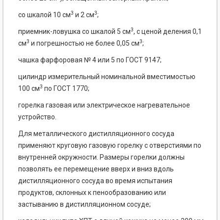
3
3
со шкалой 10 см
и 2 см
;
3
приемник-ловушка со шкалой 5 см
, с ценой деления 0,1
3
3
см
и погрешностью не более 0,05 см
;
чашка фарфоровая № 4 или 5 по ГОСТ 9147;
цилиндр измерительный номинальной вместимостью
3
100 см
по ГОСТ 1770;
горелка газовая или электрическое нагревательное
устройство.
Для металлического дистилляционного сосуда
применяют круговую газовую горелку с отверстиями по
внутренней окружности. Размеры горелки должны
позволять ее перемещение вверх и вниз вдоль
дистилляционного сосуда во время испытания
продуктов, склонных к пенообразованию или
застыванию в дистилляционном сосуде;