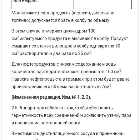
или нефрас
Маловязкие нефтепродукты (керосин, дизельное
топливо) допускается брать в колбу по объему.
В этом случае отмеряют цилиндром 100
3
см
испытуемого продукта и выливают в колбу. Продукт
смывают со стенок цилиндра в колбу однократно 50
3
3
см
растворителя и два раза по 25 см
.
Для нефтепродуктов с низким содержанием воды
3
количество растворителя может превышать 100 см
.
Навеска нефтепродукта в граммах при этом будет равна
3
произведению его объема на плотность в г/см
.
(Измененная редакция, Изм. № 1, 2, 3).
2.5. Аппаратуру собирают так, чтобы обеспечить
герметичность всех соединений и исключить утечку пара
и проникание посторонней влаги.
Вместимость дистилляционного сосуда и приемника-