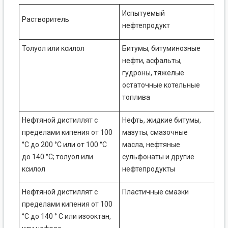
Испытуемый
Растворитель
нефтепродукт
Толуол или ксилол
Битумы, битуминозные
нефти, асфальты,
гудроны, тяжелые
остаточные котельные
топлива
Нефтяной дистиллят с
Нефть, жидкие битумы,
пределами кипения от 100
мазуты, смазочные
°С до 200 °С или от 100 °С
масла, нефтяные
до 140 °С; толуол или
сульфонаты и другие
ксилол
нефтепродукты
Нефтяной дистиллят с
Пластичные смазки
пределами кипения от 100
°С до 140 ° С или изооктан,