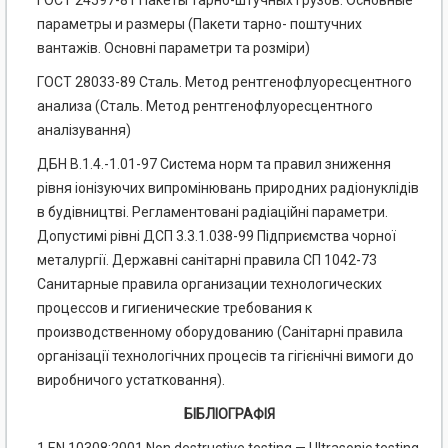
ГОСТ 24597-81 Пакеты тарно-штучных грузов. Основные
параметры и размеры (Пакети тарно- поштучних
вантажів. Основні параметри та розміри)
ГОСТ 28033-89 Сталь. Метод рентгенофлуоресцентного
анализа (Сталь. Метод рентгенофлуоресцентного
аналізування)
ДБН В.1.4.-1.01-97 Система норм та правил зниження
рівня іонізуючих випромінювань природних радіонуклідів
в будівництві. Регламентовані радіаційні параметри.
Допустимі рівні ДСП 3.3.1.038-99 Підприємства чорної
металургії. Державні санітарні правила СП 1042-73
Санитарные правила организации технологических
процессов и гигиенические требования к
производственному оборудованию (Санітарні правила
організації технологічних процесів та гігієнічні вимоги до
виробничого устатковання).
БІБЛІОГРАФІЯ