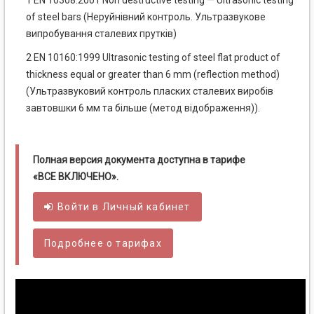
1 EN 10308:2001 Non destructive testing — Ultrasonic testing
of steel bars (Неруйнівний контроль. Ультразвукове
випробування сталевих прутків)
2 EN 10160:1999 Ultrasonic testing of steel flat product of
thickness equal or greater than 6 mm (reflection method)
(Ультразвуковий контроль пласких сталевих виробів
завтовшки 6 мм та більше (метод відображення)).
Полная версия документа доступна в тарифе
«ВСЕ ВКЛЮЧЕНО».
Войти в
Личный
кабинет
Подробнее о тарифах