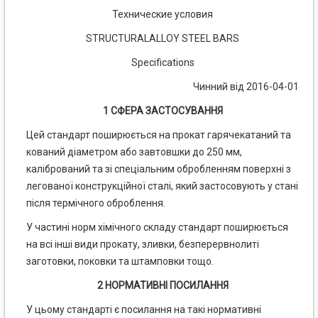
Технические условия
STRUCTURALALLOY STEEL BARS
Specifications
Чинний від 2016-04-01
1 СФЕРА ЗАСТОСУВАННЯ
Цей стандарт поширюється на прокат гарячекатаний та
кований діаметром або завтовшки до 250 мм,
калібрований та зі спеціальним обробленням поверхні з
легованої конструкційної сталі, який застосовують у стані
після термічного оброблення.
У частині норм хімічного складу стандарт поширюється
на всі інші види прокату, зливки, безперервнолиті
заготовки, поковки та штамповки тощо.
2 НОРМАТИВНІ ПОСИЛАННЯ
У цьому стандарті є посилання на такі нормативні