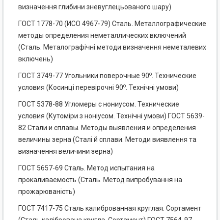
визначення глибини зневуглецьованого шару)
ГОСТ 1778-70 (ИСО 4967-79) Сталь. Металлографические
методы определения неметаллических включений
(Сталь. Металографічні методи визначення неметалевих
включень)
о
ГОСТ 3749-77 Угольники поверочные 90
. Технические
о
условия (Косинці перевірочні 90
. Технічні умови)
ГОСТ 5378-88 Угломеры с нониусом. Технические
условия (Кутоміри з ноніусом. Технічні умови) ГОСТ 5639-
82 Стали и сплавы. Методы выявления и определения
величины зерна (Сталі й сплави. Методи виявлення та
визначення величини зерна)
ГОСТ 5657-69 Сталь. Метод испытания на
прокаливаемость (Сталь. Метод випробування на
прожарюваність)
ГОСТ 7417-75 Сталь калиброванная круглая. Сортамент