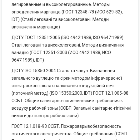
легированные и высоколегированные. Методы
определения марганца (ГОСТ 12348-78 (ИСО 629-82),
IDT) (Сталі леговані та високолеговані. Методи
визначення марганцю)
ДСТУ ГОСТ 12351:2005 (ISO 4942:1988, ISO 9647:1989)
Сталі леговані та високолеговані. Методи визначання
ванадію (ГОСТ 12351-2003 (ИСО 4942:1988, ИСО
9647:1989), IDT)
ДСТУ ISO 15350:2004 Сталь та чавун. Визначення
загального вуглецю та сірки методом інфрачервоної
спектроскопії після спалювання в індукційній печі
(поточний метод) (ISO 15350:2000, IDT) ГОСТ 12.1.005-88
ССБТ. Общие санитарно-гигиенические требования к
воздуху рабочей зоны (ССБП. Загальні санітарно-гігієнічні
вимоги до повітря робочої зони)
ГОСТ 12.1.018-93 ССБТ. Пожаровзрывобезопасность
статического электричества. Общие требования (ССБП.