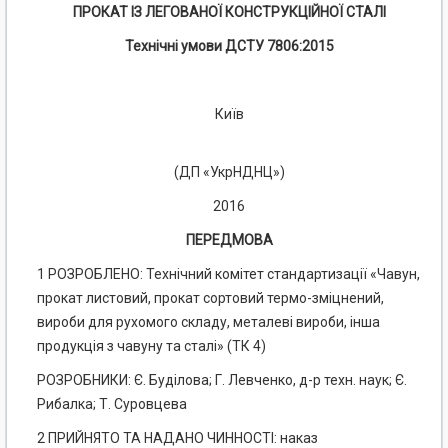
ПРОКАТ ІЗ ЛЕГОВАНОЇ КОНСТРУКЦІЙНОЇ СТАЛІ
Технічні умови ДСТУ 7806:2015
Київ
(ДП «УкрНДНЦ»)
2016
ПЕРЕДМОВА
1 РОЗРОБЛЕНО: Технічний комітет стандартизації «Чавун,
прокат листовий, прокат сортовий термо-зміцнений,
вироби для рухомого складу, металеві вироби, інша
продукція з чавуну та сталі» (ТК 4)
РОЗРОБНИКИ: Є. Буділова; Г. Левченко, д-р техн. наук; Є.
Рибалка; Т. Суровцева
2 ПРИЙНЯТО ТА НАДАНО ЧИННОСТІ: наказ