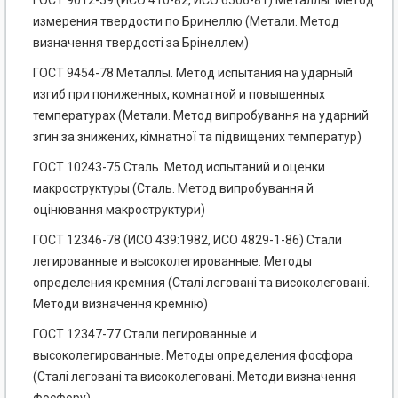
ГОСТ 9012-59 (ИСО 410-82, ИСО 6506-81) Металлы. Метод
измерения твердости по Бринеллю (Метали. Метод
визначення твердості за Брінеллем)
ГОСТ 9454-78 Металлы. Метод испытания на ударный
изгиб при пониженных, комнатной и повышенных
температурах (Метали. Метод випробування на ударний
згин за знижених, кімнатної та підвищених температур)
ГОСТ 10243-75 Сталь. Метод испытаний и оценки
макроструктуры (Сталь. Метод випробування й
оцінювання макроструктури)
ГОСТ 12346-78 (ИСО 439:1982, ИСО 4829-1-86) Стали
легированные и высоколегированные. Методы
определения кремния (Сталі леговані та високолеговані.
Методи визначення кремнію)
ГОСТ 12347-77 Стали легированные и
высоколегированные. Методы определения фосфора
(Сталі леговані та високолеговані. Методи визначення