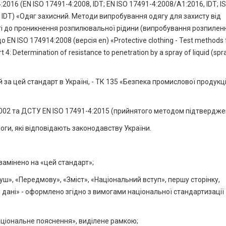
016 (EN ISO 17491-4:2008, IDT; EN ISO 17491-4:2008/A1:2016, IDT; I
6, IDT) «Одяг захисний. Методи випробування одягу для захисту від
сті до проникнення розпилювальної рідини (випробування розпилен
N ISO 174914:2008 (версія en) «Protective clothing - Test methods 
t 4: Determination of resistance to penetration by a spray of liquid (spr
 за цей стандарт в Україні, - ТК 135 «Безпека промислової продукці
002 та ДСТУ EN ISO 17491-4:2015 (прийнятого методом підтвердже
ги, які відповідають законодавству України.
 замінено на «цей стандарт»;
уш», «Передмову», «Зміст», «Національний вступ», першу сторінку,
і дані» - оформлено згідно з вимогами національної стандартизації
аціональне пояснення», виділене рамкою;