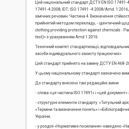
Цей національний стандарт ДСТУ EN ISO 17491-4:2
17491-4:2008, IDT; ISO 17491 -4:2008/Amd. 1:201
хімічних речовин. Частина 4. Визначення стійко
прийнятий методом перекладу, - ідентичний щодо E
clothing providing protection against chemicals - Par
test)» з урахуванням Amd.1:2016.
Технічний комітет стандартизації, відповідальний
засоби індивідуального захисту працюючих».
Цей стандарт прийнято на заміну ДСТУ EN 468-2
У цьому національному стандарті зазначено вимо
До стандарту внесено такі редакційні зміни:
- слова «ця частина ISO 17491» і «цей документ»
- структурні елементи стандарту: «Титульний арк
«Терміни та визначення понять» і «Бібліографічн
України;
- у розділі «Нормативні посилання» наведено «Н