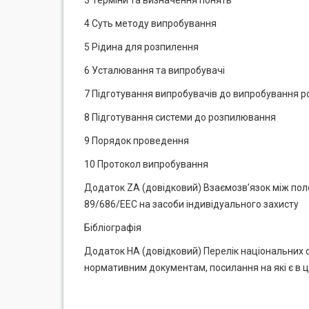
3 Терміни та визначення понять
4 Суть методу випробування
5 Рідина для розпилення
6 Усталювання та випробувачі
7 Підготування випробувачів до випробування 
8 Підготування системи до розпилювання
9 Порядок проведення
10 Протокол випробування
Додаток ZA (довідковий) Взаємозв’язок між по
89/686/ЕЕС на засоби індивідуального захисту
Бібліографія
Додаток НА (довідковий) Перелік національних 
нормативним документам, посилання на які є в 