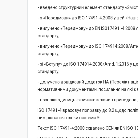
- введено структурний елемент стандарту «Зміст
- з «Передмови» до ISO 17491-4:2008 у цей «Нац
- вилучено «Передмову» до EN IS017491 -4:2008 я
стандарту;
- вилучено «Передмову» до ISO 174914:2008/Amd.
стандарту;
- зі «Вступу» до ISO 174914:2008/Amd. 1:2016 у 
стандарту;
- долучено довідковий додаток НА (Перелік наці
нормативними документами, посилання на які є в
- познаки одиниць фізичних величин приведено 
ISO 17491-4 враховує поправку до 8.2 щодо пол
вимірювання тільки системи SI.
Текст ISO 17491-4:2008 схвалено CEN як EN ISO 1