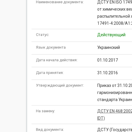
Наименование документа:
ДСТУ EN ISO 174
от химических ве
распылительной ж
17491-4:2008/A1:2
Статус:
Действующий
Язык документа
Украинский
Дата начала действия:
01.10.2017
Дата принятия:
31.10.2016
Утверждающий документ:
Приказ от 31.10.
гармонизированн
стандарта Украи
На замену:
ДСТУ EN 468:2002,
IDT)
Вид документа:
ДСТУ (Государст