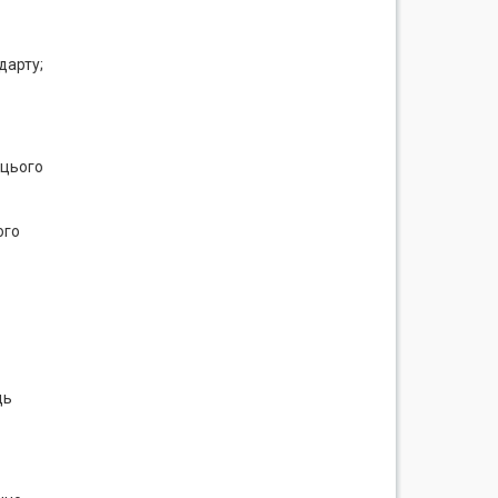
дарту;
 цього
ого
ць