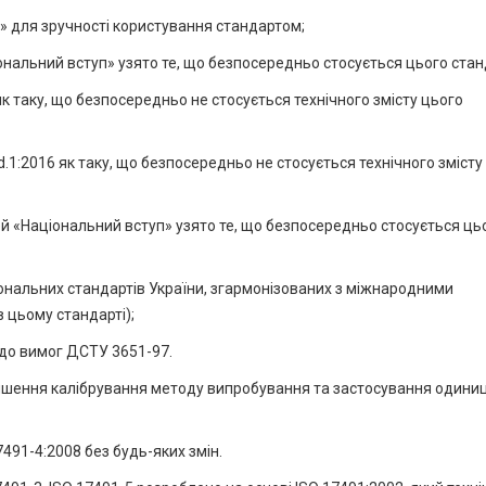
» для зручності користування стандартом;
іональний вступ» узято те, що безпосередньо стосується цього стан
к таку, що безпосередньо не стосується технічного змісту цього
1:2016 як таку, що безпосередньо не стосується технічного змісту
цей «Національний вступ» узято те, що безпосередньо стосується ць
ональних стандартів України, згармонізованих з міжнародними
 цьому стандарті);
до вимог ДСТУ 3651-97.
іпшення калібрування методу випробування та застосування одини
7491-4:2008 без будь-яких змін.