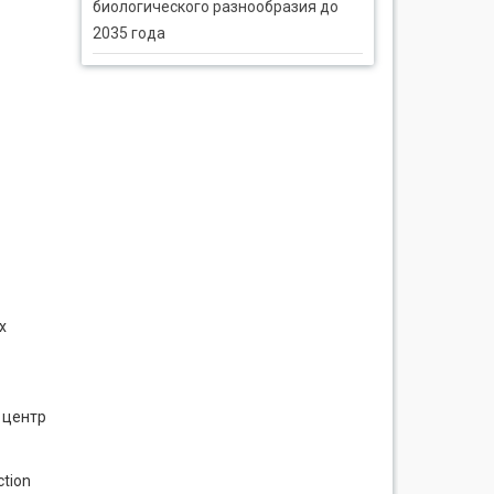
биологического разнообразия до
2035 года
х
 центр
ction