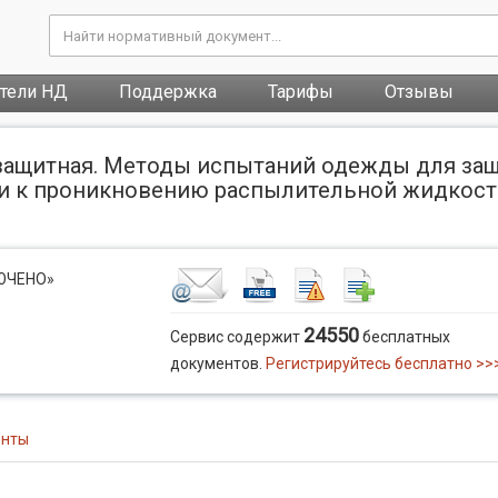
атели НД
Поддержка
Тарифы
Отзывы
 защитная. Методы испытаний одежды для защ
ти к проникновению распылительной жидкост
ЛЮЧЕНО»
24550
Сервис содержит
бесплатных
документов.
Регистрируйтесь бесплатно >>
енты