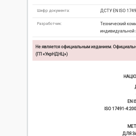
Шифр документа:
ДСТУ EN ISO 1749
Разработчик:
Технический ком
индивидуальной 
Не является официальным изданием. Официальн
(ГП «УкрНДНЦ»)
НАЦІ
EN I
ISO 17491-4:200
МЕТ
ДЛЯ З