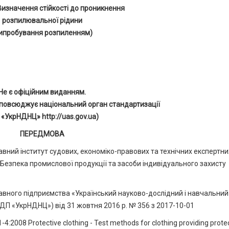
Визначення стійкості до проникнення
розпилювальної рідини
ипробування розпиленням)
Не є офіційним виданням.
повсюджує національний орган стандартизації
 «УкрНДНЦ» http://uas.gov.ua)
ПЕРЕДМОВА
ий інститут судових, економіко-правових та технічних експертни
«Безпека промислової продукції та засоби індивідуального захисту
ного підприємства «Український науково-дослідний і навчальний
 (ДП «УкрНДНЦ») від 31 жовтня 2016 р. № 356 з 2017-10-01
:2008 Protective clothing - Test methods for clothing providing prote