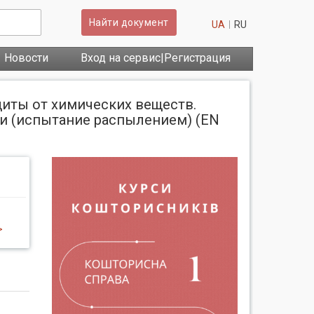
Найти документ
UA
RU
Новости
Вход на сервис|Регистрация
иты от химических веществ.
и (испытание распылением) (EN
>