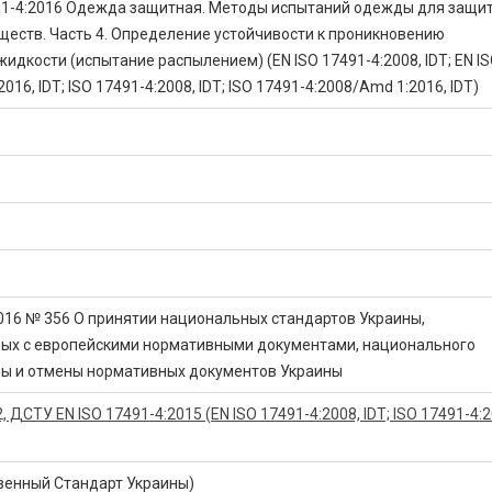
91-4:2016 Одежда защитная. Методы испытаний одежды для защи
ществ. Часть 4. Определение устойчивости к проникновению
идкости (испытание распылением) (EN ISO 17491-4:2008, IDT; EN I
016, IDT; ISO 17491-4:2008, IDT; ISO 17491-4:2008/Amd 1:2016, IDT)
2016 № 356 О принятии национальных стандартов Украины,
ых с европейскими нормативными документами, национального
ны и отмены нормативных документов Украины
 ДСТУ EN ISO 17491-4:2015 (EN ISO 17491-4:2008, IDT; ISO 17491-4:2
венный Стандарт Украины)