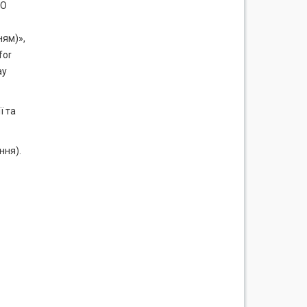
SO
ням)»,
for
ay
ї та
ння).