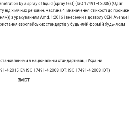
enetration by a spray of liquid (spray test) (ISO 17491-4:2008) (Одяг
у від хімічних речовин. Частина 4. Визначення стійкості до проник
ям)) з урахуванням Amd. 1:2016 і внесений з дозволу CEN, Avenue 
користання європейських стандартів у будь-якій формі й будь-яким
установленими в національній стандартизації України
-4:2015, EN ISO 17491-4:2008, IDT; ISO 17491-4:2008, IDT)
ЗМІСТ