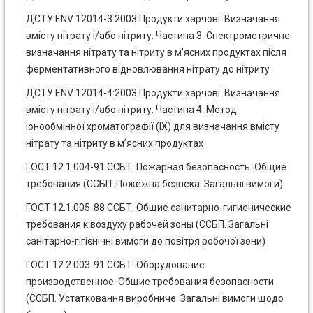
ДСТУ ENV 12014-3:2003 Продукти харчові. Визначання
вмісту нітрату і/або нітриту. Частина 3. Спектрометричне
визначання нітрату та нітриту в м’ясних продуктах після
ферментативного відновлювання нітрату до нітриту
ДСТУ ENV 12014-4:2003 Продукти харчові. Визначання
вмісту нітрату і/або нітриту. Частина 4. Метод
іонообмінної хроматографії (IX) для визначання вмісту
нітрату та нітриту в м’ясних продуктах
ГОСТ 12.1.004-91 ССБТ. Пожарная безопасность. Общие
требования (ССБП. Пожежна безпека. Загальні вимоги)
ГОСТ 12.1.005-88 ССБТ. Общие санитарно-гигиенические
требования к воздуху рабочей зоны (ССБП. Загальні
санітарно-гігієнічні вимоги до повітря робочої зони)
ГОСТ 12.2.003-91 ССБТ. Оборудование
производственное. Общие требования безопасности
(ССБП. Устатковання виробниче. Загальні вимоги щодо