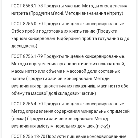
ГОСТ 8558.1-78 Продукты мясные. Методы определения
нитрита (Продукти м’ясні. Методи визначання нітриту)
ГОСТ 8756.0-70 Продукты пищевые консервированные.
Отбор проб и подготовка их к испытанию (Продукти
харчові консервовані. Відбирання проб та готування їх до
досліджень)
ГОСТ 8756.1-79 Продукты пищевые консервированные.
Методы определения органолептических показателей,
массы нетто или объема и массовой доли составных
частей (Продукти харчові консервовані. Методи
визначання органолептичних показників, маси нетто або
об’єму та масової долі складових частин)
ГОСТ 8756.4-70 Продукты пищевые консервированные.
Метод определения содержания минеральных примесей
(песка) (Продукти харчові консервовані. Метод
визначання вмісту мінеральних домішок (піску))
ГОСТ 8756.18-70 Продукты пищевые консервированные.