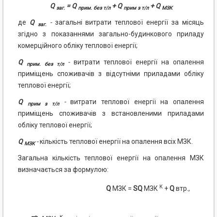
Q
= Q
+ Q
+ Q
заг.
прим. без т/л
прим з т/л
МЗК
де
Q
-
загальні витрати теплової енергії за місяць
заг.
згідно з показаннями загально-будинкового приладу
комерційного обліку теплової енергії;
Q
-
витрати теплової енергії на опалення
прим. без т/л
приміщень споживачів з відсутніми приладами обліку
теплової енергії;
Q
-
витрати теплової енергії на опалення
прим з т/л
приміщень споживачів з встановленими приладами
обліку теплової енергії;
Q
-
кількість теплової енергії на опалення всіх МЗК.
МЗК
Загальна кількість теплової енергії на опалення МЗК
визначається за формулою:
К
Q
МЗК =
SQ
МЗК
+
Q
втр.,