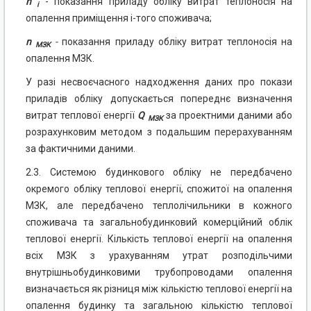
n
- показання приладу обліку витрат теплоносія на
i
опалення приміщення i-того споживача;
n
-
показання приладу обліку витрат теплоносія на
МЗК
опалення МЗК.
У разі несвоєчасного надходження даних про покази
приладів обліку допускається попереднє визначення
витрат теплової енергії
Q
за проектними даними або
МЗК
розрахунковим методом з подальшим перерахуванням
за фактичними даними.
2.3. Системою будинкового обліку не передбачено
окремого обліку теплової енергії, спожитої на опалення
МЗК, але передбачено теплолічильники в кожного
споживача та загальнобудинковий комерційний облік
теплової енергії. Кількість теплової енергії на опалення
всіх МЗК з урахуванням утрат розподільчими
внутрішньобудинковими трубопроводами опалення
визначається як різниця між кількістю теплової енергії на
опалення будинку та загальною кількістю теплової