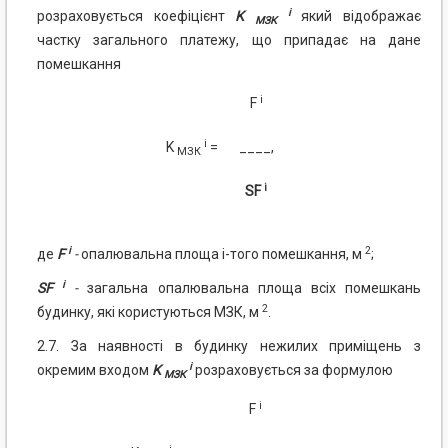
i
розраховується коефіцієнт
K
який відображає
МЗК
частку загального платежу, що припадає на дане
помешкання
i
F
i
K
=
____,
МЗК
i
SF
i
2
де
F
-
опалювальна площа і-того помешкання, м
;
i
SF
-
загальна опалювальна площа всіх помешкань
2
будинку, які користуються МЗК, м
.
2.7. За наявності в будинку нежилих приміщень з
i
окремим входом
K
розраховується за формулою
МЗК
i
F