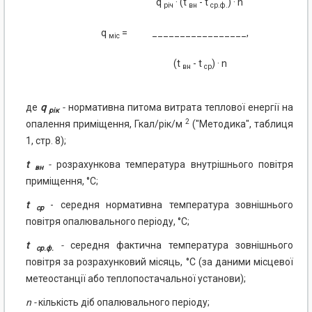
q
· (t
- t
) · n'
річ
вн
ср.ф.
q
=
_________________,
міс
(t
- t
) · n
вн
ср
де
q
-
нормативна питома витрата теплової енергії на
рік
2
опалення приміщення, Гкал/рік/м
("Методика", таблиця
1, стр. 8);
t
-
розрахункова температура внутрішнього повітря
вн
приміщення, °C;
t
- середня нормативна температура зовнішнього
ср
повітря опалювального періоду, °C;
t
-
середня фактична температура зовнішнього
ср.ф.
повітря за розрахунковий місяць, °C (за даними місцевої
метеостанції або теплопостачальної установи);
n -
кількість діб опалювального періоду;