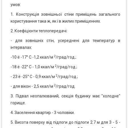
умов:
1. Конструкція зовнішньої стіни приміщень загального
користування така ж, як і в жилих приміщеннях.
2. Коефіцієнти теплопередачі:
- для зовнішніх стін, усереднені для температур в
інтервалах:
2
-10 ё -17° C -1,2 ккал/м
/град/год.;
2
-18 ё -22° C - 1,0 ккал/м
/град/год.;
2
- 23 ё -25° C - 0,9 ккал/м
/град/год.;
2
- для вікон - 2,5 ккал/м
/град/год.
3. Підвал неопалюваний, секція будинку має "холодне"
горище.
4. Заселення квартир - 3 чоловіки.
5. Висота поверху від підлоги до підлоги 2.7 м для 3 - 5 -