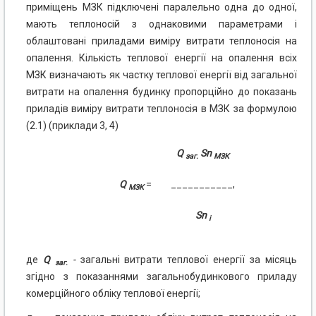
приміщень МЗК підключені паралельно одна до одної,
мають теплоносій з однаковими параметрами і
облаштовані приладами виміру витрати теплоносія на
опалення. Кількість теплової енергії на опалення всіх
МЗК визначають як частку теплової енергії від загальної
витрати на опалення будинку пропорційно до показань
приладів виміру витрати теплоносія в МЗК за формулою
(2.1) (приклади 3, 4)
Q
Sn
заг.
МЗК
Q
=
___________,
МЗК
Sn
i
де
Q
-
загальні витрати теплової енергії за місяць
заг.
згідно з показаннями загальнобудинкового приладу
комерційного обліку теплової енергії;