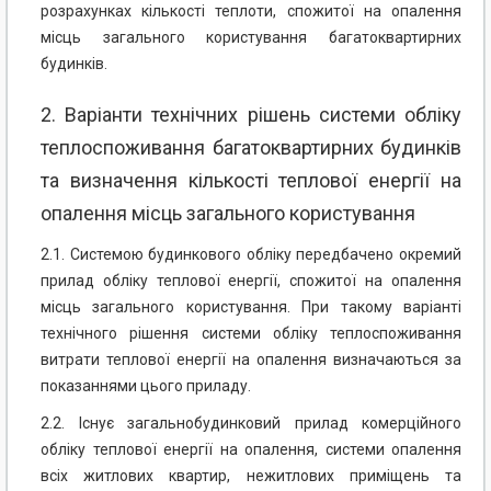
розрахунках кількості теплоти, спожитої на опалення
місць загального користування багатоквартирних
будинків.
2. Варіанти технічних рішень системи обліку
теплоспоживання багатоквартирних будинків
та визначення кількості теплової енергії на
опалення місць загального користування
2.1. Системою будинкового обліку передбачено окремий
прилад обліку теплової енергії, спожитої на опалення
місць загального користування. При такому варіанті
технічного рішення системи обліку теплоспоживання
витрати теплової енергії на опалення визначаються за
показаннями цього приладу.
2.2. Існує загальнобудинковий прилад комерційного
обліку теплової енергії на опалення, системи опалення
всіх житлових квартир, нежитлових приміщень та