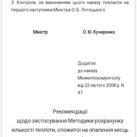
3. Контроль за виконанням цього наказу покласти на
першого заступника Міністра О. Б. Лотоцького.
Міністр
О. Ю. Кучеренко
Додаток
до наказу
Мінжитлокомунгоспу
від 22 лютого 2008 р. N
47
Рекомендації
щодо застосування Методики розрахунку
кількості теплоти, спожитої на опалення місць