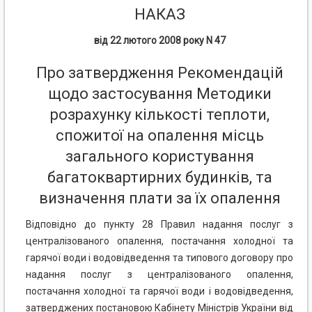
НАКАЗ
від 22 лютого 2008 року N 47
Про затвердження Рекомендацій
щодо застосування Методики
розрахунку кількості теплоти,
спожитої на опалення місць
загального користування
багатоквартирних будинків, та
визначення плати за їх опалення
Відповідно до пункту 28 Правил надання послуг з
централізованого опалення, постачання холодної та
гарячої води і водовідведення та типового договору про
надання послуг з централізованого опалення,
постачання холодної та гарячої води і водовідведення,
затверджених постановою Кабінету Міністрів України від