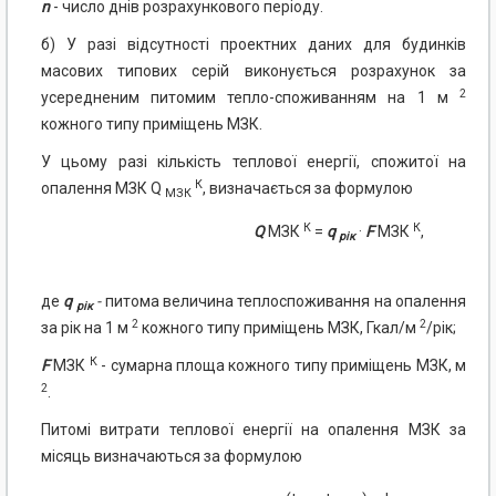
n
- число днів розрахункового періоду.
б) У разі відсутності проектних даних для будинків
масових типових серій виконується розрахунок за
2
усередненим питомим тепло-споживанням на 1 м
кожного типу приміщень МЗК.
У цьому разі кількість теплової енергії, спожитої на
К
опалення МЗК Q
, визначається за формулою
МЗК
К
К
Q
МЗК
=
q
·
F
МЗК
,
рік
де
q
-
питома величина теплоспоживання на опалення
рік
2
2
за рік на 1 м
кожного типу приміщень МЗК, Гкал/м
/рік;
К
F
МЗК
- сумарна площа кожного типу приміщень МЗК, м
2
.
Питомі витрати теплової енергії на опалення МЗК за
місяць визначаються за формулою