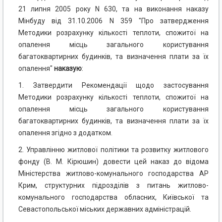
21 липня 2005 року N 630, та на виконання наказу
Мінбуду від 31.10.2006 N 359 "Про затвердження
Методики розрахунку кількості теплоти, спожитої на
опалення місць загального користування
багатоквартирних будинків, та визначення плати за їх
опалення"
наказую
:
1. Затвердити Рекомендації щодо застосування
Методики розрахунку кількості теплоти, спожитої на
опалення місць загального користування
багатоквартирних будинків, та визначення плати за їх
опалення згідно з додатком.
2. Управлінню житлової політики та розвитку житлового
фонду (В. М. Кірюшин) довести цей наказ до відома
Міністерства житлово-комунального господарства АР
Крим, структурних підрозділів з питань житлово-
комунального господарства обласних, Київської та
Севастопольської міських державних адміністрацій.