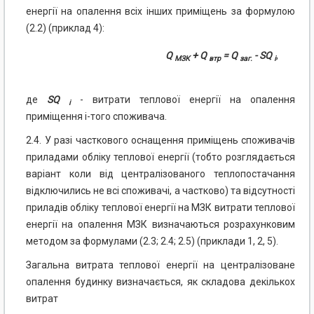
енергії на опалення всіх інших приміщень за формулою
(2.2) (приклад 4):
Q
+ Q
= Q
- SQ
,
МЗК
втр
заг.
i
де
SQ
- витрати теплової енергії на опалення
i
приміщення i-того споживача.
2.4. У разі часткового оснащення приміщень споживачів
приладами обліку теплової енергії (тобто розглядається
варіант коли від централізованого теплопостачання
відключились не всі споживачі, а частково) та відсутності
приладів обліку теплової енергії на МЗК витрати теплової
енергії на опалення МЗК визначаються розрахунковим
методом за формулами (2.3; 2.4; 2.5) (приклади 1, 2, 5).
Загальна витрата теплової енергії на централізоване
опалення будинку визначається, як складова декількох
витрат