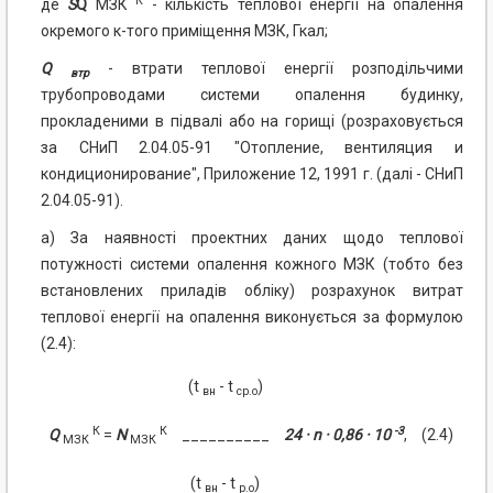
К
де
S
Q
МЗК
- кількість теплової енергії на опалення
окремого к-того приміщення МЗК, Гкал;
Q
-
втрати теплової енергії розподільчими
втр
трубопроводами системи опалення будинку,
прокладеними в підвалі або на горищі (розраховується
за СНиП 2.04.05-91 "Отопление, вентиляция и
кондиционирование", Приложение 12, 1991 г. (далі - СНиП
2.04.05-91).
а) За наявності проектних даних щодо теплової
потужності системи опалення кожного МЗК (тобто без
встановлених приладів обліку) розрахунок витрат
теплової енергії на опалення виконується за формулою
(2.4):
(t
- t
)
вн
ср.о
К
К
-3
Q
=
N
__________
24 · n · 0,86 · 10
,
(2.4)
МЗК
МЗК
(t
- t
)
вн
р.о