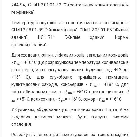
244-94, СНиП 2.01.01-82 "Строительная климатология и
геофизика".
Температура внутрішнього повітря визначалась згідно із
СНиП 2.08.01-89 "Жилые здания", СНиП 2.08.01-85 "Жилые
здания", II.Л.1.71* "Жилые здания. Нормы
проектирования".
Для сходових клітин, ліфтових холів, загальних коридорів
-
t
= +16° C (ця розрахункова температура коливалась в
вн
різні періоди проектування жилих будинків від +12 до
+16° C), для службових приміщень, приміщень
культмасових заходів, консьєржів -
t
=
+18° C, для
вн
сміттєзбиральних камер -
t
= +5° C, електрощитових -
t
вн
=
+5° C, колясочних -
t
= +16° C, комор -
t
= +16° C.
вн
вн
вн
У будинках, збудованих у кліматичних зонах III Б та IV, на
сходових клітинах можуть бути відсутні системи
опалення.
Розрахунок тепловтрат виконувався за таких вихідних