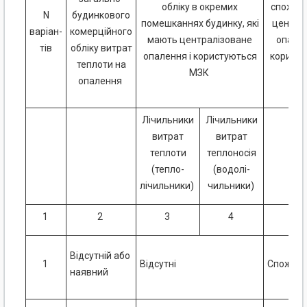
обліку в окремих
спожива
N
будинкового
помешканнях будинку, які
центра
варіан-
комерційного
мають централізоване
опален
тів
обліку витрат
опалення і користуються
корист
теплоти на
МЗК
бу
опалення
Лічильники
Лічильники
витрат
витрат
теплоти
теплоносія
(тепло-
(водолі-
лічильники)
чильники)
1
2
3
4
Відсутній або
1
Відсутні
Споживач
наявний