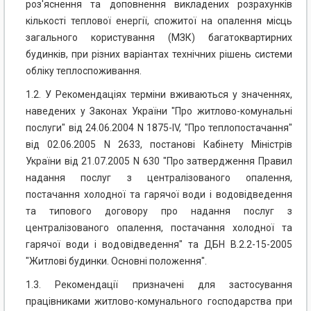
роз'яснення та доповнення викладених розрахунків
кількості теплової енергії, спожитої на опалення місць
загального користування (МЗК) багатоквартирних
будинків, при різних варіантах технічних рішень системи
обліку теплоспоживання.
1.2. У Рекомендаціях терміни вживаються у значеннях,
наведених у Законах України "Про житлово-комунальні
послуги" від 24.06.2004 N 1875-IV, "Про теплопостачання"
від 02.06.2005 N 2633, постанові Кабінету Міністрів
України від 21.07.2005 N 630 "Про затвердження Правил
надання послуг з централізованого опалення,
постачання холодної та гарячої води і водовідведення
та типового договору про надання послуг з
централізованого опалення, постачання холодної та
гарячої води і водовідведення" та ДБН В.2.2-15-2005
"Житлові будинки. Основні положення".
1.3. Рекомендації призначені для застосування
працівниками житлово-комунального господарства при