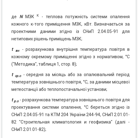
К
де
N
МЗК
- теплова потужність системи опалення
кожного к-того приміщення МЗК, кВт. Визначається за
проектними даними згідно із СНиП 2.04.05-91 для
нетипових рішень приміщень МЗК;
t
-
розрахункова внутрішня температура повітря в
вн
кожному окремому приміщенні згідно з нормативом, °C
("Методика", таблиця 1, стор. 8);
t
-
середня за місяць або за опалювальний період
ср.о
температура зовнішнього повітря, °C, за даними місцевої
метеостанції або теплопостачальної установи;
t
- розрахункова температура зовнішнього повітря для
р.о
проектування системи опалення, °C береться згідно із
СНиП 2.04.05-91 та КТМ 204 України 244-94, СНиП 2.01.01-
82 "Строительная климатология и геофизика" (далі -
СНиП 2.01.01-82);