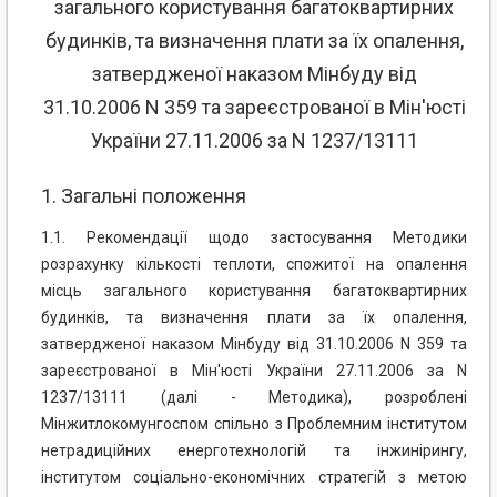
загального користування багатоквартирних
будинків, та визначення плати за їх опалення,
затвердженої наказом Мінбуду від
31.10.2006 N 359 та зареєстрованої в Мін'юсті
України 27.11.2006 за N 1237/13111
1. Загальні положення
1.1. Рекомендації щодо застосування Методики
розрахунку кількості теплоти, спожитої на опалення
місць загального користування багатоквартирних
будинків, та визначення плати за їх опалення,
затвердженої наказом Мінбуду від 31.10.2006 N 359 та
зареєстрованої в Мін'юсті України 27.11.2006 за N
1237/13111 (далі - Методика), розроблені
Мінжитлокомунгоспом спільно з Проблемним інститутом
нетрадиційних енерготехнологій та інжинірингу,
інститутом соціально-економічних стратегій з метою