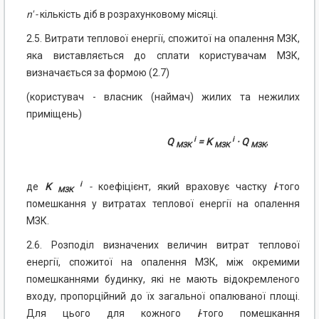
n' -
кількість діб в розрахунковому місяці.
2.5. Витрати теплової енергії, спожитої на опалення МЗК,
яка виставляється до сплати користувачам МЗК,
визначається за формою (2.7)
(користувач - власник (наймач) жилих та нежилих
приміщень)
i
i
Q
= K
· Q
,
МЗК
МЗК
МЗК
i
де
K
-
коефіцієнт, який враховує частку
i
-того
МЗК
помешкання у витратах теплової енергії на опалення
МЗК.
2.6. Розподіл визначених величин витрат теплової
енергії, спожитої на опалення МЗК, між окремими
помешканнями будинку, які не мають відокремленого
входу, пропорційний до їх загальної опалюваної площі.
Для цього для кожного
i
-того помешкання