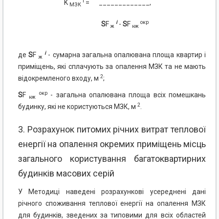
i
K
=
_____________,
МЗК
i
окр
S
F
-
S
F
ж
нж
i
де
S
F
- сумарна загальна опалювана площа квартир і
ж
приміщень, які сплачують за опалення МЗК та не мають
2
відокремленого входу, м
;
окр
S
F
- загальна опалювана площа всіх помешкань
нж
2
будинку, які не користуються МЗК, м
.
3. Розрахунок питомих річних витрат теплової
енергії на опалення окремих приміщень місць
загального користування багатоквартирних
будинків масових серій
У Методиці наведені розрахункові усереднені дані
річного споживання теплової енергії на опалення МЗК
для будинків, зведених за типовими для всіх областей