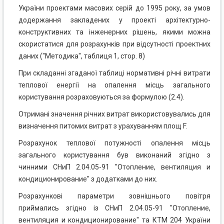
України проектами масових серій до 1995 року, за умов
додержання закладених у проекті архітектурно-
конструктивних та інженерних рішень, якими можна
скористатися для розрахунків при відсутності проектних
даних ("Методика", таблиця 1, стор. 8)
При складанні згаданої таблиці нормативні річні витрати
теплової енергії на опалення місць загального
користування розраховуються за формулою (2.4).
Отримані значення річних витрат використовувались для
визначення питомих витрат з урахуванням площ F.
Розрахунок теплової потужності опалення місць
загального користування був виконаний згідно з
чинними СНиП 2.04.05-91 "Отопление, вентиляция и
кондиционирование" з додатками до них.
Розрахункові параметри зовнішнього повітря
приймались згідно із СНиП 2.04.05-91 "Отопление,
вентиляция и кондиционирование" та КТМ 204 України