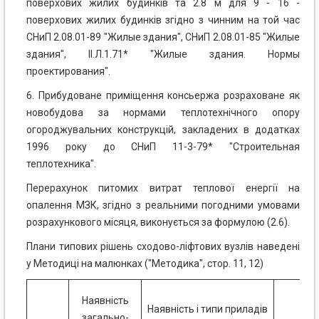
поверхових жилих будинків та 2.8 м для 9 - 16 -
поверхових жилих будинків згідно з чинним на той час
СНиП 2.08.01-89 "Жилые здания", СНиП 2.08.01-85 "Жилые
здания", II.Л.1.71* "Жилые здания. Нормы
проектирования".
6. Прибудоване приміщення консьержа розраховане як
новобудова за нормами теплотехнічного опору
огороджувальних конструкцій, закладених в додатках
1996 року до СНиП 11-3-79* "Строительная
теплотехника".
Перерахунок питомих витрат теплової енергії на
опалення МЗК, згідно з реальними погодними умовами
розрахункового місяця, виконується за формулою (2.6).
Плани типових рішень сходово-ліфтових вузлів наведені
у Методиці на малюнках ("Методика", стор. 11, 12)
Наявність
Наявність і типи приладів
Ная
загально-