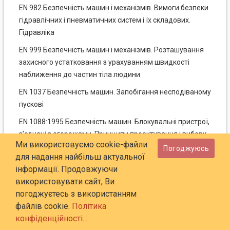
EN 982 Безпечність машин і механізмів. Вимоги безпеки
гідравлічних і пневматичних систем і їх складових.
Гідравліка
EN 999 Безпечність машин і механізмів. Розташування
захисного устатковання з урахуванням швидкості
наближення до частин тіла людини
EN 1037 Безпечність машин. Запобігання несподіваному
пускові
EN 1088:1995 Безпечність машин. Блокувальні пристрої,
з’єднані з огорожами. Принципи проектування і вибору
Ми використовуємо cookie-файли
Погоджуюсь
EN 1265 Безпечність машин. Норми та правила
для надання найбільш актуальної
випробування на шум від ливарних машин і устатковання
інформації. Продовжуючи
використовувати сайт, Ви
EN 60079-0 Вибухонебезпечні середовища. Частина 0.
погоджуєтесь з використанням
Устатковання. Загальні вимоги (ІЕС 60079-0:2004,
файлів cookie.
Політика
модифікований)
конфіденційності...
EN 60204-1:2006 Безпечність машин. Електрообладнання