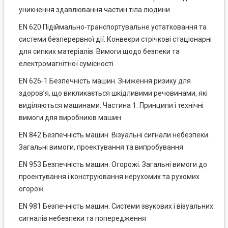
уникнення здавлювання частин тіла людини
EN 620 Підіймально-транспортувальне устатковання та
системи безперервної дії. Конвеєри стрічкові стаціонарні
для сипких матеріалів. Вимоги щодо безпеки та
електромагнітної сумісності
EN 626-1 Безпечність машин. Зниження ризику для
здоров’я, що викликається шкідливими речовинами, які
виділяються машинами. Частина 1. Принципи і технічні
вимоги для виробників машин
EN 842 Безпечність машин. Візуальні сигнали небезпеки.
Загальні вимоги, проектування та випробування
EN 953 Безпечність машин. Огорожі. Загальні вимоги до
проектування і конструювання нерухомих та рухомих
огорож
EN 981 Безпечність машин. Системи звукових і візуальних
сигналів небезпеки та попередження