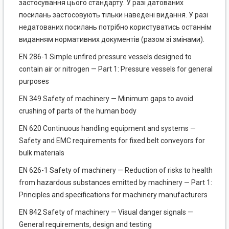
застосування цього стандарту. У разі датованих
посилань застосовують тільки наведені видання. У разі
недатованих посилань потрібно користуватись останнім
виданням нормативних документів (разом зі змінами).
EN 286-1 Simple unfired pressure vessels designed to
contain air or nitrogen — Part 1: Pressure vessels for general
purposes
EN 349 Safety of machinery — Minimum gaps to avoid
crushing of parts of the human body
EN 620 Continuous handling equipment and systems —
Safety and EMC requirements for fixed belt conveyors for
bulk materials
EN 626-1 Safety of machinery — Reduction of risks to health
from hazardous substances emitted by machinery — Part 1:
Principles and specifications for machinery manufacturers
EN 842 Safety of machinery — Visual danger signals —
General requirements, design and testing