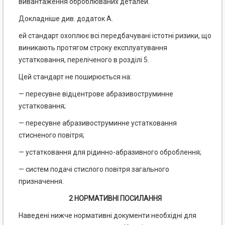
вивантаження оброблюваних деталей.
Докладніше див. додаток А.
ей стандарт охоплює всі передбачувані істотні ризики, що
виникають протягом строку експлуатування
устатковання, переліченого в розділі 5.
Цей стандарт не поширюється на:
— пересувне відцентрове абразивоструминне
устатковання;
— пересувне абразивоструминне устатковання
стисненого повітря;
— устатковання для рідинно-абразивного оброблення;
— систем подачі стислого повітря загального
призначення.
2 НОРМАТИВНІ ПОСИЛАННЯ
Наведені нижче нормативні документи необхідні для