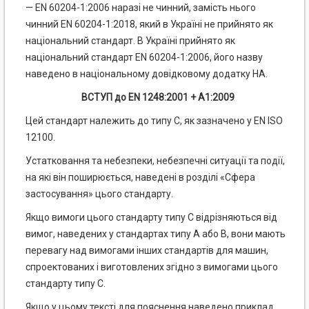
— EN 60204-1:2006 наразі не чинний, замість нього
чинний EN 60204-1:2018, який в Україні не прийнято як
національний стандарт. В Україні прийнято як
національний стандарт EN 60204-1:2006, його назву
наведено в національному довідковому додатку НА.
ВСТУП до EN 1248:2001 + А1:2009
Цей стандарт належить до типу С, як зазначено у EN ISO
12100.
Устатковання та небезпеки, небезпечні ситуації та події,
на які він поширюється, наведені в розділі «Сфера
застосування» цього стандарту.
Якщо вимоги цього стандарту типу С відрізняються від
вимог, наведених у стандартах типу А або В, вони мають
перевагу над вимогами інших стандартів для машин,
спроектованих і виготовлених згідно з вимогами цього
стандарту типу С.
Якщо у цьому тексті для пояснення наведено приклад