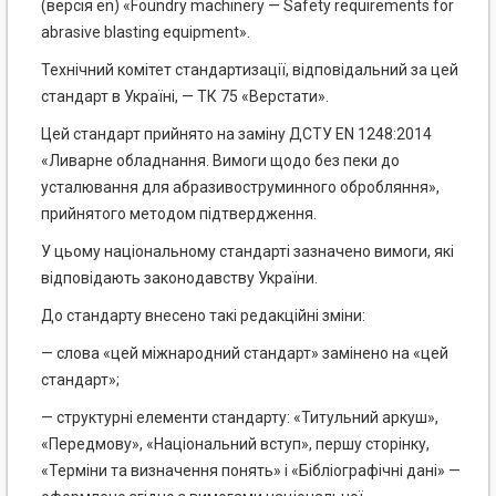
(версія en) «Foundry machinery — Safety requirements for
abrasive blasting equipment».
Технічний комітет стандартизації, відповідальний за цей
стандарт в Україні, — ТК 75 «Верстати».
Цей стандарт прийнято на заміну ДСТУ EN 1248:2014
«Ливарне обладнання. Вимоги щодо без пеки до
усталювання для абразивоструминного обробляння»,
прийнятого методом підтвердження.
У цьому національному стандарті зазначено вимоги, які
відповідають законодавству України.
До стандарту внесено такі редакційні зміни:
— слова «цей міжнародний стандарт» замінено на «цей
стандарт»;
— структурні елементи стандарту: «Титульний аркуш»,
«Передмову», «Національний вступ», першу сторінку,
«Терміни та визначення понять» і «Бібліографічні дані» —