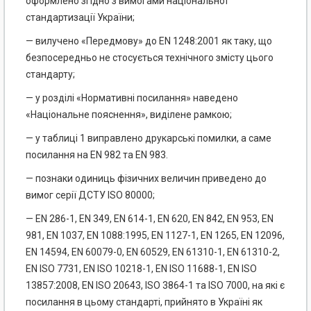
оформлено згідно з вимогами національної
стандартизації України;
— вилучено «Передмову» до EN 1248:2001 як таку, що
безпосередньо не стосується технічного змісту цього
стандарту;
— у розділі «Нормативні посилання» наведено
«Національне пояснення», виділене рамкою;
— у таблиці 1 виправлено друкарські помилки, а саме
посилання на EN 982 та EN 983.
— познаки одиниць фізичних величин приведено до
вимог серії ДСТУ ISO 80000;
— EN 286-1, EN 349, EN 614-1, EN 620, EN 842, EN 953, EN
981, EN 1037, EN 1088:1995, EN 1127-1, EN 1265, EN 12096,
EN 14594, EN 60079-0, EN 60529, EN 61310-1, EN 61310-2,
EN ISO 7731, EN ISO 10218-1, EN ISO 11688-1, EN ISO
13857:2008, EN ISO 20643, ISO 3864-1 та ISO 7000, на які є
посилання в цьому стандарті, прийнято в Україні як