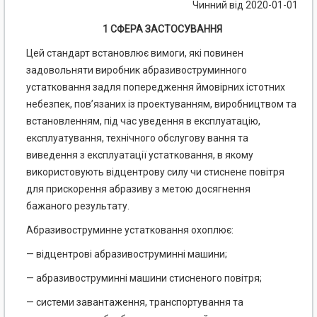
Чинний від 2020-01-01
1 СФЕРА ЗАСТОСУВАННЯ
Цей стандарт встановлює вимоги, які повинен
задовольняти виробник абразивоструминного
устатковання задля попередження ймовірних істотних
небезпек, пов’язаних із проектуванням, виробництвом та
встановленням, під час уведення в експлуатацію,
експлуатування, технічного обслугову вання та
виведення з експлуатації устатковання, в якому
використовують відцентрову силу чи стиснене повітря
для прискорення абразиву з метою досягнення
бажаного результату.
Абразивоструминне устатковання охоплює:
— відцентрові абразивоструминні машини;
— абразивоструминні машини стисненого повітря;
— системи завантаження, транспортування та