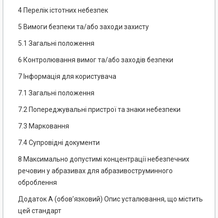
4 Перелік істотних небезпек
5 Вимоги безпеки та/або заходи захисту
5.1 Загальні положення
6 Контролювання вимог та/або заходів безпеки
7 Інформація для користувача
7.1 Загальні положення
7.2 Попереджувальні пристрої та знаки небезпеки
7.3 Марковання
7.4 Супровідні документи
8 Максимально допустимі концентрації небезпечних
речовин у абразивах для абразивоструминного
оброблення
Додаток А (обов’язковий) Опис усталювання, що містить
цей стандарт