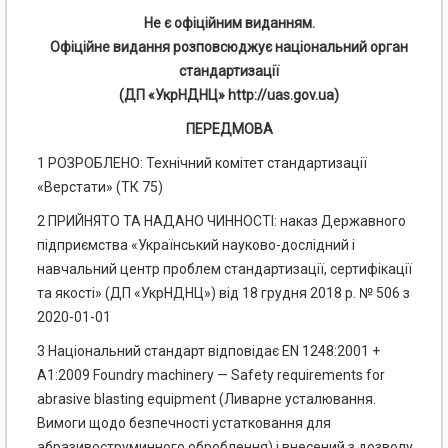
Не є офіційним виданням.
Офіційне видання розповсюджує національний орган
стандартизації
(ДП «УкрНДНЦ» http://uas.gov.ua)
ПЕРЕДМОВА
1 РОЗРОБЛЕНО: Технічний комітет стандартизації
«Верстати» (ТК 75)
2 ПРИЙНЯТО ТА НАДАНО ЧИННОСТІ: наказ Державного
підприємства «Український науково-дослідний і
навчальний центр проблем стандартизації, сертифікації
та якості» (ДП «УкрНДНЦ») від 18 грудня 2018 р. № 506 з
2020-01-01
3 Національний стандарт відповідає EN 1248:2001 +
А1:2009 Foundry machinery — Safety requirements for
abrasive blasting equipment (Ливарне усталювання.
Вимоги щодо безпечності устатковання для
абразивоструминного оброблення) і внесений з дозволу