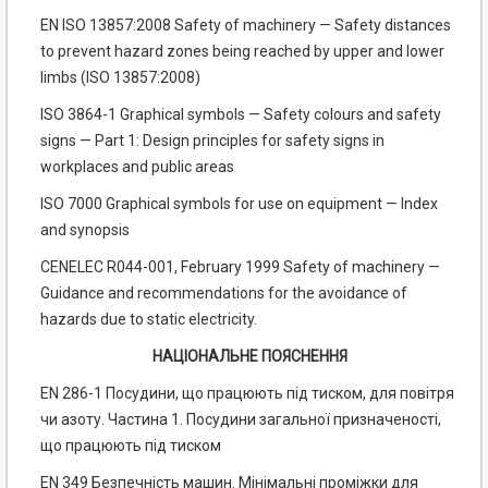
EN ISO 13857:2008 Safety of machinery — Safety distances
to prevent hazard zones being reached by upper and lower
limbs (ISO 13857:2008)
ISO 3864-1 Graphical symbols — Safety colours and safety
signs — Part 1: Design principles for safety signs in
workplaces and public areas
ISO 7000 Graphical symbols for use on equipment — Index
and synopsis
CENELEC R044-001, February 1999 Safety of machinery —
Guidance and recommendations for the avoidance of
hazards due to static electricity.
НАЦІОНАЛЬНЕ ПОЯСНЕННЯ
EN 286-1 Посудини, що працюють під тиском, для повітря
чи азоту. Частина 1. Посудини загальної призначеності,
що працюють під тиском
EN 349 Безпечність машин. Мінімальні проміжки для