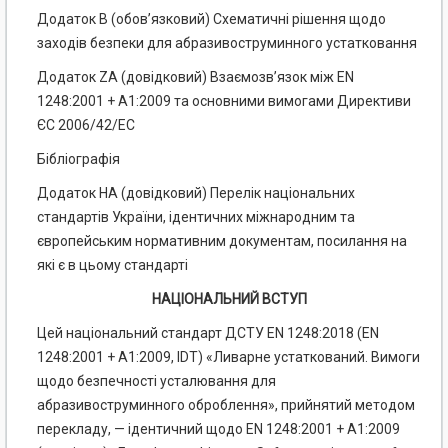
Додаток В (обов’язковий) Схематичні рішення щодо
заходів безпеки для абразивоструминного устатковання
Додаток ZA (довідковий) Взаємозв’язок між EN
1248:2001 + А1:2009 та основними вимогами Директиви
ЄС 2006/42/ЕС
Бібліографія
Додаток НА (довідковий) Перелік національних
стандартів України, ідентичних міжнародним та
європейським нормативним документам, посилання на
які є в цьому стандарті
НАЦІОНАЛЬНИЙ ВСТУП
Цей національний стандарт ДСТУ EN 1248:2018 (EN
1248:2001 + А1:2009, IDТ) «Ливарне устаткований. Вимоги
щодо безпечності усталювання для
абразивоструминного оброблення», прийнятий методом
перекладу, — ідентичний щодо EN 1248:2001 + А1:2009