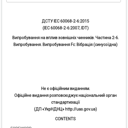
ДСТУ IEC 60068-2-6:2015
(IEC 60068-2-6:2007, IDT)
Випробування на вплив зовнішніх чинників. Частина 2-6.
Випробування. Випробування Fc: Вібрація (синусоїдна)
Не є офіційним виданням.
Офіційне видання розповсюджує національний орган
стандартизації
(ДП «УкрНДНЦ» http://uas.gov.ua)
CONTENTS