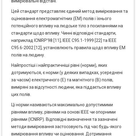
вимірювальні відстані.
Цей стандарт представляє єдиний метод вимірювання та
оцінювання електромагнітних (ЕМ) полів і їхнього
потенційного впливу на людське тіло з посиланнями на
стандарти щодо впливу. Чинні відповідні стандарти,
наприклад ICNIRP’98 [11], IEEE С95.1-1999 [22] та IEEE
С95.6-2002 [12], установлюють правила щодо впливу ЕМ
полів на людину.
Найпростіші і найпрактичніші рівні (норми), яких
дотримуються, є норми (у деяких випадках, усереднені
за часом) електричного (Е) та магнітного (В) полів,
виміряні за відсутності людини, яка піддається впливу
цих полів.
Ці норми називаються максимально допустимими
рівнями впливу, рівнями на основі IEEE чи опорними
рівнями (ICNIRP). Відповідні визначення та зазначені
методи вимірювання застосовують під час будь-якого
вимірювання впливу чи оцінювання. Дотримання