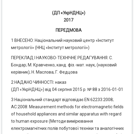
(ДП «УкрНДНЦ»)
2017
ПЕРЕДМОВА
1 ВНЕСЕНО: Національний науковий центр «Інститут
метрології» (ННЦ «Інститут метрології»)
ПЕРЕКЛАД І НАУКОВО-ТЕХНІЧНЕ РЕДАГУВАННЯ: С.
Бондар; М. Кравченко, канд. фіз.-мат. наук, (науковий
керівник); Н. Маслова; Г. Федцова
2 НАДАНО ЧИННОСТІ: наказ
(ДП «УкрНДНЦ») від 04 серпня 2015 р. № 88 з 2016-01-01
3 Національний стандарт відповідає EN 62233:2008;
АС:2008: Measurement methods for electromagnetic fields
of household appliances and similar apparatus with regard
to human exposure (Методи вимірювання
електромагнітних полів побутової техніки та аналогічних