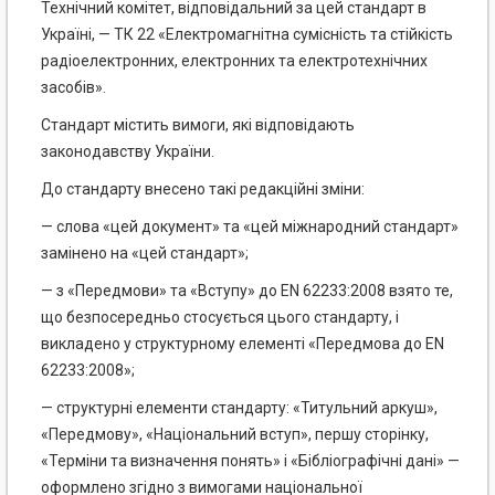
Технічний комітет, відповідальний за цей стандарт в
Україні, — ТК 22 «Електромагнітна сумісність та стійкість
радіоелектронних, електронних та електротехнічних
засобів».
Стандарт містить вимоги, які відповідають
законодавству України.
До стандарту внесено такі редакційні зміни:
— слова «цей документ» та «цей міжнародний стандарт»
замінено на «цей стандарт»;
— з «Передмови» та «Вступу» до EN 62233:2008 взято те,
що безпосередньо стосується цього стандарту, і
викладено у структурному елементі «Передмова до EN
62233:2008»;
— структурні елементи стандарту: «Титульний аркуш»,
«Передмову», «Національний вступ», першу сторінку,
«Терміни та визначення понять» і «Бібліографічні дані» —
оформлено згідно з вимогами національної