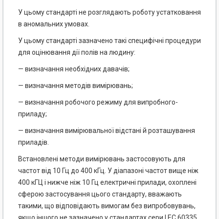
У цьому стандарті не розглядають роботу устатковання
в аномальних умовах.
У цьому стандарті зазначено такі специфічні процедури
для оцінювання дії полів на людину:
— визначання необхідних давачів;
— визначання методів вимірювань;
— визначання робочого режиму для випробного-
приладу;
— визначання вимірювальної відстані й розташування
приладів.
Встановлені методи вимірювань застосовують для
частот від 10 Гц до 400 кГц. У діапазоні частот вище ніж
400 кГЦ і нижче ніж 10 Гц електричні прилади, охоплені
сферою застосування цього стандарту, вважають
такими, що відповідають вимогам без випробовувань,
якщо іншого не зазначено у стандартах сери І ЕС 60335.