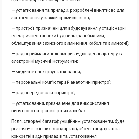
— устатковання та прилади, розроблені винятково для
застосування у важкій промисловості;
— пристрої, призначені для вбудовування у стаціонарні
електричні установки будівель (запобіжники,
облаштування захисного вимкнення, кабелі та вимикачі);
— радіоприймачі й телевізори, аудіовідеоапаратуру та
електронні музичні інструменти;
— медичне електроустатковання;
— персональні комп’ютери й аналогічні пристрої;
— радіопередавальні пристрої;
— устатковання, призначене для використання
винятково на транспортних засобах.
Поля, створені багатофункційним устаткованням, буде
розглянуто в інших стандартах і/або у стандартах на
конкретні види приладів та устатковання.