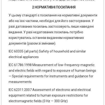
2 НОРМАТИВНІ ПОСИЛАННЯ
У цьому стандарті є посилання на нормативні документи
або на їхні частини, необхідні для його застосування. У
разі датованих посилань застосовують лише наведені
видання. У разі недатованих посилань потрібно
користуватись останнім виданням нормативних
документів (разом зі змінами).
ІЕС 60335 (all parts) Safety of household and similar
electrical appliances
IEC 61786:1998 Measurement of low-frequency magnetic
and electric fields with regard to exposure of human beings
— Special requirements for instruments and guidance for
measurements
IEC 62311:2007 Assessment of electronic and electrical
equipment related to human exposure restrictions for
electromagnetic fields (0 Hz — 300 GHz)