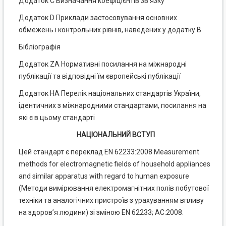
Додаток С Визначання коефіцієнтів зв’язку
Додаток D Приклади застосовування основних
обмежень і контрольних рівнів, наведених у додатку В
Бібліографія
Додаток ZA Нормативні посилання на міжнародні
публікації та відповідні їм європейські публікації
Додаток НА Перелік національних стандартів України,
ідентичних з міжнародними стандартами, посилання на
які є в цьому стандарті
НАЦІОНАЛЬНИЙ ВСТУП
Цей стандарт є переклад EN 62233:2008 Measurement
methods for electromagnetic fields of household appliances
and similar apparatus with regard to human exposure
(Методи вимірювання електромагнітних полів побутової
техніки та аналогічних пристроїв з урахуванням впливу
на здоров’я людини) зі зміною EN 62233; АС:2008.