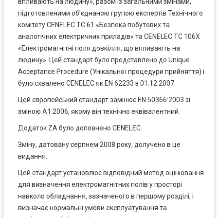
впливають на людину», разом із загальними змінами,
підготовленими об’єднаною групою експертів Технічного
комітету CENELEC ТС 61 «Безпека побутових та
аналогічних електричних приладів» та CENELEC ТС 106Х
«Електромагнітні поля довкілля, що впливають на
людину». Цей стандарт було представлено до Unique
Acceptance Procedure (Унікальної процедури прийняття) і
було схвалено CENELEC як EN 62233 з 01.12.2007.
Цей європейський стандарт замінює EN 50366:2003 зі
зміною А1:2006, якому він технічно еквівалентний.
Додаток ZA було доповнено CENELEC.
Зміну, датовану серпнем 2008 року, долучено в це
видання.
Цей стандарт установлює відповідний метод оцінювання
для визначення електромагнітних полів у просторі
навколо обладнання, зазначеного в першому розділі, і
визначає нормальні умови експлуатування та