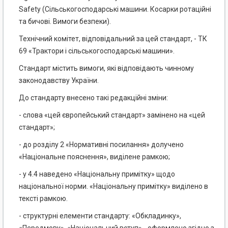
Safety (Сільськогосподарські машини. Косарки ротаційні
та бичові. Вимоги безпеки).
Технічний комітет, відповідальний за цей стандарт, - ТК
69 «Трактори і сільськогосподарські машини».
Стандарт містить вимоги, які відповідають чинному
законодавству України.
До стандарту внесено такі редакційні зміни:
- слова «цей європейський стандарт» замінено на «цей
стандарт»;
- до розділу 2 «Нормативні посилання» долучено
«Національне пояснення», виділене рамкою;
- у 4.4 наведено «Національну примітку» щодо
національної норми. «Національну примітку» виділено в
тексті рамкою.
- структурні елементи стандарту: «Обкладинку»,
«Передмову», «Національний вступ» - оформлено згідно з