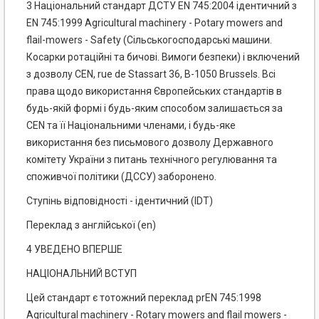
3 Національний стандарт ДСТУ EN 745:2004 ідентичний з
EN 745:1999 Agricultural machinery - Potary mowers and
flail-mowers - Safety (Сільськогосподарські машини.
Косарки ротаційні та бичові. Вимоги безпеки) і включений
з дозволу CEN, rue de Stassart 36, В-1050 Brussels. Всі
права щодо використання Європейських стандартів в
будь-якій формі і будь-яким способом залишається за
CEN та її Національними членами, і будь-яке
використання без письмового дозволу Державного
комітету України з питань технічного регулювання та
споживчої політики (ДССУ) заборонено.
Ступінь відповідності - ідентичний (IDT)
Переклад з англійської (еn)
4 УВЕДЕНО ВПЕРШЕ
НАЦІОНАЛЬНИЙ ВСТУП
Цей стандарт є тотожний переклад prEN 745:1998
Agricultural machinery - Rotary mowers and flail mowers -