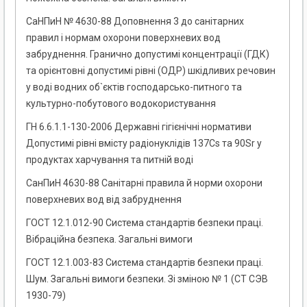
СаНПиН № 4630-88 Доповнення 3 до санітарних
правил і нормам охорони поверхневих вод
забруднення. Гранично допустимі концентрації (ГДК)
та орієнтовні допустимі рівні (ОДР) шкідливих речовин
у воді водних об`єктів господарсько-питного та
культурно-побутового водокористування
ГН 6.6.1.1-130-2006 Державні гігієнічні нормативи
Допустимі рівні вмісту радіонуклідів 137Cs та 90Sr у
продуктах харчування та питній воді
СанПиН 4630-88 Санітарні правила й норми охорони
поверхневих вод від забруднення
ГОСТ 12.1.012-90 Система стандартів безпеки праці.
Вібраційна безпека. Загальні вимоги
ГОСТ 12.1.003-83 Система стандартів безпеки праці.
Шум. Загальні вимоги безпеки. Зі зміною № 1 (СТ СЭВ
1930-79)