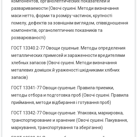
компонентов, органолептических показателей и
развариваемости (Овочі сушені. Методи визначання
маси нетто, форми та розміру частинок, крупності
помелу, дефектів за зовнішнім виглядом, співвідношення
компонентів, органолептичних показників та
розварюваності)
ГОСТ 13340.2-77 Овощи сушеные. Методы определения
металлических примесей и зараженности вредителями
хлебных запасов (Овочі сушені. Методи визначання
металевих домішок й ураженості шкідниками хлібних
запасів)
ГОСТ 13341-77 Овощи сушеные. Правила приемки,
методы отбора и подготовка проб (Овочі сушені. Правила
приймання, методи відбирання і готування проб)
ГОСТ 13342-77 Овощи сушеные. Упаковка, маркировка,
транспортирование и хранение (Овочі сушені. Пакування,
маркування, транспортування та зберігання)