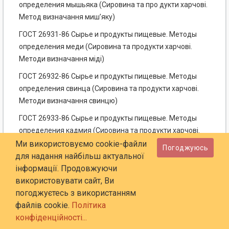
определения мышьяка (Сировина та про дукти харчові.
Метод визначання миш’яку)
ГОСТ 26931-86 Сырье и продукты пищевые. Методы
определения меди (Сировина та продукти харчові.
Методи визначання міді)
ГОСТ 26932-86 Сырье и продукты пищевые. Методы
определения свинца (Сировина та продукти харчові.
Методи визначання свинцю)
ГОСТ 26933-86 Сырье и продукты пищевые. Методы
определения кадмия (Сировина та продукти харчові.
Методи визначання кадмію)
Ми використовуємо cookie-файли
Погоджуюсь
для надання найбільш актуальної
ГОСТ 26934-86 Сырье и продукты пищевые. Метод
інформації. Продовжуючи
определения цинка (Сировина та продукти харчові.
використовувати сайт, Ви
Метод визначання цинку)
погоджуєтесь з використанням
ГОСТ 26935-86 Продукты пищевые консервированные.
файлів cookie.
Політика
Метод определения олова (Продукти харчові
конфіденційності...
консервовані. Метод визначання олова)