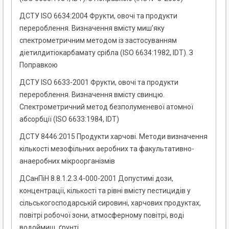
ДСТУ ISO 6634:2004 Фрукти, овочі та продукти
перероблення. Визначення вмісту миш’яку
спектрометричним методом із застосуванням
діетилдитіокарбамату срібла (ISO 6634:1982, IDT). З
Поправкою
ДСТУ ISO 6633-2001 Фрукти, овочі та продукти
перероблення. Визначення вмісту свинцю.
Спектрометричний метод безполуменевої атомної
абсорбції (ISO 6633:1984, IDT)
ДСТУ 8446:2015 Продукти харчові. Методи визначення
кількості мезофільних аеробних та факультативно-
анаеробних мікроорганізмів
ДСанПіН 8.8.1.2.3.4-000-2001 Допустимі дози,
концентрації, кількості та рівні вмісту пестицидів у
сільськогосподарській сировині, харчових продуктах,
повітрі робочої зони, атмосферному повітрі, воді
водоймищ, ґрунті