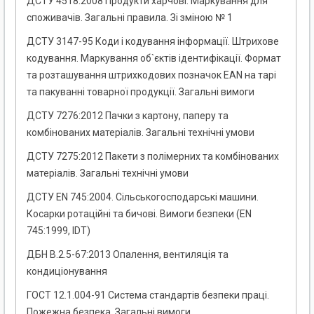
ДСТУ 4518:2008 Продукти харчові. Маркування для
споживачів. Загальні правила. Зі зміною № 1
ДСТУ 3147-95 Коди і кодування інформації. Штрихове
кодування. Маркування об`єктів ідентифікації. Формат
та розташування штрихкодових позначок EAN на тарі
та пакуванні товарної продукції. Загальні вимоги
ДСТУ 7276:2012 Пачки з картону, паперу та
комбінованих матеріалів. Загальні технічні умови
ДСТУ 7275:2012 Пакети з полімерних та комбінованих
матеріалів. Загальні технічні умови
ДСТУ EN 745:2004. Сільськогосподарські машини.
Косарки ротаційні та бичові. Вимоги безпеки (EN
745:1999, IDT)
ДБН В.2.5-67:2013 Опалення, вентиляція та
кондиціонування
ГОСТ 12.1.004-91 Система стандартів безпеки праці.
Пожежна безпека. Загальні вимоги