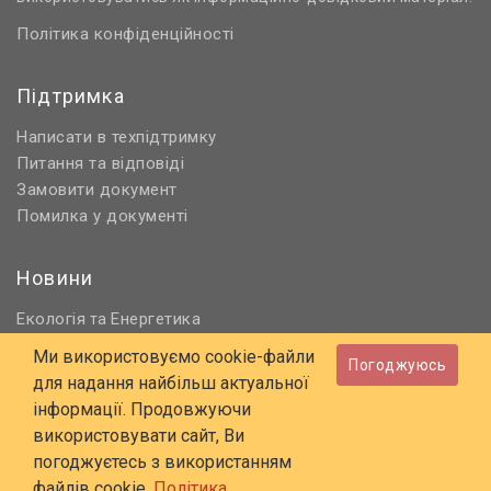
Політика конфіденційності
Підтримка
Написати в техпідтримку
Питання та відповіді
Замовити документ
Помилка у документі
Новини
Екологія
Енергетика
та
Нормативне регулювання
Ми використовуємо cookie-файли
Погоджуюсь
Будівництво та проєктування
для надання найбільш актуальної
Охорона праці та ПБ
інформації. Продовжуючи
використовувати сайт, Ви
© 2006 - 2026 Всі права захищені
погоджуєтесь з використанням
E-mail:
online@budstandart.com
файлів cookie.
Політика