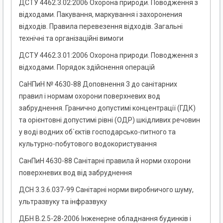
ДСТУ 4462.3.02:2006 Охорона природи. Поводження з
відходами. Пакування, маркування і захоронения
відходів. Правила перевезення відходів. Загальні
технічні та організаційні вимоги
ДСТУ 4462.3.01:2006 Охорона природи. Поводження з
відходами. Порядок здійснення операцій
СаНПиН № 4630-88 Доповнення 3 до санітарних
правил і нормам охорони поверхневих вод
забруднення. Гранично допустимі концентрації (ГДК)
та орієнтовні допустимі рівні (ОДР) шкідливих речовин
у воді водних об`єктів господарсько-питного та
культурно-побутового водокористування
СанПиН 4630-88 Санітарні правила й норми охорони
поверхневих вод від забруднення
ДСН 3.3.6.037-99 Санітарні норми виробничого шуму,
ультразвуку та інфразвуку
ДБН В.2.5-28-2006 Інженерне обладнання будинків і