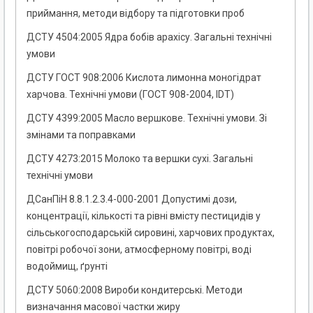
приймання, методи відбору та підготовки проб
ДСТУ 4504:2005 Ядра бобів арахісу. Загальні технічні
умови
ДСТУ ГОСТ 908:2006 Кислота лимонна моногідрат
харчова. Технічні умови (ГОСТ 908-2004, IDT)
ДСТУ 4399:2005 Масло вершкове. Технічні умови. Зі
змінами та поправками
ДСТУ 4273:2015 Молоко та вершки сухі. Загальні
технічні умови
ДСанПіН 8.8.1.2.3.4-000-2001 Допустимі дози,
концентрації, кількості та рівні вмісту пестицидів у
сільськогосподарській сировині, харчових продуктах,
повітрі робочої зони, атмосферному повітрі, воді
водоймищ, ґрунті
ДСТУ 5060:2008 Вироби кондитерські. Методи
визначання масової частки жиру