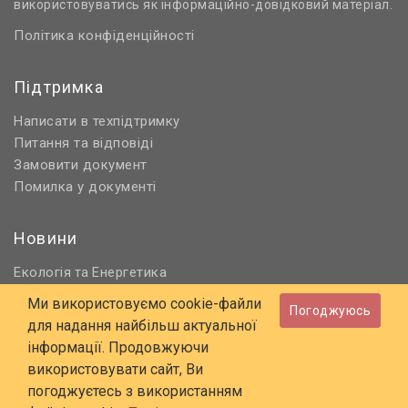
використовуватись як інформаційно-довідковий матеріал.
Політика конфіденційності
Підтримка
Написати в техпідтримку
Питання та відповіді
Замовити документ
Помилка у документі
Новини
Екологія
Енергетика
та
Нормативне регулювання
Ми використовуємо cookie-файли
Погоджуюсь
Будівництво та проєктування
для надання найбільш актуальної
Охорона праці та ПБ
інформації. Продовжуючи
використовувати сайт, Ви
© 2006 - 2026 Всі права захищені
погоджуєтесь з використанням
E-mail:
online@budstandart.com