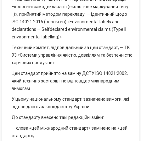
Екологічні самодекларації (екологічне маркування типу
II)», прийнятий методом перекладу, — ідентичний щодо
ISO 14021:2016 (версія en) «Environmental labels and
declarations — Selfdeclared environmental claims (Type II
environmental labelling)».
Технічний комітет, відповідальний за цей стандарт, — ТК
93 «Системи управління якістю, довкіллям та безпечністю
харчових продуктів».
Цей стандарт прийнято на заміну ДСТУ ISO 14021:2002,
який технічно застарів і не відповідає міжнародним
вимогам.
У цьому національному стандарті зазначено вимоги, які
відповідають законодавству України.
До стандарту внесено такі редакційні зміни:
— слова «цей міжнародний стандарт» замінено на «цей
стандарт»;