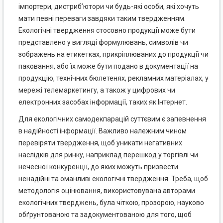
імпортери, дистриб’ютори чи будь-які особи, які хочуть
мати певні переваги завдяки таким твердженням.
Екологічні твердження стосовно продукції може бути
представлено у вигляді формулювань, символів чи
зображень на етикетках, прикріплюваних до продукції чи
паковання, або їх може бути подано в документації на
продукцію, технічних бюлетенях, рекламних матеріалах, у
мережі телемаркетингу, а також у цифрових чи
електронних засобах інформації, таких як Інтернет.
Для екологічних самодекпарацій суттєвим є запевнення
в надійності інформації. Важливо належним чином
перевіряти твердження, щоб уникати негативних
наслідків для ринку, наприклад перешкод у торгівлі чи
нечесної конкуренції, до яких можуть призвести
ненадійні та оманливі екологічні твердження. Треба, щоб
методологія оцінювання, використовувана авторами
екологічних тверджень, була чіткою, прозорою, науково
обґрунтованою та задокументованою для того, щоб