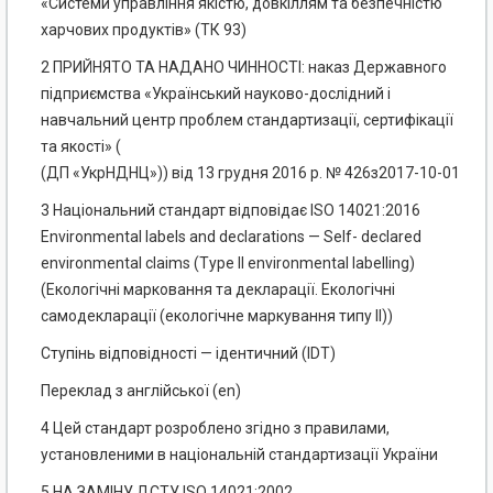
«Системи управління якістю, довкіллям та безпечністю
харчових продуктів» (ТК 93)
2 ПРИЙНЯТО ТА НАДАНО ЧИННОСТІ: наказ Державного
підприємства «Український науково-дослідний і
навчальний центр проблем стандартизації, сертифікації
та якості» (
(ДП «УкрНДНЦ»)) від 13 грудня 2016 р. № 426з2017-10-01
3 Національний стандарт відповідає ISO 14021:2016
Environmental labels and declarations — Self- declared
environmental claims (Type II environmental labelling)
(Екологічні марковання та декларації. Екологічні
самодекларації (екологічне маркування типу II))
Ступінь відповідності — ідентичний (IDT)
Переклад з англійської (en)
4 Цей стандарт розроблено згідно з правилами,
установленими в національній стандартизації України
5 НА ЗАМІНУ ДСТУ ISO 14021:2002