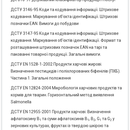
ДСТУ 3146-95 Коди та кодування інформації. Штрихове
кодування. Маркування об’єкта ідентифікації. Штрихові
позначки ЕАN. Вимоги до побудови
ДСТУ 3147-95 Коди та кодування інформації. Штрихове
кодування. Маркування об’єктів ідентифікації. Формат та
розташування штрихових позначок ЕАN на тарі та
пакованні товарної продукції. Загальні вимоги.
ДСТУ EN 1528-1-2002 Продукти харчові жирові.
Визначення пестицидів і поліхлорованих біфенілів (ПХБ).
Частина 1. Загальні положення
ДСТУ EN 12824-2004 Мікробіологія харчових продуктів та
кормів для тварин. Горизонтальний метод виявлення
Salmonella
ДСТУ EN 12955-2001 Продукти харчові. Визначення
афлатоксину В
та суми афлатоксинів В
, В
, G
та G
у
1
1
2
1
2
зернових культурах, фруктах із твердою шкірою та