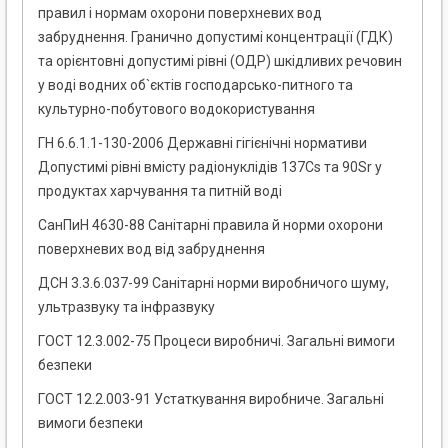
правил і нормам охорони поверхневих вод
забруднення. Гранично допустимі концентрації (ГДК)
та орієнтовні допустимі рівні (ОДР) шкідливих речовин
у воді водних об`єктів господарсько-питного та
культурно-побутового водокористування
ГН 6.6.1.1-130-2006 Державні гігієнічні нормативи
Допустимі рівні вмісту радіонуклідів 137Cs та 90Sr у
продуктах харчування та питній воді
СанПиН 4630-88 Санітарні правила й норми охорони
поверхневих вод від забруднення
ДСН 3.3.6.037-99 Санітарні норми виробничого шуму,
ультразвуку та інфразвуку
ГОСТ 12.3.002-75 Процеси виробничі. Загальні вимоги
безпеки
ГОСТ 12.2.003-91 Устаткування виробниче. Загальні
вимоги безпеки