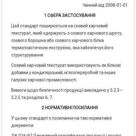
Чинний від 2008-01-01
1 СФЕРА ЗАСТОСУВАННЯ
Цей стандарт поширюється на соєвий харчовий
текстурат, який одержують з соєвого харчового шроту,
соєвого борошна або соєвого харчового білка
термопластичною екструзією, яка забезпечує його
структурування.
Соєвий харчовий текстурат використовують як білкові
добавки у кондитерський, м’ясопереробній та інших
галузях харчової промисловості.
Вимоги щодо безпечності продукції викладено у 5.2.3—
5.2.5 та розділах 6, 7.
2 НОРМАТИВНІ ПОСИЛАННЯ
У цьому стандарті є посилання на такі нормативні
документи:
ДК 016-97 Державний класифікатор продукції і послуг