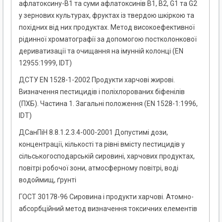
афлатоксину-В1 та суми афлатоксинів В1, В2, G1 та G2
у зернових культурах, фруктах із твердою шкіркою та
похідних від них продуктах. Метод високоефективної
рідинної хроматографії за допомогою постколонкової
дериватизації та очищання на імунній колонці (EN
12955:1999, IDT)
ДСТУ EN 1528-1-2002 Продукти харчові жирові.
Визначення пестицидів і поліхлорованих біфенілів
(ПХБ). Частина 1. Загальні положення (EN 1528-1:1996,
IDT)
ДСанПіН 8.8.1.2.3.4-000-2001 Допустимі дози,
концентрації, кількості та рівні вмісту пестицидів у
сільськогосподарській сировині, харчових продуктах,
повітрі робочої зони, атмосферному повітрі, воді
водоймищ, ґрунті
ГОСТ 30178-96 Сировина і продукти харчові. Атомно-
абсорбційний метод визначення токсичних елементів