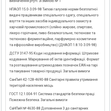
визначення ртуті. Зі зміною № 1
НПАОП 15.0-3.09-98 Типові галузеві норми безплатної
видачі працівникам спеціального одягу, спеціального
взуття та інших засобів індивідуального захисту в
харчовій промисловості (олійно-жирове, спиртове,
лікеро-горілчане, пиво-безалкогольне, тютюнове та
тютюново-ферментаційне, парфумерно-косметичне
та ефіроолійне виробництво) (ДНАОП 1.8.10-3.09-98)
ДСТУ 3147-95 Коди і кодування інформації. Штрихове
кодування. Маркування об`єктів ідентифікації. Формат
та розташування штрихкодових позначок EAN на тарі
та пакуванні товарної продукції. Загальні вимоги
СанПиН 42-128-4690-88 Санітарні правила утримання
територій населених місць
ГОСТ 12.1.004-91 Система стандартів безпеки праці.
Пожежна безпека. Загальні вимоги
СаНПиН № 4630-88 Доповнення 3 до санітарних