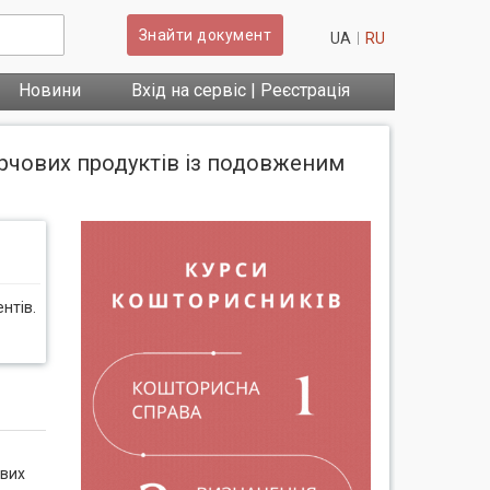
Знайти документ
UA
RU
Новини
Вхід на сервіс | Реєстрація
арчових продуктів із подовженим
нтів.
ових