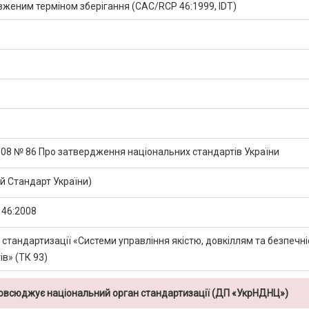
овженим терміном зберігання (CAC/RCP 46:1999, IDT)
2008 № 86 Про затвердження національних стандартів України
 Стандарт України)
46:2008
 стандартизації «Системи управління якістю, довкіллям та безпечн
в» (ТК 93)
повсюджує національний орган стандартизації (ДП «УкрНДНЦ»)