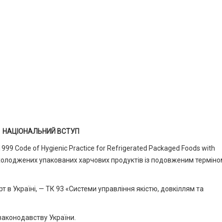
НАЦІОНАЛЬНИЙ ВСТУП
9 Code of Hygienic Practice for Refrigerated Packaged Foods with
я охолоджених упакованих харчових продуктів із подовженим термін
т в Україні, — ТК 93 «Системи управління якістю, довкіллям та
законодавству України.