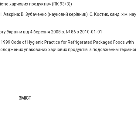
істю харчових продуктів» (ПК 93/3))
ріна; В. Зубаченко (науковий керівник); С. Костик, канд. хім. наук
України від 4 березня 2008 р. № 86 з 2010-01-01
99 Code of Hygienic Practice for Refrigerated Packaged Foods with
я охолоджених упакованих харчових продуктів із подовженим термін
ЗМІСТ