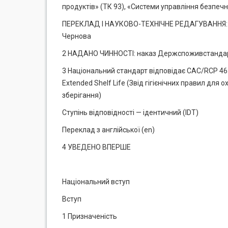
продуктів» (ТК 93), «Системи управління безпечн
ПЕРЕКЛАД І НАУКОВО-ТЕХНІЧНЕ РЕДАГУВАННЯ: І. Авє
Чернова
2 НАДАНО ЧИННОСТІ: наказ Держспоживстандарту 
3 Національний стандарт відповідає CAC/RCP 46:19
Extended Shelf Life (Звід гігієнічних правил дл
зберігання)
Ступінь відповідності — ідентичний (IDT)
Переклад з англійської (еn)
4 УВЕДЕНО ВПЕРШЕ
Національний вступ
Вступ
1 Призначеність