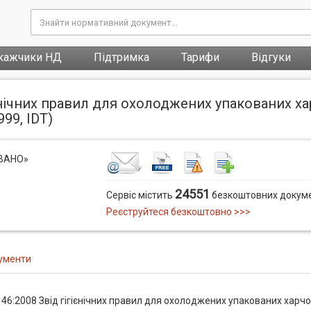
кажчики НД
Підтримка
Тарифи
Відгуки
єнічних правил для охолоджених упакованих х
99, IDT)
ОВАНО»
24551
Сервіс містить
безкоштовних докуме
Реєструйтеся безкоштовно >>>
ументи
6:2008 Звід гігієнічних правил для охолоджених упакованих харч