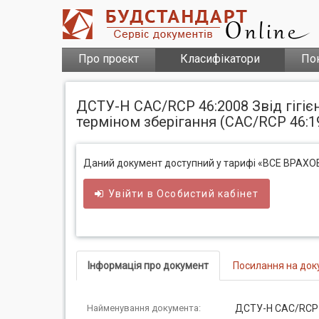
Про проєкт
Класифікатори
По
ДСТУ-Н CAC/RCP 46:2008 Звід гігі
терміном зберігання (CAC/RCP 46:19
Даний документ доступний у тарифі «ВСЕ ВРАХ
Увійти в
Особистий
кабінет
Інформація про документ
Посилання на док
Найменування документа:
ДСТУ-Н CAC/RCP 4