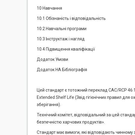
10 Навчання
10.1 Обізнаність і відповідальність
10.2 Навчальні програми
10.3 Інструктаж і нагляд
10.4 Підвищення кваліфікації
Додаток Умови
Додаток НА Бібліографія
Цей стандарт є тотожний переклад CAC/RCP 46:199
Extended Shelf Life (Звід гігієнічних правил дл
зберігання).
Технічний комітет, відповідальний за цей стандар
безпечністю харчових продуктів».
Стандарт має вимоги, які відповідають чинному 