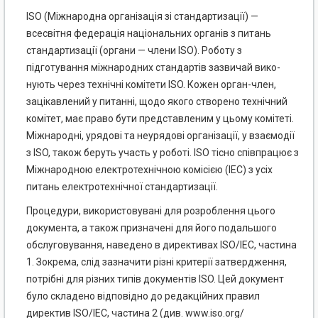
ISO (Міжнародна організація зі стандартизації) —
всесвітня федерація національних органів з питань
стандартизації (органи — члени ISO). Роботу з
підготування міжнародних стандартів зазвичай вико­
нують через технічні комітети ISO. Кожен орган-член,
зацікавлений у питанні, щодо якого створено технічний
комітет, має право бути представленим у цьому комітеті.
Міжнародні, урядові та неурядові організації, у взаємодії
з ISO, також беруть участь у роботі. ISO тісно співпрацює з
Міжнародною елек­тротехнічною комісією (ІЕС) з усіх
питань електротехнічної стандартизації.
Процедури, використовувані для розроблення цього
документа, а також призначені для його подальшого
обслуговування, наведено в директивах ISO/ІЕС, частина
1. Зокрема, слід зазначити різні критерії затвердження,
потрібні для різних типів документів ISO. Цей документ
було складено відпо­відно до редакційних правил
директив ISO/ІЕС, частина 2 (див. www.iso.org/