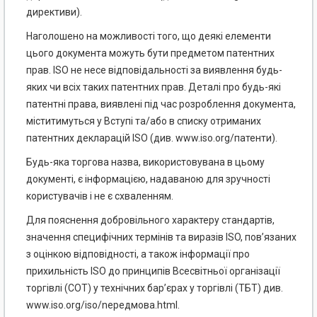
директиви).
Наголошено на можливості того, що деякі елементи
цього документа можуть бути предметом патентних
прав. ISO не несе відповідальності за виявлення будь-
яких чи всіх таких патентних прав. Деталі про будь-які
патентні права, виявлені під час розроблення документа,
міститимуться у Вступі та/або в списку отриманих
патентних декларацій ISO (див. www.iso.org/патенти).
Будь-яка торгова назва, використовувана в цьому
документі, є інформацією, надаваною для зручності
користувачів і не є схваленням.
Для пояснення добровільного характеру стандартів,
значення специфічних термінів та виразів ISO, пов’язаних
з оцінкою відповідності, а також інформації про
прихильність ISO до принципів Всесвітньої організації
торгівлі (СОТ) у технічних бар’єрах у торгівлі (ТБТ) див.
www.iso.org/iso/nepeдмова.html.