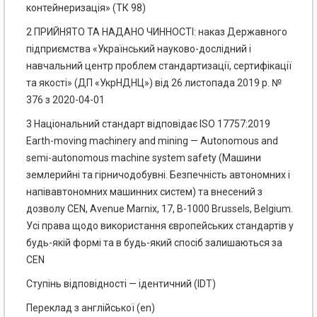
контейнеризація» (ТК 98)
2 ПРИЙНЯТО ТА НАДАНО ЧИННОСТІ: наказ Державного
підприємства «Український науково-дослідний і
навчальний центр проблем стандартизації, сертифікації
та якості» (ДП «УкрНДНЦ») від 26 листопада 2019 р. №
376 з 2020-04-01
3 Національний стандарт відповідає ISO 17757:2019
Earth-moving machinery and mining — Autonomous and
semi-autonomous machine system safety (Машини
землерийні та гірничодобувні. Безпечність автономних і
напівавтономних машинних систем) та внесений з
дозволу CEN, Avenue Marnix, 17, В-1000 Brussels, Belgium.
Усі права щодо використання європейських стандартів у
будь-якій формі та в будь-який спосіб залишаються за
CEN
Ступінь відповідності — ідентичний (IDT)
Переклад з англійської (еn)