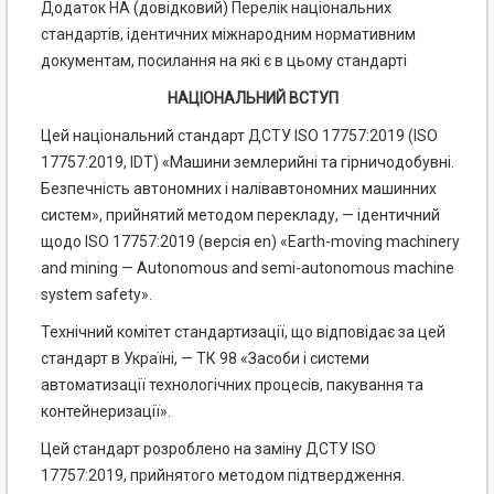
Додаток НА (довідковий) Перелік національних
стандартів, ідентичних міжнародним нормативним
документам, посилання на які є в цьому стандарті
НАЦІОНАЛЬНИЙ ВСТУП
Цей національний стандарт ДСТУ ISO 17757:2019 (ISO
17757:2019, IDT) «Машини землерийні та гірничодобувні.
Безпечність автономних і налівавтономних машинних
систем», прийнятий методом перекладу, — ідентичний
щодо ISO 17757:2019 (версія en) «Earth-moving machinery
and mining — Autonomous and semi-autonomous machine
system safety».
Технічний комітет стандартизації, що відповідає за цей
стандарт в Україні, — ТК 98 «Засоби і системи
автоматизації технологічних процесів, пакування та
контейнеризації».
Цей стандарт розроблено на заміну ДСТУ ISO
17757:2019, прийнятого методом підтвердження.