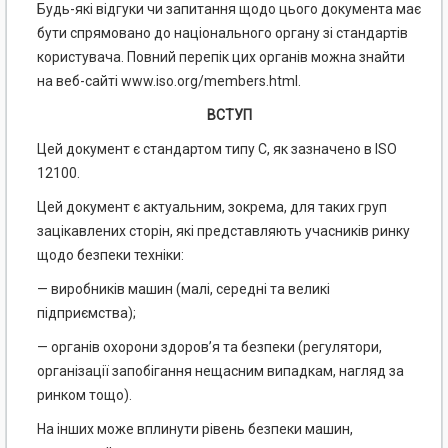
Будь-які відгуки чи запитання щодо цього документа має
бути спрямовано до національного органу зі стандартів
користувача. Повний перепік цих органів можна знайти
на веб-сайті www.iso.org/members.html.
ВСТУП
Цей документ є стандартом типу С, як зазначено в ISO
12100.
Цей документ є актуальним, зокрема, для таких груп
зацікавлених сторін, які представляють учасників ринку
щодо безпеки техніки:
— виробників машин (малі, середні та великі
підприємства);
— органів охорони здоров’я та безпеки (регулятори,
організації запобігання нещасним випадкам, нагляд за
ринком тощо).
На інших може вплинути рівень безпеки машин,