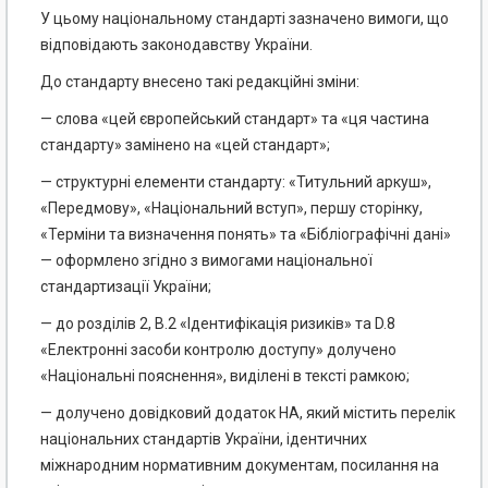
У цьому національному стандарті зазначено вимоги, що
відповідають законодавству України.
До стандарту внесено такі редакційні зміни:
— слова «цей європейський стандарт» та «ця частина
стандарту» замінено на «цей стандарт»;
— структурні елементи стандарту: «Титульний аркуш»,
«Передмову», «Національний вступ», першу сторінку,
«Терміни та визначення понять» та «Бібліографічні дані»
— оформлено згідно з вимо­гами національної
стандартизації України;
— до розділів 2, В.2 «Ідентифікація ризиків» та D.8
«Електронні засоби контролю доступу» долучено
«Національні пояснення», виділені в тексті рамкою;
— долучено довідковий додаток НА, який містить перелік
національних стандартів України, іден­тичних
міжнародним нормативним документам, посилання на