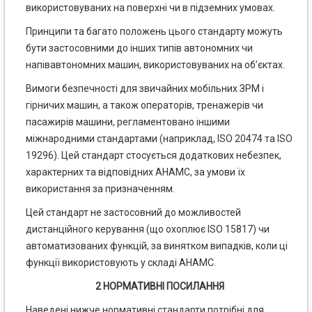
використовуваних на поверхні чи в підземних умовах.
Принципи та багато положень цього стандарту можуть
бути застосовними до інших типів авто­номних чи
напівавтономних машин, використовуваних на об’єктах.
Вимоги безпечності для звичайних мобільних ЗРМ і
гірничих машин, а також операторів, тренаже­рів чи
пасажирів машини, регламентовано іншими
міжнародними стандартами (наприклад, ISO 20474 та ISO
19296). Цей стандарт стосується додаткових небезпек,
характерних та відповідних АНАМС, за умови їх
використання за призначенням.
Цей стандарт не застосовний до можливостей
дистанційного керування (що охоплює ISO 15817) чи
автоматизованих функцій, за винятком випадків, коли ці
функції використовують у складі АНАМС.
2 НОРМАТИВНІ ПОСИЛАННЯ
Наведені нижче нормативні стандарти потрібні для