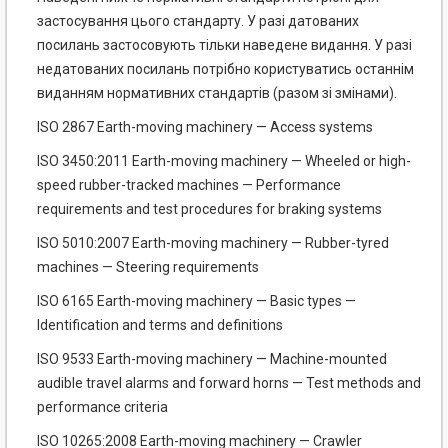
застосування цього стандарту. У разі датованих
посилань застосовують тільки наведене видання. У разі
недатованих посилань потрібно користуватись останнім
виданням нормативних стандартів (разом зі змінами).
ISO 2867 Earth-moving machinery — Access systems
ISO 3450:2011 Earth-moving machinery — Wheeled or high-
speed rubber-tracked machines — Performance
requirements and test procedures for braking systems
ISO 5010:2007 Earth-moving machinery — Rubber-tyred
machines — Steering requirements
ISO 6165 Earth-moving machinery — Basic types —
Identification and terms and definitions
ISO 9533 Earth-moving machinery — Machine-mounted
audible travel alarms and forward horns — Test methods and
performance criteria
ISO 10265:2008 Earth-moving machinery — Crawler