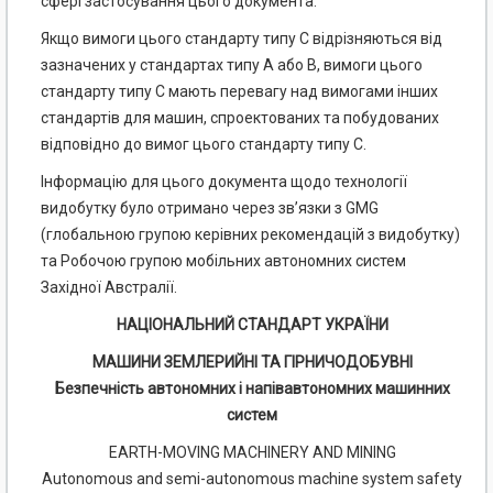
сфері застосування цього документа.
Якщо вимоги цього стандарту типу С відрізняються від
зазначених у стандартах типу А або В, вимоги цього
стандарту типу С мають перевагу над вимогами інших
стандартів для машин, спроекто­ваних та побудованих
відповідно до вимог цього стандарту типу С.
Інформацію для цього документа щодо технології
видобутку було отримано через зв’язки з GMG
(глобальною групою керівних рекомендацій з видобутку)
та Робочою групою мобільних автономних систем
Західної Австралії.
НАЦІОНАЛЬНИЙ СТАНДАРТ УКРАЇНИ
МАШИНИ ЗЕМЛЕРИЙНІ ТА ГІРНИЧОДОБУВНІ
Безпечність автономних і напівавтономних машинних
систем
EARTH-MOVING MACHINERY AND MINING
Autonomous and semi-autonomous machine system safety