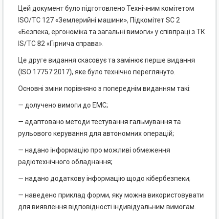
Цей документ було підготовлено Технічним комітетом
ISO/TC 127 «Землерийні машини», Підко­мітет SC 2
«Безпека, ергономіка та загальні вимоги» у співпраці з ТК
IS/TC 82 «Гірнича справа».
Це друге видання скасовує та замінює перше видання
(ISO 17757:2017), яке було технічно переглянуто.
Основні зміни порівняно з попереднім виданням такі:
— долучено вимоги до EMC;
— адаптовано методи тестування гальмування та
рульового керування для автономних операцій;
— надано інформацію про можливі обмеження
радіотехнічного обладнання;
— надано додаткову інформацію щодо кібербезпеки;
— наведено приклад форми, яку можна використовувати
для виявлення відповідності індивіду­альним вимогам.