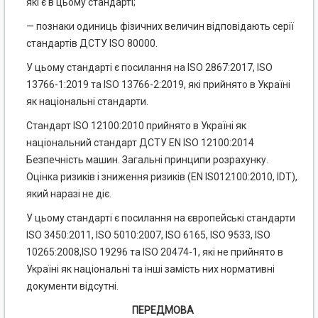
які є в цьому стандарті;
— познаки одиниць фізичних величин відповідають серії
стандартів ДСТУ ISO 80000.
У цьому стандарті є посилання на ISO 2867:2017, ISO
13766-1:2019 та ISO 13766-2:2019, які прийнято в Україні
як національні стандарти.
Стандарт ISO 12100:2010 прийнято в Україні як
національний стандарт ДСТУ EN ISO 12100:2014
Безпечність машин. Загальні принципи розрахунку.
Оцінка ризиків і зниження ризиків (EN IS012100:2010, IDT),
який наразі не діє.
У цьому стандарті є посилання на європейські стандарти
ISO 3450:2011, ISO 5010:2007, ISO 6165, ISO 9533, ISO
10265:2008,ISO 19296 та ISO 20474-1, які не прийнято в
Україні як національні та інші замість них нормативні
документи відсутні.
ПЕРЕДМОВА