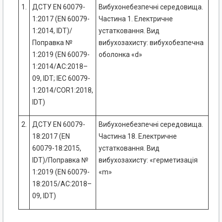
1.
ДСТУ EN 60079-
Вибухонебезпечні середовища.
1:2017 (EN 60079-
Частина 1. Електричне
1:2014, IDT)/
устатковання. Вид
Поправка №
вибухозахисту: вибухобезпечна
1:2019 (EN 60079-
оболонка «d»
1:2014/AC:2018–
09, IDT; IEC 60079-
1:2014/COR1:2018,
IDT)
2.
ДСТУ EN 60079-
Вибухонебезпечні середовища.
18:2017 (EN
Частина 18. Електричне
60079-18:2015,
устатковання. Вид
IDT)/Поправка №
вибухозахисту: «герметизація
1:2019 (EN 60079-
«m»
18:2015/AC:2018–
09, IDT)