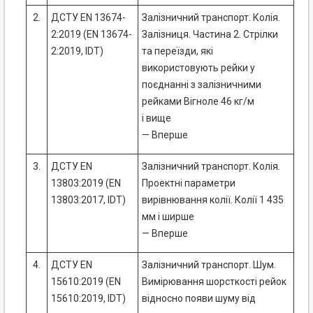
2.
ДСТУ EN 13674-
Залізничний транспорт. Колія.
2:2019 (EN 13674-
Залізниця. Частина 2. Стрілки
2:2019, IDT)
та переїзди, які
використовують рейки у
поєднанні з залізничними
рейками Вігноле 46 кг/м
і вище
— Вперше
3.
ДСТУ EN
Залізничний транспорт. Колія.
13803:2019 (EN
Проектні параметри
13803:2017, IDT)
вирівнювання колії. Колії 1 435
мм і ширше
— Вперше
4.
ДСТУ EN
Залізничний транспорт. Шум.
15610:2019 (EN
Вимірювання шорсткості рейок
15610:2019, IDT)
відносно появи шуму від