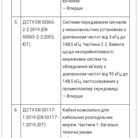
кочення
— Вперше
5.
ДСТУ EN 50065-
Системи передавання сигналів
2-2:2019 (EN
у низьковольтних установках з
50065-2-2:2003,
діапазоном частот від 3 кГц до
IDT)
148,5 кГц. Частина 2-2. Вимоги
щодо несприйнятливості
мережевих систем та
обладнання зв’язку з
діапазоном частот від 95 кГц до
148,5 кГц, застосовуваних у
промисловому середовищі
— Вперше
6.
ДСТУ EN 50117-
Кабелі коаксіальні для
1:2019 (EN 50117-
кабельних розподільчих
1:2019, IDT)
мереж. Частина 1. Загальні
технічні умови