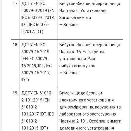
17.
ДСТУ EN IEC
Вибухонебезпечні середовища.
60079-0:2019 (EN
Частина 0. Устатковання.
IEC 60079-0:2018,
Загальні вимоги
IDT; IEC 60079-
— Вперше
0:2017, IDT)
18.
ДСТУ EN IEC
Вибухонебезпечні середовища.
60079-15:2019
Частина 15. Електричне
(EN IEC 60079-
устатковання. Вид
15:2019, IDT; IEC
вибухозахисту «n»
60079-15:2017,
— Вперше
IDT)
19.
ДСТУ EN 61010-
Вимоги щодо безпеки
2-101:2019 (EN
електричного устатковання
61010-2-
для вимірювання, керування та
101:2017, IDT; IEC
лабораторного застосування.
61010-2-
Частина 2-101. Особливі вимоги
101:2015, IDT)
до медичного устатковання