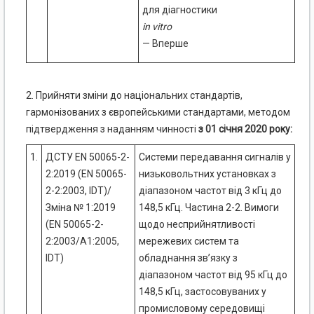
для діагностики
in vitro
— Вперше
2. Прийняти зміни до національних стандартів,
гармонізованих з європейськими стандартами, методом
підтвердження з наданням чинності
з 01 січня 2020 року:
1.
ДСТУ EN 50065-2-
Системи передавання сигналів у
2:2019 (EN 50065-
низьковольтних установках з
2-2:2003, IDT)/
діапазоном частот від 3 кГц до
Зміна № 1:2019
148,5 кГц. Частина 2-2. Вимоги
(EN 50065-2-
щодо несприйнятливості
2:2003/A1:2005,
мережевих систем та
IDT)
обладнання зв’язку з
діапазоном частот від 95 кГц до
148,5 кГц, застосовуваних у
промисловому середовищі