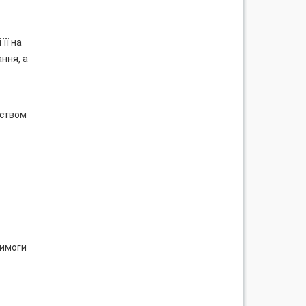
її на
ння, а
вством
вимоги