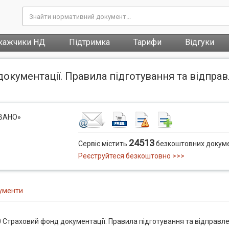
кажчики НД
Підтримка
Тарифи
Відгуки
окументації. Правила підготування та відпра
ОВАНО»
24513
Сервіс містить
безкоштовних докуме
Реєструйтеся безкоштовно >>>
ументи
 Страховий фонд документації. Правила підготування та відправл