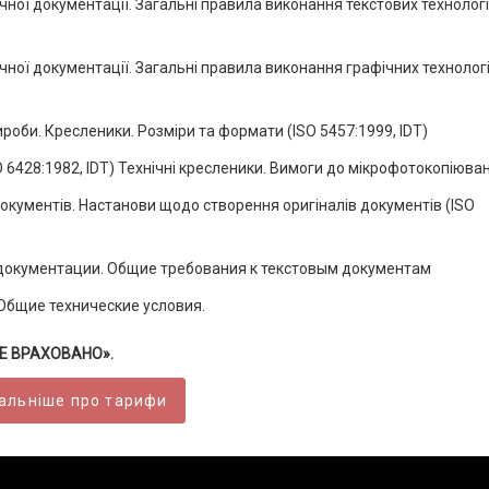
ної документації. Загальні правила виконання текстових технолог
ної документації. Загальні правила виконання графічних технолог
роби. Кресленики. Розміри та формати (ISO 5457:1999, IDT)
SO 6428:1982, IDT) Технічні кресленики. Вимоги до мікрофотокопіюва
кументів. Настанови щодо створення оригіналів документів (ISO
 документации. Общие требования к текстовым документам
Общие технические условия.
ВСЕ ВРАХОВАНО».
альніше про тарифи