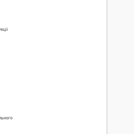
кції
льного