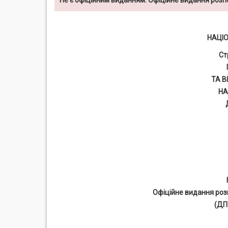
Не є офіційним виданням. Офіційне видання роз
НАЦІ
Ст
ТА В
НА
Офіційне видання роз
(ДП