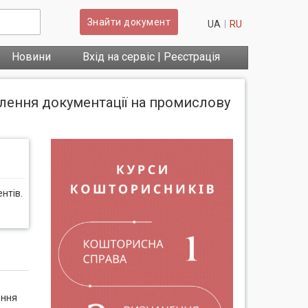
Знайти документ
UA
RU
Новини
Вхід на сервіс | Реєстрація
влення документації на промислову
нтів.
ення