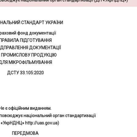
повсюджує національний орган стандартизації (ДП «УкрНДНЦ»)
ОНАЛЬНИЙ СТАНДАРТ УКРАЇНИ
раховий фонд документації
ПРАВИЛА ПІДГОТУВАННЯ
ІДПРАВЛЕННЯ ДОКУМЕНТАЦІЇ
 ПРОМИСЛОВУ ПРОДУКЦІЮ
ДЛЯ МІКРОФІЛЬМУВАННЯ
ДСТУ 33.105:2020
Не є офіційним виданням.
повсюджує національний орган стандартизації
 «УкрНДНЦ» http://uas.gov.ua)
ПЕРЕДМОВА