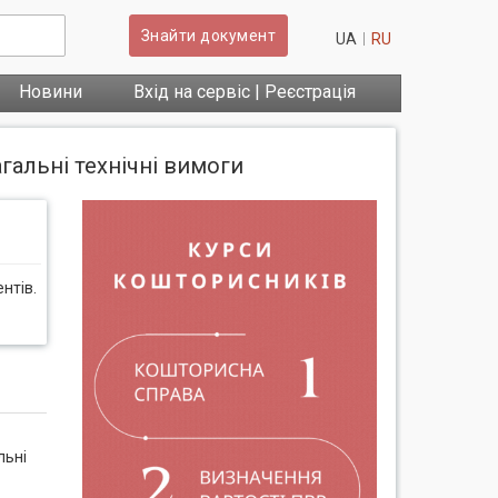
Знайти документ
UA
RU
Новини
Вхід на сервіс | Реєстрація
гальні технічні вимоги
нтів.
льні