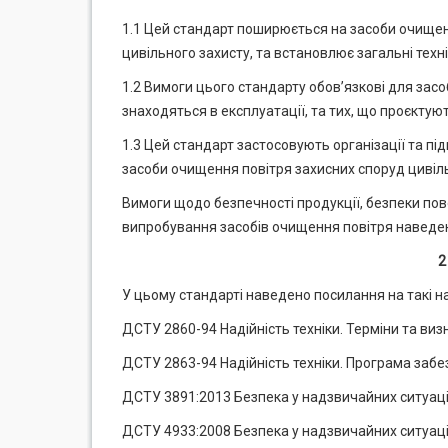
1.1 Цей стандарт поширюється на засоби очищен
цивільного захисту, та встановлює загальні техн
1.2 Вимоги цього стандарту обов’язкові для зас
знаходяться в експлуатації, та тих, що проєктую
1.3 Цей стандарт застосовують організації та п
засоби очищення повітря захисних споруд цивіль
Вимоги щодо безпечності продукції, безпеки пов
випробування засобів очищення повітря наведено
2
У цьому стандарті наведено посилання на такі н
ДСТУ 2860-94 Надійність техніки. Терміни та ви
ДСТУ 2863-94 Надійність техніки. Програма забе
ДСТУ 3891:2013 Безпека у надзвичайних ситуаці
ДСТУ 4933:2008 Безпека у надзвичайних ситуація