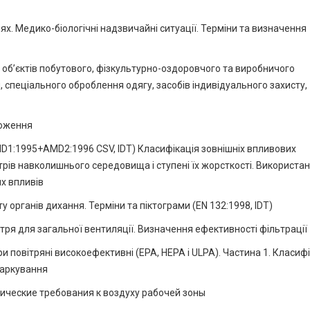
х. Медико-біологічні надзвичайні ситуації. Терміни та визначення
б’єктів побутового, фізкультурно-оздоровчого та виробничого
спеціального оброблення одягу, засобів індивідуального захисту,
ложення
MD1:1995+AMD2:1996 CSV, IDT) Класифікація зовнішніх впливових
трів навколишнього середовища і ступені їх жорсткості. Використан
х впливів
 органiв дихання. Термiни та пiктограми (EN 132:1998, IDT)
ітря для загальної вентиляції. Визначення ефективності фільтрації
и повітряні високоефективні (EPA, HEPA і ULPA). Частина 1. Класифі
маркування
ические требования к воздуху рабочей зоны