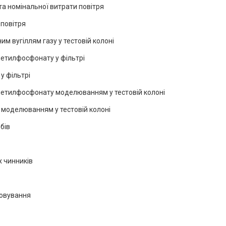
та номінальної витрати повітря
 повітря
им вугіллям газу у тестовій колоні
метилфосфонату у фільтрі
у фільтрі
лметилфосфонату моделюванням у тестовій колоні
у моделюванням у тестовій колоні
бів
х чинників
говування