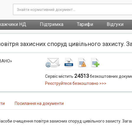
кажчики НД
Підтримка
Тарифи
Відгуки
вітря захисних споруд цивільного захисту. За
ОВАНО»
24513
Сервіс містить
безкоштовних докуме
Реєструйтеся безкоштовно >>>
нти
Посилання на документи
асоби очищення повітря захисних споруд цивільного захисту. Зага