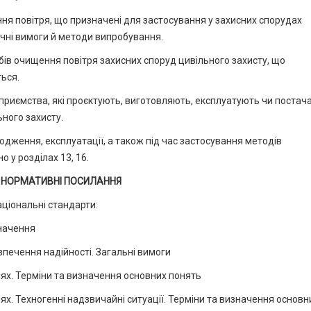
ня повітря, що призначені для застосування у захисних спорудах
ічні вимоги й методи випробування.
обів очищення повітря захисних споруд цивільного захисту, що
ться.
ідприємства, які проєктують, виготовляють, експлуатують чи поста
ного захисту.
одження, експлуатації, а також під час застосування методів
 у розділах 13, 16.
 НОРМАТИВНІ ПОСИЛАННЯ
аціональні стандарти:
значення
зпечення надійності. Загальні вимоги
ях. Терміни та визначення основних понять
х. Техногенні надзвичайні ситуації. Терміни та визначення основн