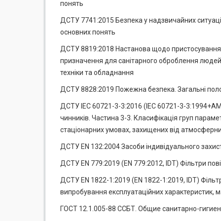
понять
ДСТУ 7741:2015 Безпека у надзвичайних ситуація
основних понять
ДСТУ 8819:2018 Настанова щодо пристосування о
призначення для санітарного оброблення людей, 
техніки та обладнання
ДСТУ 8828:2019 Пожежна безпека. Загальні по
ДСТУ IEC 60721-3-3:2016 (IEC 60721-3-3:1994+A
чинників. Частина 3-3. Класифікація груп параме
стаціонарних умовах, захищених від атмосферни
ДСТУ EN 132:2004 Засоби iндивiдуального захисту
ДСТУ EN 779:2019 (EN 779:2012, IDT) Фільтри пов
ДСТУ EN 1822-1:2019 (EN 1822-1:2019, IDT) Фільтр
випробування експлуатаційних характеристик, 
ГОСТ 12.1.005-88 ССБТ. Общие санитарно-гигиен