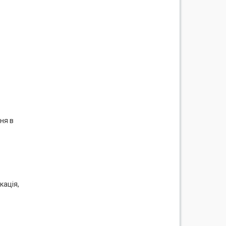
ня в
кація,