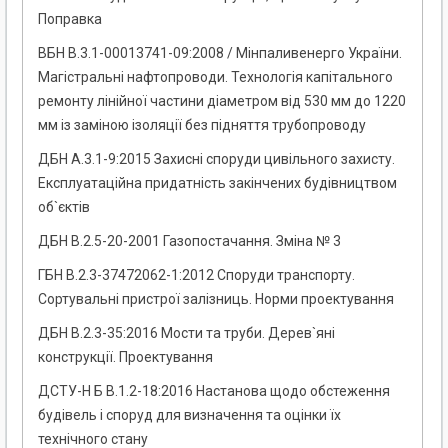
Поправка
ВБН В.3.1-00013741-09:2008 / Мінпаливенерго України.
Магістральні нафтопроводи. Технологія капітального
ремонту лінійної частини діаметром від 530 мм до 1220
мм із заміною ізоляції без підняття трубопроводу
ДБН А.3.1-9:2015 Захисні споруди цивільного захисту.
Експлуатаційна придатність закінчених будівництвом
об`єктів
ДБН В.2.5-20-2001 Газопостачання. Зміна № 3
ГБН В.2.3-37472062-1:2012 Споруди транспорту.
Сортувальні пристрої залізниць. Норми проектування
ДБН В.2.3-35:2016 Мости та труби. Дерев`яні
конструкції. Проектування
ДСТУ-Н Б В.1.2-18:2016 Настанова щодо обстеження
будівель і споруд для визначення та оцінки їх
технічного стану