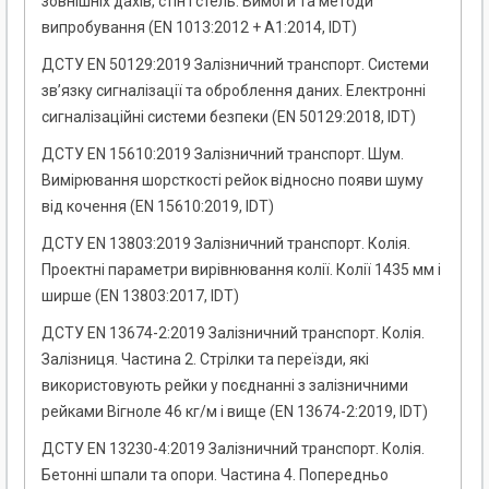
зовнішніх дахів, стін і стель. Вимоги та методи
випробування (EN 1013:2012 + A1:2014, IDT)
ДСТУ EN 50129:2019 Залізничний транспорт. Системи
зв’язку сигналізації та оброблення даних. Електронні
сигналізаційні системи безпеки (EN 50129:2018, IDT)
ДСТУ EN 15610:2019 Залізничний транспорт. Шум.
Вимірювання шорсткості рейок відносно появи шуму
від кочення (EN 15610:2019, IDT)
ДСТУ EN 13803:2019 Залізничний транспорт. Колія.
Проектні параметри вирівнювання колії. Колії 1435 мм і
ширше (EN 13803:2017, IDT)
ДСТУ EN 13674-2:2019 Залізничний транспорт. Колія.
Залізниця. Частина 2. Стрілки та переїзди, які
використовують рейки у поєднанні з залізничними
рейками Вігноле 46 кг/м і вище (EN 13674-2:2019, IDT)
ДСТУ EN 13230-4:2019 Залізничний транспорт. Колія.
Бетонні шпали та опори. Частина 4. Попередньо