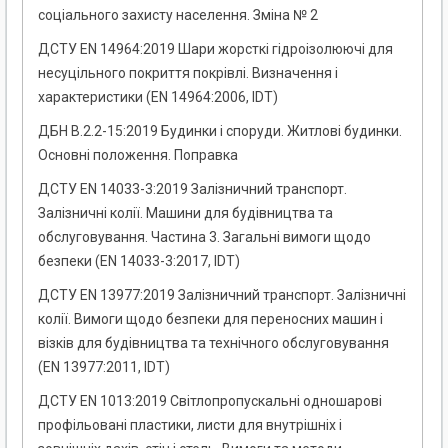
соціального захисту населення. Зміна № 2
ДСТУ EN 14964:2019 Шари жорсткі гідроізолюючі для
несуцільного покриття покрівлі. Визначення і
характеристики (EN 14964:2006, IDT)
ДБН В.2.2-15:2019 Будинки і споруди. Житлові будинки.
Основні положення. Поправка
ДСТУ EN 14033-3:2019 Залізничний транспорт.
Залізничні колії. Машини для будівництва та
обслуговування. Частина 3. Загальні вимоги щодо
безпеки (EN 14033-3:2017, IDT)
ДСТУ EN 13977:2019 Залізничний транспорт. Залізничні
колії. Вимоги щодо безпеки для переносних машин і
візків для будівництва та технічного обслуговування
(EN 13977:2011, IDT)
ДСТУ EN 1013:2019 Світлопропускальні одношарові
профільовані пластики, листи для внутрішніх і