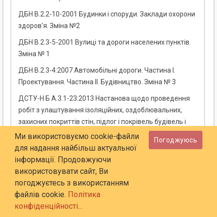
ДБН В.2.2-10-2001 Будинки і споруди. Заклади охорони
здоров’я. Зміна №2
ДБН В.2.3-5-2001 Вулиці та дороги населених пунктів.
Зміна № 1
ДБН В.2.3-4:2007 Автомобільні дороги. Частина І.
Проектування. Частина II. Будівництво. Зміна № 3
ДСТУ-Н Б А.3.1-23:2013 Настанова щодо проведення
робіт з улаштування ізоляційних, оздоблювальних,
захисних покриттів стін, підлог і покрівель будівель і
споруд (СНиП 3.04.01-87, MOD)
Ми використовуємо cookie-файли
Погоджуюсь
для надання найбільш актуальної
ДСТУ Б В.2.6-15:2011. Блоки віконні та дверні
інформації. Продовжуючи
полівінілхлоридні. Загальні технічні умови. Зміна №1
використовувати сайт, Ви
ГБН В.2.3-37641918-553:2013. Мости та труби.
погоджуєтесь з використанням
Сталезалізобетонні конструкції
файлів cookie.
Політика
конфіденційності...
ДСТУ ЕNV 1627:2004 Вікна, двері та жалюзі. Тривкість