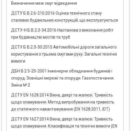
Визначення меж смуг відведення
ДСТУ Б В.2.6-210:2016 Оцінка технічного стану
сталевих будівельних конструкцій, що експлуатуються
ДСТУ-Н Б В.2.3-34:2016 Настанова з виконання робіт
при будівництві мостів та труб
ДСТУ Б В.2.3-30:2015 Автомобільні дороги загального
користування з трьома смугами руху. Загальні технічні
вимоги
ДБН В.2.5-20-2001 Інженерне обладнання будинків і
споруд. Зовнішні мережі та споруди. Газопостачання.
Зміна № 2
ДСТУ EN 1628:2014 Вікна, двері та жалюзі. Тривкість
щодо зламування. Метод випробування на тривкість
до статичного навантажування (EN 1628:2011, IDT)
ДСТУ EN 1627:2014 Вікна, двері та жалюзі. Тривкість
щодо зламування. Класифікація та технічні вимоги (EN