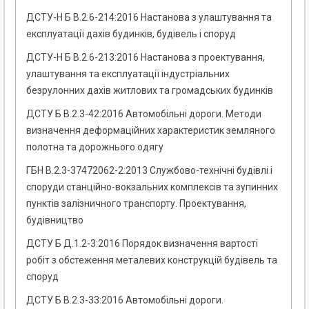
ДСТУ-Н Б В.2.6-214:2016 Настанова з улаштування та
експлуатації дахів будинків, будівель і споруд
ДСТУ-Н Б В.2.6-213:2016 Настанова з проектування,
улаштування та експлуатації індустріальних
безрулонних дахів житлових та громадських будинків
ДСТУ Б В.2.3-42:2016 Автомобільні дороги. Методи
визначення деформаційних характеристик земляного
полотна та дорожнього одягу
ГБН В.2.3-37472062-2:2013 Службово-технічні будівлі і
споруди станційно-вокзальних комплексів та зупинних
пунктів залізничного транспорту. Проектування,
будівництво
ДСТУ Б Д.1.2-3:2016 Порядок визначення вартості
робіт з обстеження металевих конструкцій будівель та
споруд
ДСТУ Б В.2.3-33:2016 Автомобільні дороги.