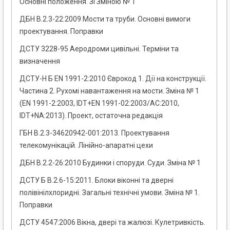
Основні положення. Зі Зміною № 1
ДБН В.2.3-22:2009 Мости та труби. Основні вимоги
проектування. Поправки
ДСТУ 3228-95 Аеродроми цивільні. Терміни та
визначення
ДСТУ-Н Б EN 1991-2:2010 Єврокод 1. Дії на конструкції.
Частина 2. Рухомі навантаження на мости. Зміна № 1
(EN 1991-2:2003, IDТ+EN 1991-02:2003/АС:2010,
IDТ+NA:2013). Проект, остаточна редакція
ГБН В.2.3-34620942-001:2013. Проектування
телекомунікацій. Лінійно-апаратні цехи
ДБН В.2.2-26:2010 Будинки і споруди. Суди. Зміна № 1
ДСТУ Б В.2.6-15:2011. Блоки віконні та дверні
полівінілхлоридні. Загальні технічні умови. Зміна № 1.
Поправки
ДСТУ 4547:2006 Вікна, двері та жалюзі. Кулетривкість.