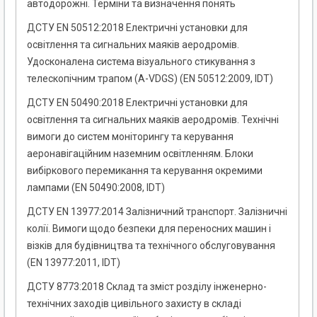
автодорожні. Терміни та визначення понять
ДСТУ EN 50512:2018 Електричні установки для
освітлення та сигнальних маяків аеродромів.
Удосконалена система візуального стикування з
телескопічним трапом (A-VDGS) (EN 50512:2009, IDT)
ДСТУ EN 50490:2018 Електричні установки для
освітлення та сигнальних маяків аеродромів. Технічні
вимоги до систем моніторингу та керування
аеронавігаційним наземним освітленням. Блоки
вибіркового перемикання та керування окремими
лампами (EN 50490:2008, IDT)
ДСТУ EN 13977:2014 Залізничний транспорт. Залізничні
колії. Вимоги щодо безпеки для переносних машин і
візків для будівництва та технічного обслуговування
(EN 13977:2011, IDT)
ДСТУ 8773:2018 Склад та зміст розділу інженерно-
технічних заходів цивільного захисту в складі