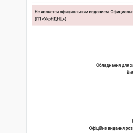
Не является официальным изданием. Официальн
(ГП «УкрНДНЦ»)
Обладнання для х
Вим
Офіційне видання роз