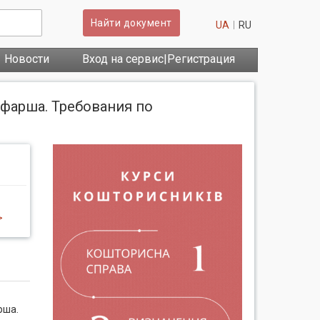
Найти документ
UA
RU
Новости
Вход на сервис|Регистрация
фарша. Требования по
>
рша.