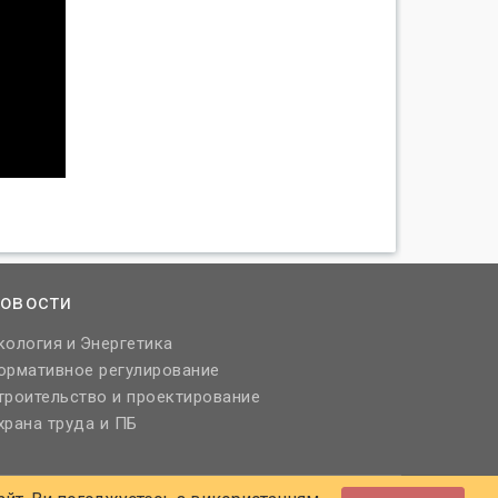
овости
кология
Энергетика
и
ормативное регулирование
троительство и проектирование
храна труда и ПБ