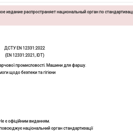
ое издание распространяет национальный орган по стандартизац
ДСТУ EN 12331:2022
(EN 12331:2021, IDT)
арчової промисловості. Машини для фаршу.
оги щодо безпеки та гігієни
Не є офіційним виданням.
повсюджує національний орган стандартизації