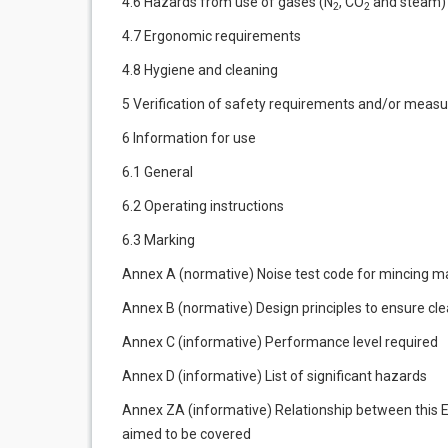
4.6 Hazards from use of gases (N
, CO
and steam)
2
2
4.7 Ergonomic requirements
4.8 Hygiene and cleaning
5 Verification of safety requirements and/or meas
6 Information for use
6.1 General
6.2 Operating instructions
6.3 Marking
Annex A (normative) Noise test code for mincing m
Annex B (normative) Design principles to ensure cl
Annex C (informative) Performance level required
Annex D (informative) List of significant hazards
Annex ZA (informative) Relationship between this 
aimed to be covered