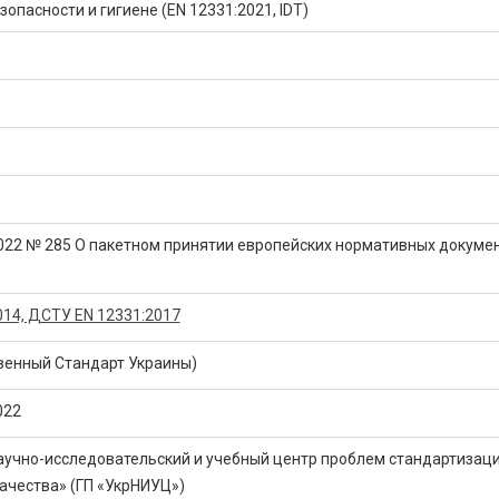
опасности и гигиене (EN 12331:2021, IDT)
2022 № 285 О пакетном принятии европейских нормативных докуме
14, ДСТУ EN 12331:2017
венный Стандарт Украины)
022
аучно-исследовательский и учебный центр проблем стандартизаци
ачества» (ГП «УкрНИУЦ»)