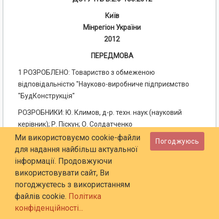
Київ
Мінрегіон України
2012
ПЕРЕДМОВА
1 РОЗРОБЛЕНО: Товариство з обмеженою
відповідальністю "Науково-виробниче підприємство
"БудКонструкція"
РОЗРОБНИКИ: Ю. Климов, д-р. техн. наук (науковий
керівник); Р. Піскун; О. Солдатченко
Ми використовуємо cookie-файли
ЗА УЧАСТЮ: ТОВ "Технобазальт-Інвест": С.
Погоджуюсь
для надання найбільш актуальної
Васильчишина
інформації. Продовжуючи
ТОВ "Технологічна група "Екіпаж": І. Дмітрієва; Д. Орєшкін;
використовувати сайт, Ви
В. Чемуранов
погоджуєтесь з використанням
файлів cookie.
Політика
2 ПРИЙНЯТО ТА НАДАНО ЧИННОСТІ: наказ Мінрегіону
конфіденційності...
України від 28.09.2012 р .№ 498, чинний з 2013-04-01