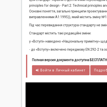
principles for design - Part 2: Technical principle
Основні поняття, загальні принципи проектування
виправленнями А1:1995)), який містить зміну №1 
Під час перевидання структура стандарту не змін
Стандарт містить такі редакційні зміни:
у «Вступі» наведено «Національну примітну» що
- до «Вступу» включено передмову EN 292-2 та з
Полная версия документа доступна БЕСПЛАТН
Войти в
Личный
кабинет
Подроб