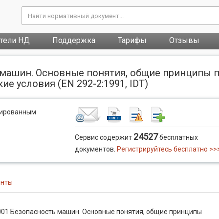
атели НД
Поддержка
Тарифы
Отзывы
машин. Основные понятия, общие принципы пр
е условия (EN 292-2:1991, IDT)
рированным
24527
Сервис содержит
бесплатных
документов.
Регистрируйтесь бесплатно >>
енты
001 Безопасность машин. Основные понятия, общие принципы