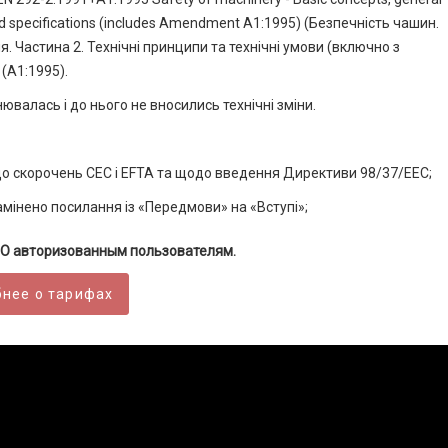
s and specifications (includes Amendment A1:1995) (Безпечність чашин.
. Частина 2. Технічні принципи та технічні умови (включно з
(А1:1995).
ювалась і до нього не вносились технічні зміни.
до скорочень СЕС і EFTA та щодо введення Директиви 98/37/EEC;
амінено посилання із «Передмови» на «Вступі»;
О авторизованным пользователям.
нее о тарифах