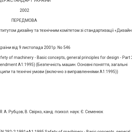
ДЕРЖСТАНДАРТ УКРАЇНИ
2002
ПЕРЕДМОВА
итутом дизайну та технічним комітетом зі стандартизації «Дизайн
їни від 9 листопада 2001p. No 546
 оf machinery - Basic concepts, general principles for design - Part 
s Amendment A1:1995) (Безпечність машин. Основні поняття, загальні
нципи та технічні умови (включно з виправленнями А1:1995))
 Рубцов; В. Свірко, канд. психол. наук: Є. Семенюк
 292-2:1991+А1:1995 Safety of machinery - Basic concepts, general