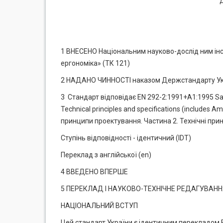
1 ВНЕСЕНО Національним науково-дослід ним інст
ергономіка» (ТК 121)
2 НАДАНО ЧИННОСТІ наказом Держстандарту Укра
3 Стандарт відповідає EN 292-2:1991+А1:1995 Safety
Technical principles and specifications (include
принципи проектування. Частина 2. Технічні при
Ступінь відповідності - ідентичний (IDT)
Переклад з англійської (еn)
4 ВВЕДЕНО ВПЕРШЕ
5 ПЕРЕКЛАД І НАУКОВО-ТЕХНІЧНЕ РЕДАГУВАННЯ: А.
НАЦІОНАЛЬНИЙ ВСТУП
Цей стандарт України є ідентичним перекладом EN