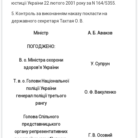
юстиції України 22 лютого 2001 року за N 164/5355.
5. Контроль за виконанням наказу покласти на
державного секретаря Тахтая О. В.
Міністр
А. Б. Аваков
ПОГОДЖЕНО:
В. о. Міністра охорони
У. Супрун
здоров'я України
Т. в. о. Голови Національної
поліції України
О. Ф. Вакуленко
генерал поліції третього
рангу
Голова Спільного
представницького
органу репрезентативних
Г. В. Осовий