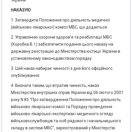
України
НАКАЗУЮ:
1. Затвердити Положення про діяльність медичної
(військово-лікарської) комісії МВС, що додається.
2. Управлінню охорони здоров'я та реабілітації МВС
(Коробка В. І.) забезпечити подання цього наказу на
державну реєстрацію до Міністерства юстиції України в
установленому законодавством порядку.
3. Цей наказ набирає чинності з дня його офіційного
опублікування.
4. Визнати таким, що втратив чинність, наказ
Міністерства внутрішніх справ України від 06 лютого 2001
року N 85 "Про затвердження Положення про діяльність
військово-лікарської комісії та Порядку проведення
військово-лікарської експертизи і медичного огляду
військовослужбовців та осіб рядового і начальницького
складу в системі МВС", зареєстрований у Міністерстві