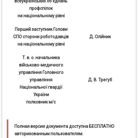
всеукраїнських об'єднань
профспілок
на національному рівні
Перший заступник Голови
СПО сторони роботодавців
Д. Олійник
на національному рівні
Т. в. о. начальника
військово-медичного
управління Головного
управління
Д. В. Трегуб
Національної гвардії
України
полковник м/с
Полная версия документа доступна БЕСПЛАТНО
авторизованным пользователям.