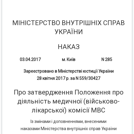
МІНІСТЕРСТВО ВНУТРІШНІХ СПРАВ
УКРАЇНИ
НАКАЗ
03.04.2017
м. Київ
N 285
Зареєстровано в Міністерстві юстиції України
28 квітня 2017 р. за N 559/30427
Про затвердження Положення про
діяльність медичної (військово-
лікарської) комісії МВС
Із змінами і доповненнями, внесеними
наказами Міністерства внутрішніх справ України