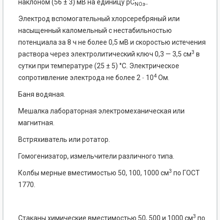
наклоном (56 ± 3) мВ на единицу pC
.
NOз-
Электрод вспомогательный хлорсеребряный или
насыщенный каломельный с нестабильностью
потенциала за 8 ч не более 0,5 мВ и скоростью истечения
3
раствора через электролитический ключ 0,3 — 3,5 см
в
сутки при температуре (25 ± 5) °С. Электрическое
4
сопротивление электрода не более 2
·
10
Ом.
Баня водяная.
Мешалка лабораторная электромеханическая или
магнитная.
Встряхиватель или ротатор.
Гомогенизатор, измельчители различного типа.
3
Колбы мерные вместимостью 50, 100, 1000 см
по ГОСТ
1770.
3
Стаканы химические вместимостью 50, 500 и 1000 см
по