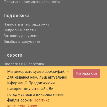
Политика конфиденциальности
Поддержка
Написать в техподдержку
Вопросы и ответы
Заказать документ
Ошибка в документе
Новости
Экология
Энергетика
и
Нормативное регулирование
Ми використовуємо cookie-файли
Погоджуюсь
Строительство и проектирование
для надання найбільш актуальної
Охрана труда и ПБ
інформації. Продовжуючи
використовувати сайт, Ви
© 2006 - 2026 Все права защищены
погоджуєтесь з використанням
E-mail:
online@budstandart.com
файлів cookie.
Політика
UA
RU
конфіденційності...