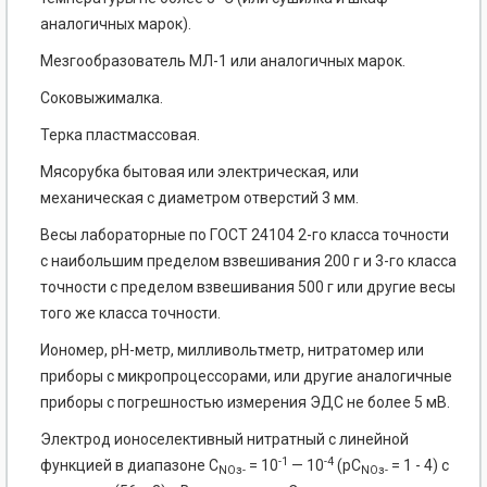
аналогичных марок).
Мезгообразователь MЛ-1 или аналогичных марок.
Соковыжималка.
Терка пластмассовая.
Мясорубка бытовая или электрическая, или
механическая с диаметром отверстий 3 мм.
Весы лабораторные по ГОСТ 24104 2-го класса точности
с наибольшим пределом взвешивания 200 г и 3-го класса
точности с пределом взвешивания 500 г или другие весы
того же класса точности.
Иономер, рН-метр, милливольтметр, нитратомер или
приборы с микропроцессорами, или другие аналогичные
приборы с погрешностью измерения ЭДС не более 5 мВ.
Электрод ионоселективный нитратный с линейной
-1
-4
функцией в диапазоне
C
= 10
— 10
(pC
= 1 - 4) с
NO
з-
NO
з-