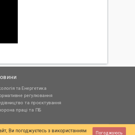
овини
кологія
Енергетика
та
ормативне регулювання
удівництво та проєктування
хорона праці та ПБ
йт, Ви погоджуєтесь з використанням
Погоджуюсь
A
RU