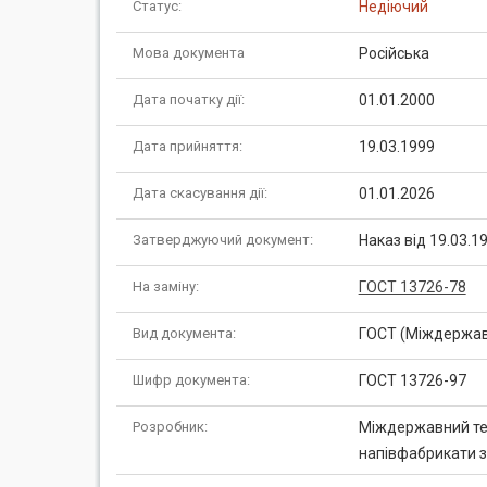
Статус:
Недіючий
Мова документа
Російська
Дата початку дії:
01.01.2000
Дата прийняття:
19.03.1999
Дата скасування дії:
01.01.2026
Затверджуючий документ:
Наказ від 19.03.1
На заміну:
ГОСТ 13726-78
Вид документа:
ГОСТ (Міждержав
Шифр документа:
ГОСТ 13726-97
Розробник:
Міждержавний тех
напівфабрикати з 