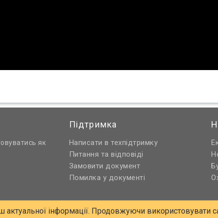
Підтримка
Н
Написати в техпідтримку
Е
товуватись як
Питання та відповіді
Н
Замовити документ
Б
Помилка у документі
О
ш актуальної інформації. Продовжуючи використовувати са
U