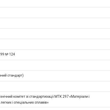
999 № 124
ний стандарт)
нічний комітет зі стандартизації МТК 297 «Матеріали і
легких і спеціальних сплавів»