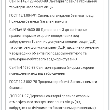
СанПиН 42-128-4690-88 Санітарні правила утримання
територій населених місць
ГОСТ 12.1.004-91 Система стандартів безпеки праці.
Пожежна безпека. Загальні вимоги
СаНПиН № 4630-88 Доповнення 3 до санітарних
правил і нормам охорони поверхневих вод
забруднення. Гранично допустимі концентрації (ГДК)
та орієнтовні допустимі рівні (ОДР) шкідливих речовин
у воді водних об`єктів господарсько-питного та
культурно-побутового водокористування
СанПиН 4630-88 Санітарні правила й норми охорони
поверхневих вод від забруднення
ГОСТ 12.3.002-75 Процеси виробничі. Загальні вимоги
безпеки
ДСП 201-97 Державні санітарні правила охорони
атмосферного повітря населених місць (від
забруднення хімічними та біологічними речовинами)