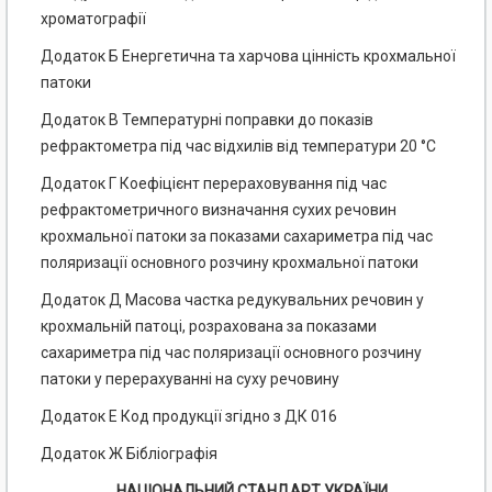
хроматографії
Додаток Б Енергетична та харчова цінність крохмальної
патоки
Додаток В Температурні поправки до показів
рефрактометра під час відхилів від температури 20 °С
Додаток Г Коефіцієнт перераховування під час
рефрактометричного визначання сухих речовин
крохмальної патоки за показами сахариметра під час
поляризації основного розчину крохмальної патоки
Додаток Д Масова частка редукувальних речовин у
крохмальній патоці, розрахована за показами
сахариметра під час поляризації основного розчину
патоки у перерахуванні на суху речовину
Додаток Е Код продукції згідно з ДК 016
Додаток Ж Бібліографія
НАЦІОНАЛЬНИЙ СТАНДАРТ УКРАЇНИ