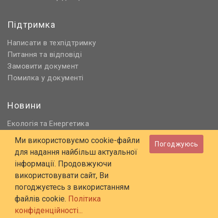
Підтримка
Написати в техпідтримку
Питання та відповіді
Замовити документ
Помилка у документі
Новини
Екологія
Енергетика
та
Нормативне регулювання
Ми використовуємо cookie-файли
Погоджуюсь
Будівництво та проєктування
для надання найбільш актуальної
Охорона праці та ПБ
інформації. Продовжуючи
використовувати сайт, Ви
© 2006 - 2026 Всі права захищені
погоджуєтесь з використанням
E-mail:
online@budstandart.com
файлів cookie.
Політика
UA
RU
конфіденційності...