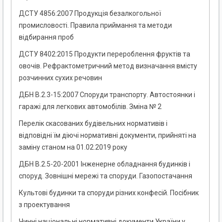
ДСТУ 4856:2007 Продукція безалкогольної
промисловості. Правила приймання та методи
відбирання проб
ДСТУ 8402:2015 Продукти перероблення фруктів та
овочів. Рефрактометричний метод визначання вмісту
розчинних сухих речовин
ДБН В.2.3-15:2007 Споруди транспорту. Автостоянки і
гаражі для легкових автомобілів. Зміна № 2
Перелік скасованих будівельних нормативів і
відповідні їм діючі нормативні документи, прийняті на
заміну станом на 01.02.2019 року
ДБН В.2.5-20-2001 Інженерне обладнання будинків і
споруд. Зовнішні мережі та споруди. Газопостачання
Культові будинки та споруди різних конфесій. Посібник
з проектування
Чинні національні нормативні документи України у