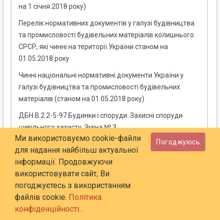
на 1 січня 2018 року)
Перелік нормативних документів у галузі будівництва
та промисловості будівельних матеріалів колишнього
СРСР, які чинні на території України станом на
01.05.2018 року
Чинні національні нормативні документи України у
галузі будівництва та промисловості будівельних
матеріалів (станом на 01.05.2018 року)
ДБН В.2.2-5-97 Будинки і споруди. Захисні споруди
цивільного захисту. Зміна № 3
Ми використовуємо cookie-файли
Погоджуюсь
ДСТУ 7993:2015 Яблука квашені. Технічні умови
для надання найбільш актуальної
ДСТУ 7526:2014 Послід пташиний. Технологія
інформації. Продовжуючи
переробляння на органічні та органомінеральні
використовувати сайт, Ви
добрива високотемпературним методом. Загальні
погоджуєтесь з використанням
вимоги
файлів cookie.
Політика
конфіденційності...
ДСТУ 8743:2017 Сухофрукти субтропічних культур.