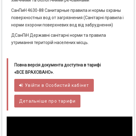
хімічними та біологічними речовинами
СанПиН 4630-88 Санитарные правила и нормы охраны
поверхностных вод от загрязнения (Санітарні правила і
норми охорони поверхневих вод від забруднення)
ДСанПіН Державні санітарні норми та правила
утримання територій населених місць.
Повна версія документа доступна в тарифі
«ВСЕ ВРАХОВАНО».
Увійти в
Особистий
кабінет
Детальніше про тарифи