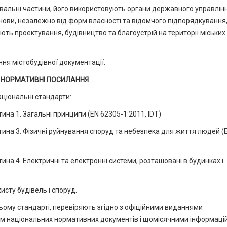
альні частини, його використовують органи державного управлінн
нови, незалежно від форм власності та відомчого підпорядкування
ють проектування, будівництво та благоустрій на території міських
ня містобудівної документації.
 НОРМАТИВНІ ПОСИЛАННЯ
аціональні стандарти:
ина 1. Загальні принципи (EN 62305-1:2011, IDT)
тина 3. Фізичні руйнування споруд та небезпека для життя людей (
ина 4. Електричні та електронні системи, розташовані в будинках і
сту будівель і споруд.
 цьому стандарті, перевіряють згідно з офіційними виданнями
ом національних нормативних документів і щомісячними інформац