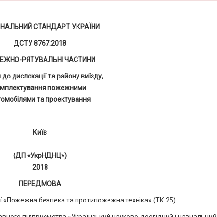
ОНАЛЬНИЙ СТАНДАРТ УКРАЇНИ
ДСТУ 8767:2018
ЕЖНО-РЯТУВАЛЬНІ ЧАСТИНИ
 до дислокації та району виїзду,
омплектування пожежними
томобілями та проектування
Київ
(ДП «УкрНДНЦ»)
2018
ПЕРЕДМОВА
ї «Пожежна безпека та протипожежна техніка» (ТК 25)
ного підприємства «Український науково-дослідний і навчальний