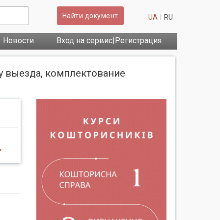
Найти документ
UA
RU
Новости
Вход на сервис|Регистрация
у выезда, комплектование
>