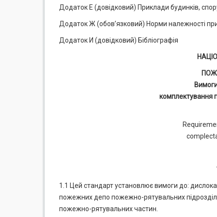
Додаток Е (довідковий) Приклади будинків, спо
Додаток Ж (обов’язковий) Норми належності пр
Додаток И (довідковий) Бібліографія
НАЦІ
ПОЖ
Вимоги
комплектування 
Requiremen
complecta
1.1 Цей стандарт установлює вимоги до: дислока
пожежних депо пожежно-рятувальних підрозділі
пожежно-рятувальних частин.