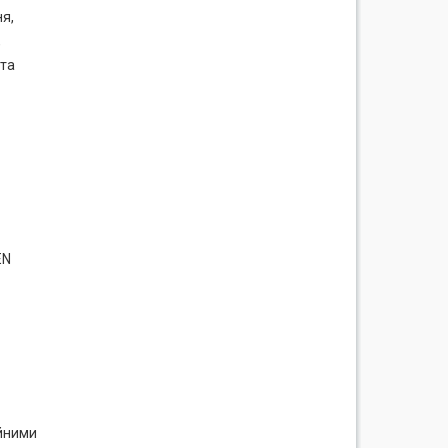
я,
,
 та
EN
ійними