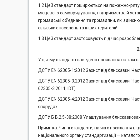
1.2 Цей стандарт поширюється на пожежно-рятув
місцевого самоврядування, підприємства й уста
громадські об’єднання та громадяни, які здійсню
сільських поселень та інших територій.
1.3 Цей стандарт застосовують під час розроблен
2
У цьому стандарті наведено посилання на такі н
ДСТУ EN 62305-1:2012 Захист від блискавки. Част
ДСТУ EN 62305-3:2012 Захист від блискавки. Час
62305-3:2011, IDT)
ДСТУ EN 62305-4:2012 Захист від блискавки. Част
спорудах
ДСТУ Б В.2.5-38:2008 Улаштування блискавкозахи
Примітка. Чинні стандарти, на які є посилання в
національного органу стандартизації — каталог