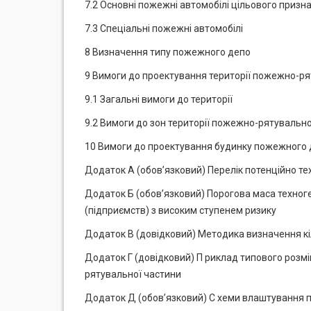
7.2 Основні пожежні автомобілі цільового призн
7.3 Спеціальні пожежні автомобілі
8 Визначення типу пожежного депо
9 Вимоги до проектування території пожежно-р
9.1 Загальні вимоги до території
9.2 Вимоги до зон території пожежно-рятувально
10 Вимоги до проектування будинку пожежного д
Додаток А (обов’язковий) Перелік потенційно те
Додаток Б (обов’язковий) Порогова маса техног
(підприємств) з високим ступенем ризику
Додаток В (довідковий) Методика визначення кі
Додаток Г (довідковий) П риклад типового розмі
рятувальної частини
Додаток Д (обов’язковий) С хеми влаштування пов