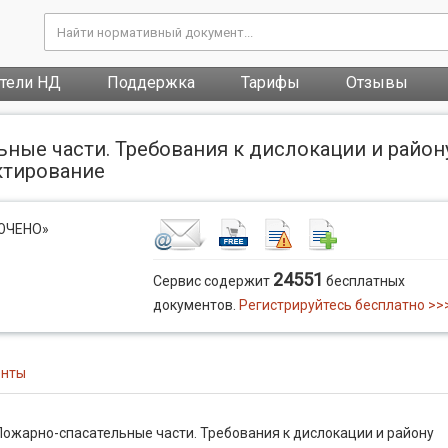
атели НД
Поддержка
Тарифы
Отзывы
ные части. Требования к дислокации и район
ктирование
ЛЮЧЕНО»
24551
Сервис содержит
бесплатных
документов.
Регистрируйтесь бесплатно >>
енты
ожарно-спасательные части. Требования к дислокации и району