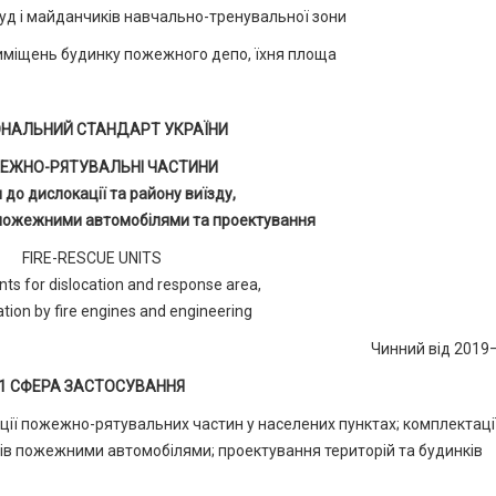
руд і майданчиків навчально-тренувальної зони
иміщень будинку пожежного депо, їхня площа
ОНАЛЬНИЙ СТАНДАРТ УКРАЇНИ
ЕЖНО-РЯТУВАЛЬНІ ЧАСТИНИ
 до дислокації та району виїзду,
пожежними автомобілями та проектування
FIRE-RESCUE UNITS
ts for dislocation and response area,
tion by fire engines and engineering
Чинний від 2019
1 СФЕРА ЗАСТОСУВАННЯ
ції пожежно-рятувальних частин у населених пунктах; комплектаці
в пожежними автомобілями; проектування територій та будинків