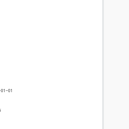
–01–01
ї