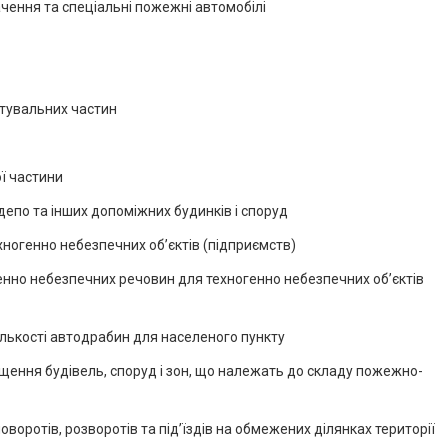
ачення та спеціальні пожежні автомобілі
ятувальних частин
ї частини
епо та інших допоміжних будинків і споруд
хногенно небезпечних об’єктів (підприємств)
енно небезпечних речовин для техногенно небезпечних об’єктів
лькості автодрабин для населеного пункту
щення будівель, споруд і зон, що належать до складу пожежно-
оротів, розворотів та під’їздів на обмежених ділянках території