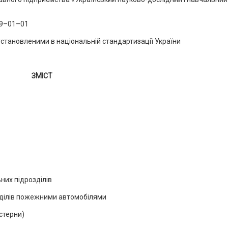
 (
019–01–01
установленими в національній стандартизації України
ЗМІСТ
них підрозділів
ділів пожежними автомобілями
стерни)