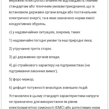
мережею електропостачання не відповідають певним
стандартам або технічним умовам приєднання, що їх
встановили державні органи влади або постачальник
електричної енергії, та в яких зазначено норми емісії
кондуктивних збурень;
c) у надзвичайних ситуаціях, зокрема, таких:
1) надзвичайні погодні умови та інші природні лиха;
2) утручання третіх сторін;
3) дії державних органів влади;
4) дії страйкового характеру на підприємствах (на
підтримання законних вимог);
5) форс-мажор;
6) дефіцит потужності внаслідок зовнішніх подій.
Установлені в цьому стандарті характеристики напруги
не призначено для використання як рівнів
електромагнітної сумісності (EMC) або допустимих норм