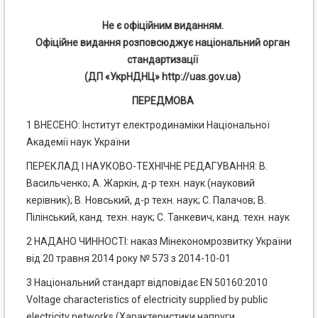
Не є офіційним виданням.
Офіційне видання розповсюджує національний орган
стандартизації
(ДП «УкрНДНЦ» http://uas.gov.ua)
ПЕРЕДМОВА
1 ВНЕСЕНО: Інститут електродинаміки Національної
Академії наук України
ПЕРЕКЛАД І НАУКОВО-ТЕХНІЧНЕ РЕДАГУВАННЯ: В.
Васильченко; А. Жаркін, д-р техн. наук (науковий
керівник); В. Новський, д-р техн. наук; С. Палачов; В.
Пілінський, канд. техн. наук; С. Танкевич, канд. техн. наук
2 НАДАНО ЧИННОСТІ: наказ Мінекономрозвитку України
від 20 травня 2014 року № 573 з 2014-10-01
3 Національний стандарт відповідає EN 50160:2010
Voltage characteristics of electricity supplied by public
electricity networks (Характеристики напруги