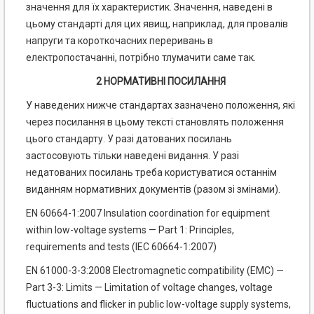
значення для їх характеристик. Значення, наведені в
цьому стандарті для цих явищ, наприклад, для провалів
напруги та короткочасних переривань в
електропостачанні, потрібно тлумачити саме так.
2 НОРМАТИВНІ ПОСИЛАННЯ
У наведених нижче стандартах зазначено положення, які
через посилання в цьому тексті становлять положення
цього стандарту. У разі датованих посилань
застосовують тільки наведені видання. У разі
недатованих посилань треба користуватися останнім
виданням нормативних документів (разом зі змінами).
EN 60664-1:2007 Insulation coordination for equipment
within low-voltage systems — Part 1: Principles,
requirements and tests (IEC 60664-1:2007)
EN 61000-3-3:2008 Electromagnetic compatibility (EMC) —
Part 3-3: Limits — Limitation of voltage changes, voltage
fluctuations and flicker in public low-voltage supply systems,