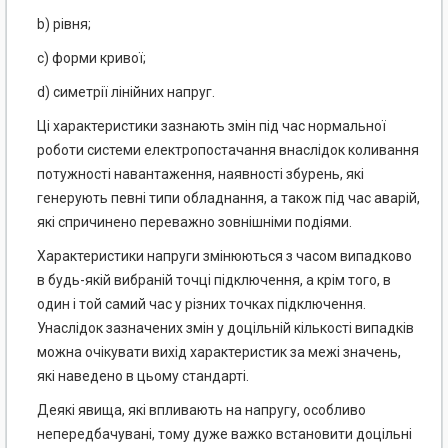
b) рівня;
c) форми кривої;
d) симетрії лінійних напруг.
Ці характеристики зазнають змін під час нормальної
роботи системи електропостачання внаслідок коливання
потужності навантаження, наявності збурень, які
генерують певні типи обладнання, а також під час аварій,
які спричинено переважно зовнішніми подіями.
Характеристики напруги змінюються з часом випадково
в будь-якій вибраній точці підключення, а крім того, в
один і той самий час у різних точках підключення.
Унаслідок зазначених змін у доцільній кількості випадків
можна очікувати вихід характеристик за межі значень,
які наведено в цьому стандарті.
Деякі явища, які впливають на напругу, особливо
непередбачувані, тому дуже важко встановити доцільні