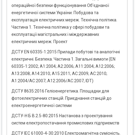
операційної безпеки функціонування Об’єднаної
енергетичної системи України. Побудова та
експлуатація електричних мереж. Технічна політика.
Частина 1. Технічна політика у сфері побудови та
експлуатації магістральних і міждержавних
електричних мереж. Проект
ДСТУ EN 60335-1:2015 Прилади побутові та аналогічні
електричні. Безпека. Частина 1. Загальні вимоги (EN
60335-1:2002; А1:2004; А2:2006; А11:2004; А12:2006;
А13:2008; А14:2010; А15:2011; АС:2009; АС:2010;
А1:2004/АС:2007; А12:2006/АС:2007, IDT)
ДСТУ 8635:2016 Геліоенергетика. Площадки для
фотоелектричних станцій. Приєднання станцій до
електроенергетичної системи
ДСТУ-Н Б В.2.5-80:2015 Настанова з проектування
систем електропостачання промислових підприємств
ДСТУ IEC 61000-4-30:2010 Електромагнітна сумісність.