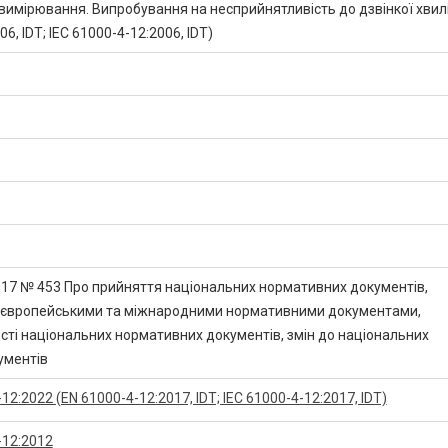
вимірювання. Випробування на несприйнятливість до дзвінкої хвил
6, IDТ; ІЕС 61000-4-12:2006, IDT)
2017 № 453 Про прийняття національних нормативних документів,
з європейськими та міжнародними нормативними документами,
сті національних нормативних документів, змін до національних
ументів
2:2022 (EN 61000-4-12:2017, IDT; IEC 61000-4-12:2017, IDT)
-12:2012