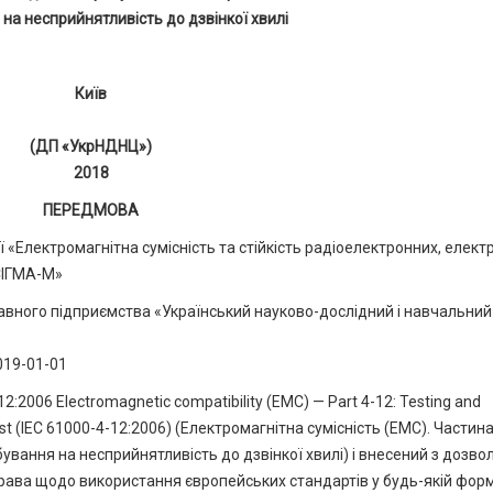
на несприйнятливість до дзвінкої хвилі
Київ
(ДП «УкрНДНЦ»)
2018
ПЕРЕДМОВА
 «Електромагнітна сумісність та стійкість радіоелектронних, елект
«СІГМА-М»
ного підприємства «Український науково-дослідний і навчальний
 (
019-01-01
:2006 Electromagnetic compatibility (EMC) — Part 4-12: Testing and
t (IEC 61000-4-12:2006) (Електромагнітна сумісність (EMC). Частина
ання на несприйнятливість до дзвінкої хвилі) і внесений з дозво
 права щодо використання європейських стандартів у будь-якій форм