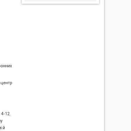
ронних
 центр
 4-12.
лу
і й