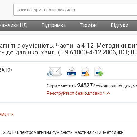
кажчики НД
Підтримка
Тарифи
Відгуки
гнітна сумісність. Частина 4-12. Методики в
о дзвінкої хвилі (EN 61000-4-12:2006, IDТ; ІЕС
ОВАНО»
24527
Сервіс містить
безкоштовних докуме
Реєструйтеся безкоштовно >>>
ументи
12:2017 Електромагнітна сумісність. Частина 4-12. Методики