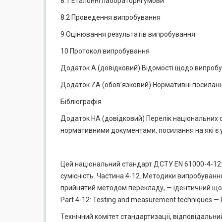
8.1 Еталонні лабораторні умови
8.2 Проведення випробування
9 Оцінювання результатів випробування
10 Протокол випробування
Додаток А (довідковий) Відомості щодо випробув
Додаток ZA (обов’язковий) Нормативні посиланн
Бібліографія
Додаток НА (довідковий) Перелік національних 
нормативними документами, посилання на які є 
Цей національний стандарт ДСТУ EN 61000-4-12:20
сумісність. Частина 4-12. Методики випробуванн
прийнятий методом перекладу, — ідентичний щодо 
Part 4-12: Testing and measurement techniques — 
Технічний комітет стандартизації, відповідальний