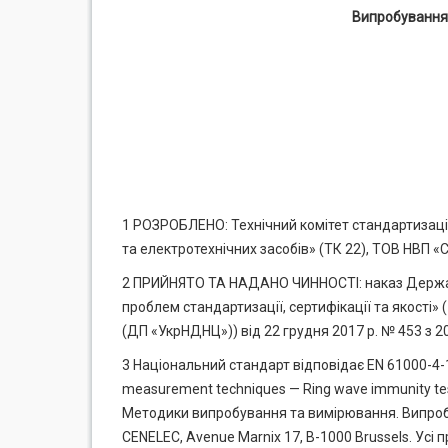
Випробування 
1 РОЗРОБЛЕНО: Технічний комітет стандартизації
та електротехнічних засобів» (ТК 22), ТОВ НВП 
2 ПРИЙНЯТО ТА НАДАНО ЧИННОСТІ: наказ Держав
проблем стандартизації, сертифікації та якості»
(ДП «УкрНДНЦ»)) від 22 грудня 2017 р. № 453 з 2
3 Національний стандарт відповідає EN 61000-4-12
measurement techniques — Ring wave immunity tes
Методики випробування та вимірювання. Випробув
CENELEC, Avenue Marnix 17, В-1000 Brussels. Усі