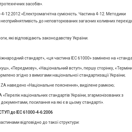
тротехнічних засобів».
4-12:2012 «Електромагнітна сумісність. Частина 4-12. Методики
 несприйнятливість до неповторюваних загасних коливних перехід
ги, які відповідають законодавству України.
міжнародний стандарт», «ця частина ІЕС 61000» замінено на «станда
куш», «Передмову», «Національний вступ», першу сторінку, «Терміни
ормлено згідно з вимогами національної стандартизації України;
у ZA наведено «Національне пояснення», виділене рамкою;
 «Перелік національних стандартів України, згармонізованих з
кументами, посилання на які є в цьому стандарті».
СТУП до ІЕС 61000-4-6:2006
астинами відповідно до такої структури: