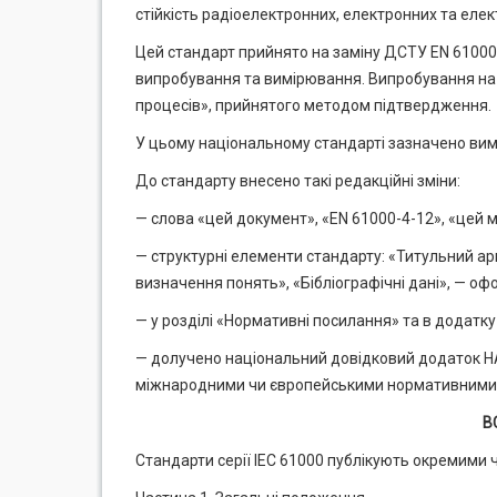
стійкість радіоелектронних, електронних та елек
Цей стандарт прийнято на заміну ДСТУ EN 61000-
випробування та вимірювання. Випробування на
процесів», прийнятого методом підтвердження.
У цьому національному стандарті зазначено вимо
До стандарту внесено такі редакційні зміни:
— слова «цей документ», «EN 61000-4-12», «цей 
— структурні елементи стандарту: «Титульний ар
визначення понять», «Бібліографічні дані», — оф
— у розділі «Нормативні посилання» та в додатк
— долучено національний довідковий додаток НА
міжнародними чи європейськими нормативними до
В
Стандарти серії ІЕС 61000 публікують окремими ч