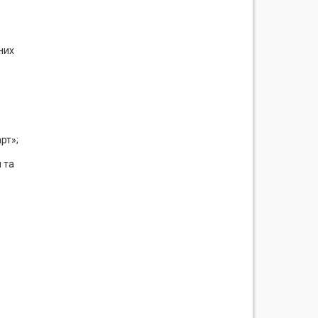
них
рт»;
 та