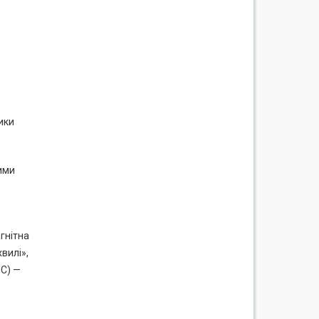
ики
ими
гнітна
вилі»,
MC) —