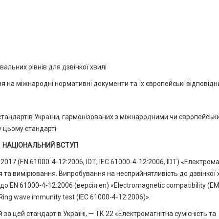
альних рівнів для дзвінкої хвилі
я на міжнародні нормативні документи та їх європейські відповідн
стандартів України, гармонізованих з міжнародними чи європейськ
у цьому стандарті
НАЦІОНАЛЬНИЙ ВСТУП
17 (EN 61000-4-12:2006, IDT; ІЕС 61000-4-12:2006, IDT) «Електрома
я та вимірювання. Випробування на несприйнятливість до дзвінкої х
EN 61000-4-12:2006 (версія en) «Electromagnetic compatibility (E
Ring wave immunity test (IEC 61000-4-12:2006)».
 за цей стандарт в Україні, — ТК 22 «Електромагнітна сумісність та