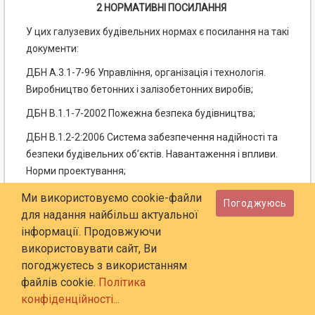
2 НОРМАТИВНІ ПОСИЛАННЯ
У цих галузевих будівельних нормах є посилання на такі
документи:
ДБН А.3.1-7-96 Управління, організація і технологія.
Виробництво бетонних і залізобетонних виробів;
ДБН В.1.1-7-2002 Пожежна безпека будівництва;
ДБН В.1.2-2:2006 Система забезпечення надійності та
безпеки будівельних об’єктів. Навантаження і впливи.
Норми проектування;
ДБН В.2.6-31:2006 Конструкції будівель і споруд. Теплова
Ми використовуємо cookie-файли
Погоджуюсь
ізоляція будівель;
для надання найбільш актуальної
інформації. Продовжуючи
ДБН В.2.6-98:2009 Конструкції будинків і споруд. Бетонні
використовувати сайт, Ви
та залізобетонні конструкції. Основні положення;
погоджуєтесь з використанням
ДБН В.2.6-160:2010 Конструкції будинків і споруд.
файлів cookie.
Політика
Сталезалізобетонні конструкції. Основні положення;
конфіденційності...