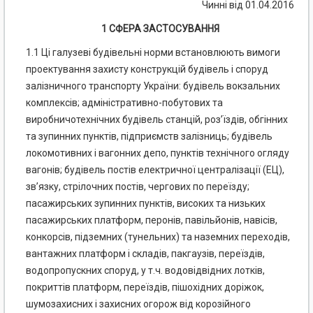
Чинні від 01.04.2016
1 СФЕРА ЗАСТОСУВАННЯ
1.1 Ці галузеві будівельні норми встановлюють вимоги
проектування захисту конструкцій будівель і споруд
залізничного транспорту України: будівель вокзальних
комплексів; адміністративно-побутових та
виробничотехнічних будівель станцій, роз’їздів, обгінних
та зупинних пунктів, підприємств залізниць; будівель
локомотивних і вагонних депо, пунктів технічного огляду
вагонів; будівель постів електричної централізації (ЕЦ),
зв’язку, стрілочних постів, чергових по переїзду;
пасажирських зупинних пунктів, високих та низьких
пасажирських платформ, перонів, павільйонів, навісів,
конкорсів, підземних (тунельних) та наземних переходів,
вантажних платформ і складів, пакгаузів, переїздів,
водопропускних споруд, у т.ч. водовідвідних лотків,
покриттів платформ, переїздів, пішохідних доріжок,
шумозахисних і захисних огорож від корозійного