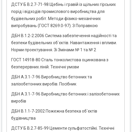
ДСТУ Б В.2.7-71-98 Щебінь і гравій із щільних гірських
порід і відходів промислового виробництва для
будівельних робіт. Методи фізико-механічних
випробувань (ГОСТ 8269.0-97). З Поправкою
ДБН В.1.2-2:2006 Система забезпечення надійності та
безпеки будівельних об`єктів. Навантаження і впливи.
Норми проектування. Зі Змінами № 1 та № 2
ГОСТ 14918-80 Сталь тонколистова оцинкована з
безперервних ліній. Технічні умови
ДБН А.3.1-7-96 Виробництво бетонних та
залізобетонних виробів. Посібник
ДБН А.3.1-7-96 Виробництво бетонних і залізобетонних
виробів
ДБН В.1.1-7-2002 Пожежна безпека об`єктів
будівництва
ДСТУ Б В.2.7-85-99 Цементи сульфатостійкі. Технічні