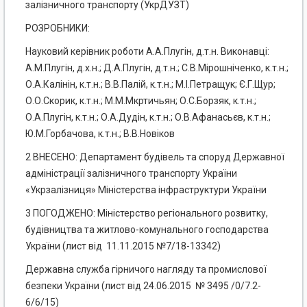
залізничного транспорту (УкрДУЗТ)
РОЗРОБНИКИ:
Науковий керівник роботи А.А.Плугін, д.т.н. Виконавці:
А.М.Плугін, д.х.н.; Д.А.Плугін, д.т.н.; С.В.Мірошніченко, к.т.н.;
О.А.Калінін, к.т.н.; В.В.Палій, к.т.н.; М.І.Петращук; Є.Г.Щур;
О.О.Скорик, к.т.н.; М.М.Мкртичьян; О.С.Борзяк, к.т.н.;
О.А.Плугін, к.т.н.; О.А.Дудін, к.т.н.; О.В.Афанасьєв, к.т.н.;
Ю.М.Горбачова, к.т.н.; В.В.Новіков
2 ВНЕСЕНО: Департамент будівель та споруд Державної
адміністрації залізничного транспорту України
«Укрзалізниця» Міністерства інфраструктури України
3 ПОГОДЖЕНО: Міністерство регіонального розвитку,
будівництва та житлово-комунального господарства
України (лист від 11.11.2015 №7/18-13342)
Державна служба гірничого нагляду та промислової
безпеки України (лист від 24.06.2015 № 3495 /0/7.2-
6/6/15)