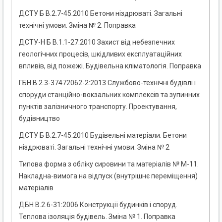
ДСТУ Б В.2.7-45:2010 Бетони ніздрюваті. Загальні
технічні умови. Зміна № 2. Поправка
ДСТУ-Н Б В.1.1-27:2010 Захист від небезпечних
геологічних процесів, шкідливих експлуатаційних
впливів, від пожежі. Будівельна кліматологія. Поправка
ГБН В.2.3-37472062-2:2013 Службово-технічні будівлі і
споруди станційно-вокзальних комплексів та зупинних
пунктів залізничного транспорту. Проектування,
будівництво
ДСТУ Б В.2.7-45:2010 Будівельні матеріали. Бетони
ніздрюваті. Загальні технічні умови. Зміна № 2
Типова форма з обліку сировини та матеріалів № М-11.
Накладна-вимога на відпуск (внутрішнє переміщення)
матеріалів
ДБН В.2.6-31:2006 Конструкції будинків і споруд.
Теплова ізоляція будівель. Зміна № 1. Поправка