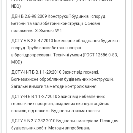
NEQ)
ДБН В.2.6-98:2009 Конструкції будинків і споруд.
Бетонні та залізобетонні конструкції. Основні
положення. Зі Зміною № 1
ДСТУ Б В.2.5-47:2010 Інженерне обладнання будинків і
споруд. Труби залізобетонні напірні
віброгідропресовані. Технічні умови (ГОСТ 12586.0-83,
MOD)
ДСТУ-Н-П Б В.1.1-29:2010 Захист від пожежі.
Вогнезахисне обробляння будівельних конструкцій.
Загальні вимоги та методи контролювання
ДСТУ-Н Б В.1.1-27:2010 Захист від небезпечних
геологічних процесів, шкідливих експлуатаційних
впливів, від пожежі. Будівельна кліматологія
ДСТУ Б В.2.7-232:2010 Будівельні матеріали. Пісок для
будівельних робіт. Методи випробувань