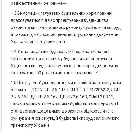
радіоактивними речовинами.
1.3 Вимоги цих галузевих будівельних норм повинні
враховуватися під час проектування будівництва,
реконструкції, капітального ремонту будівель та споруд,
а також під час розроблення інструктивних документів
Укрзалізниці з їх утримання.
1.4 У цих галузевих будівельних нормах визначені
технічні вимоги до захисту будівельних конструкцій
будівель і споруд залізничного транспорту для терміну
експлуатації 50 років (якщо не вказано інше).
1.5 Ці галузеві будівельні норми потрібно застосовувати
разом з ДСТУ Б В. 2.6-145, ГБН В.2.3-37472062-2, ДБН
В.2.6-160, ДБН В.2.6-162, ДБН В.2.6-163, СНиП 2.03.13,
іншими чинними державними будівельними нормами і
стандартами щодо вимог до захисту від корозійного
руйнування конструкцій будівель і споруд залізничного
транспорту України.