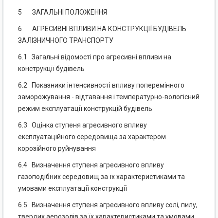
5 ЗАГАЛЬНІ ПОЛОЖЕННЯ
6 АГРЕСИВНІ ВПЛИВИ НА КОНСТРУКЦІЇ БУДІВЕЛЬ
ЗАЛІЗНИЧНОГО ТРАНСПОРТУ
6.1 Загальні відомості про агресивні впливи на
конструкції будівель
6.2 Показники інтенсивності впливу поперемінного
заморожування - відтавання і температурно-вологісний
режим експлуатації конструкцій будівель
6.3 Оцінка ступеня агресивного впливу
експлуатаційного середовища за характером
корозійного руйнування
6.4 Визначення ступеня агресивного впливу
газоподібних середовищ за їх характеристиками та
умовами експлуатації конструкції
6.5 Визначення ступеня агресивного впливу солі, пилу,
твердих аерозолів за їх характеристиками та умовами