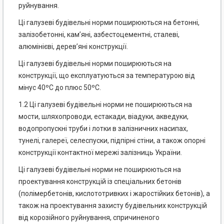
руйнування.
Ці галузеві будівельні норми поширюються на бетонні,
залізобетонні, кам’яні, азбестоцементні, сталеві,
алюмінієві, дерев’яні конструкції.
Ці галузеві будівельні норми поширюються на
конструкції, що експлуатуються за температурою від
мінус 40ºС до плюс 50ºС.
1.2 Ці галузеві будівельні норми не поширюються на
мости, шляхопроводи, естакади, віадуки, акведуки,
водопропускні труби і лотки в залізничних насипах,
тунелі, галереї, селеспуски, підпірні стіни, а також опорні
конструкції контактної мережі залізниць України.
Ці галузеві будівельні норми не поширюються на
проектування конструкцій із спеціальних бетонів
(полімербетонів, кислототривких і жаростійких бетонів), а
також на проектування захисту будівельних конструкцій
від корозійного руйнування, спричиненого