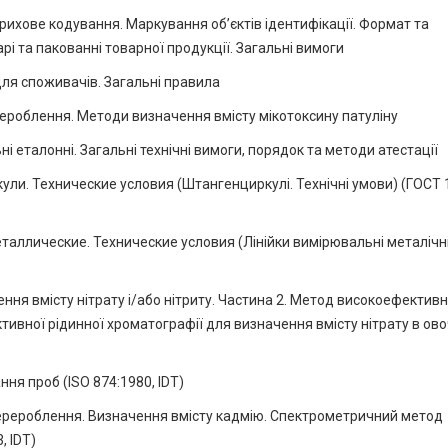
ихове кодування. Маркування об’єктів ідентифікації. Формат та
і та пакованні товарної продукції. Загальні вимоги
ля споживачів. Загальні правила
рероблення. Методи визначення вмісту мікотоксину патуліну
 еталонні. Загальні технічні вимоги, порядок та методи атестації
ли. Технические условия (Штангенциркулі. Технічні умови) (ГОСТ 
ллические. Технические условия (Лінійки вимірювальні металічні
ння вмісту нітрату і/або нітриту. Частина 2. Метод високоефективн
тивної рідинної хроматографії для визначення вмісту нітрату в ово
ння проб (ISO 874:1980, IDТ)
перероблення. Визначення вмісту кадмію. Спектрометричний метод
, IDТ)