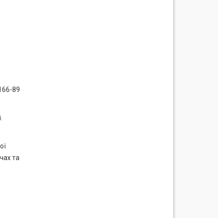
166-89
.
ої
чах та