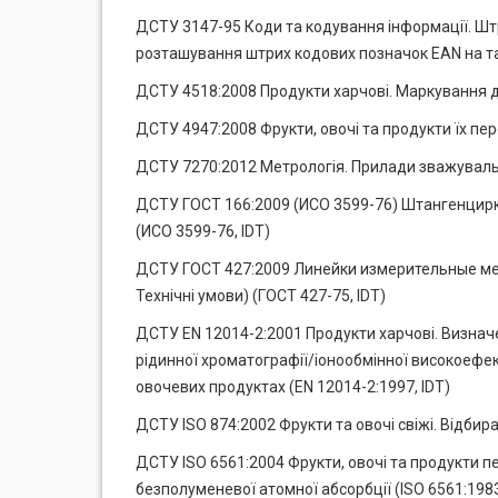
ДСТУ 3147-95 Коди та кодування інформації. Штр
розташування штрих кодових позначок EAN на тар
ДСТУ 4518:2008 Продукти харчові. Маркування д
ДСТУ 4947:2008 Фрукти, овочі та продукти їх пе
ДСТУ 7270:2012 Метрологія. Прилади зважувальні
ДСТУ ГОСТ 166:2009 (ИСО 3599-76) Штангенцирку
(ИСО 3599-76, IDТ)
ДСТУ ГОСТ 427:2009 Линейки измерительные мета
Технічні умови) (ГОСТ 427-75, IDT)
ДСТУ EN 12014-2:2001 Продукти харчові. Визначе
рідинної хроматографії/іонообмінної високоефек
овочевих продуктах (EN 12014-2:1997, IDT)
ДСТУ ISO 874:2002 Фрукти та овочі свіжі. Відбира
ДСТУ ISO 6561:2004 Фрукти, овочі та продукти 
безполуменевої атомної абсорбції (ISO 6561:1983