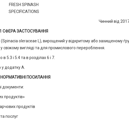
FRESH SPINASH
SPECIFICATIONS
Чинний від 201
1 СФЕРА ЗАСТОСУВАННЯ
Spinacia oleraceae L), вирощений у відкритому або захищеному ґру
 у свіжому вигляді та для промислового перероблення.
5.3 і 5.4 та в розділах 6 і 7.
 у додатку А.
 НОРМАТИВНІ ПОСИЛАННЯ
і документи:
их продуктів»
арчових продуктів
та послуг