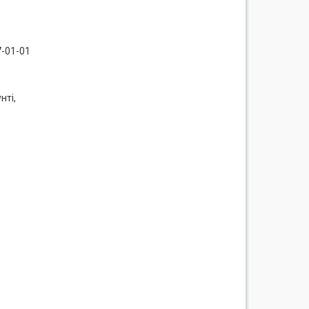
7-01-01
нті,