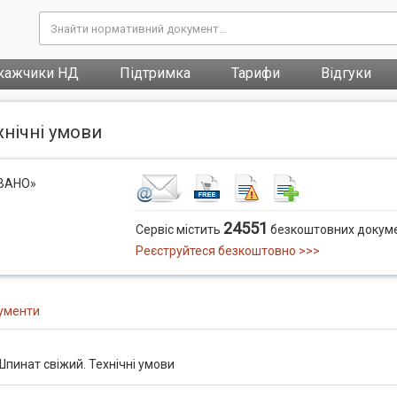
кажчики НД
Підтримка
Тарифи
Відгуки
хнічні умови
ОВАНО»
24551
Сервіс містить
безкоштовних докуме
Реєструйтеся безкоштовно >>>
ументи
пинат свіжий. Технічні умови