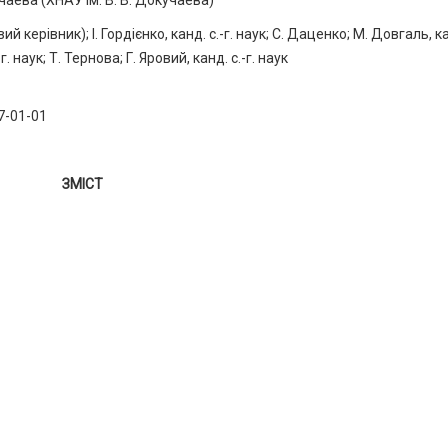
чаева (ХНАУ ім. В. В. Докучаева)
 керівник); І. Гордієнко, канд. с.-г. наук; С. Даценко; М. Довгаль, ка
-г. наук; Т. Тернова; Г. Яровий, канд. с.-г. наук
7-01-01
ЗМІСТ