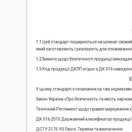
1.1 Цей стандарт поширюється на шпинат свіжий (
який заготовляють і реалізують для споживання
1.2 Вимоги щодо безпечності продукції викладено в 
1.3 Код продукції ДКПП згідно з ДК 016 наведено
2
У цьому стандарті є посилання на такі нормативн
Закон України «Про безпечність та якість харчов
Технічний Регламент щодо правил маркування х
ДК 016:2010 Державний класифікатор продукції 
ДСТУ 2175-93 Овочі. Терміни та визначення