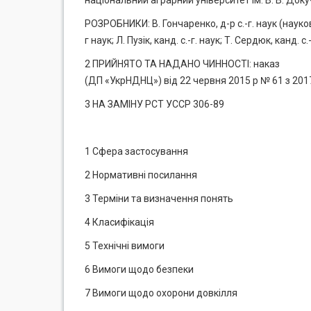
національний аграрний університет ім. В. В. Доку
РОЗРОБНИКИ: В. Гончаренко, д-р с.-г. наук (науковий
г наук; Л. Пузік, канд. с.-г. наук; Т. Сердюк, канд. с.
2 ПРИЙНЯТО ТА НАДАНО ЧИННОСТІ: наказ
(ДП «УкрНДНЦ») від 22 червня 2015 р № 61 з 201
3 НА ЗАМІНУ РСТ УССР 306-89
1 Сфера застосування
2 Нормативні посилання
3 Терміни та визначення понять
4 Класифікація
5 Технічні вимоги
6 Вимоги щодо безпеки
7 Вимоги щодо охорони довкілля