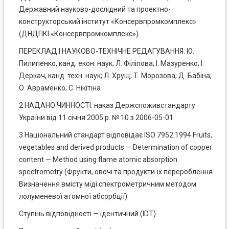
Державний науково-дослідний та проектно-
конструкторський інститут «Консервпромкомплекс»
(ДНДПКІ «Консервпромкомплекс»)
ПЕРЕКЛАД І НАУКОВО-ТЕХНІЧНЕ РЕДАГУВАННЯ: Ю.
Пилипенко, канд. екон. наук; Л. Філіпова; І. Мазуренко; І.
Деркач, канд. техн. наук; Л. Хрущ; Т. Морозова; Д. Бабіна;
О. Авраменко; С. Нікітіна
2 НАДАНО ЧИННОСТІ: наказ Держспоживстандарту
України від 11 січня 2005 р. № 10 з 2006-05-01
3 Національний стандарт відповідає ISO 7952:1994 Fruits,
vegetables and derived products — Determination of copper
content — Method using flame atomic absorption
spectrometry (Фрукти, овочі та продукти їх перероблення.
Визначення вмісту міді спектрометричним методом
лолуменевої атомної абсорбції)
Ступінь відповідності — ідентичний (IDТ)