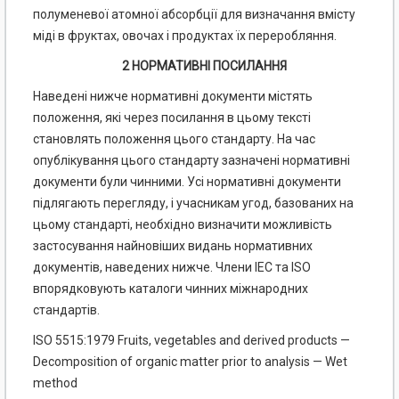
полуменевої атомної абсорбції для визначання вмісту
міді в фруктах, овочах і продуктах їх переробляння.
2 НОРМАТИВНІ ПОСИЛАННЯ
Наведені нижче нормативні документи містять
положення, які через посилання в цьому тексті
становлять положення цього стандарту. На час
опублікування цього стандарту зазначені нормативні
документи були чинними. Усі нормативні документи
підлягають перегляду, і учасникам угод, базованих на
цьому стандарті, необхідно визначити можливість
застосування найновіших видань нормативних
документів, наведених нижче. Члени ІЕС та ISO
впорядковують каталоги чинних міжнародних
стандартів.
ISO 5515:1979 Fruits, vegetables and derived products —
Decomposition of organic matter prior to analysis — Wet
method