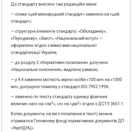
До стандарту внесено такі редакційні зміни:
— слова «цей міжнародний стандарт» замінено на «цей
стандарт»;
— структурні елементи стандарту: «Обкладинку»,
«Передмову», «Зміст», «Національний вступ» —
оформлено згідно з вимогами національної
стандартизації України;
— до розділу 2 «Нормативні посилання» долучено
«Національне пояснення», виділене рамкою;
— у 4.4 замінено місткість мірної колби «100 мл» на «1000
мл», допущено помилку у стандарті ISO 7952:1994;
— замінено по тексту стандарту одиниці фізичних
3
3
величин «мл» на «см
»; «л» на «дм
» згідно з ДСТУ 3651.1.
Копію документа, на які є посилання в тексті, можна
отримати в Головному фонді нормативних документів ДП
«УкрНДНЦ».