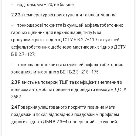
- надтонкі, мм – 20, не більше.
2.2
За температурою приготування та влаштування:
- тонкошарові покриття із сумішей асфальтобетонних
гарячих щільних для верхніх шарів, типу Б за
гранулометрією згідно з ДСТУ Б В.2.7–119 та сумішей
асфальтобетонних щебенево-мастикових згідно з ДСТУ
Б В.2.7–127;
- тонкошарові покриття із сумішей асфальтобетонних
холодних литих згідно з ВБН В.2.3–218–175.
2.3
Рівність на поверхні ТШП та коефіцієнт зчеплення з
колесом автомобіля повинен відповідати вимогам ДСТУ
3587.
2.4
Поверхня улаштованого покриття повинна мати
поздовжній похил відповідно з поздовжнім профілем
дороги згідно з ДБН В.2.3–4 і поперечний − існуючий.