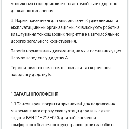
мастикових і холодних литих на автомобільних дорогах
державного значення.
Ці Норми призначені для використання будівельними та
експлуатаційними організаціями, які виконують роботи з
влаштування тонкошарових покриттів на автомобільних
дорогах загального користування.
Перелік нормативних документів, на які є посилання у цих
Нормах наведено у додатку А.
Терміни, визначення понять, познаки та скорочення
наведені у додатку Б.
1 ЗАГАЛЬНІ ПОЛОЖЕННЯ
1.1
Тонкошарові покриття призначені для подовження
міжремонтного строку експлуатації дорожніх одягів
згідно з ВБН Г.1–218–050; для забезпечення
комфортного безпечного руху транспортних засобів по