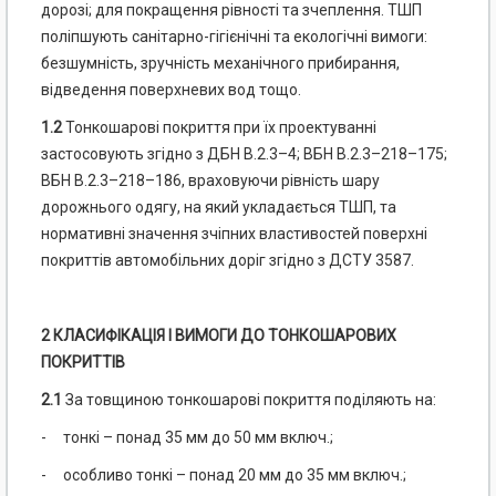
дорозі; для покращення рівності та зчеплення. ТШП
поліпшують санітарно-гігієнічні та екологічні вимоги:
безшумність, зручність механічного прибирання,
відведення поверхневих вод тощо.
1.2
Тонкошарові покриття при їх проектуванні
застосовують згідно з ДБН В.2.3–4; ВБН В.2.3–218–175;
ВБН В.2.3–218–186, враховуючи рівність шару
дорожнього одягу, на який укладається ТШП, та
нормативні значення зчіпних властивостей поверхні
покриттів автомобільних доріг згідно з ДСТУ 3587.
2 КЛАСИФІКАЦІЯ І ВИМОГИ ДО ТОНКОШАРОВИХ
ПОКРИТТІВ
2.1
За товщиною тонкошарові покриття поділяють на:
- тонкі – понад 35 мм до 50 мм включ.;
- особливо тонкі – понад 20 мм до 35 мм включ.;