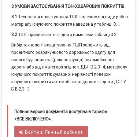
3 УМОВИ ЗАСТОСУВАННЯ ТОНКОШАРОВИХ ПОКРИТТІВ
3.1
Технологія влаштування ТШП залежно від виду робіт і
матеріалу існуючого покриття наведена у таблиці 3.1.
3.2
ТШП призначають згідно з вимогами таблиці 3.2.
Вибір технології влаштування ТШП залежить від:
проектного розрахункового дорожнього одягу для
нового будівництва (реконструкції) автомобільної
дороги або від її категорії згідно з ДБН В.2.3–4; матеріалу
існуючого покриття; сумарної нерівності поверхні
існуючого покриття автомобільної дороги згідно з ДСТУ
Б В.2.3–3.
Полная версия документа доступна в тарифе
«ВСЕ ВКЛЮЧЕНО».
Войти в
Личный
кабинет