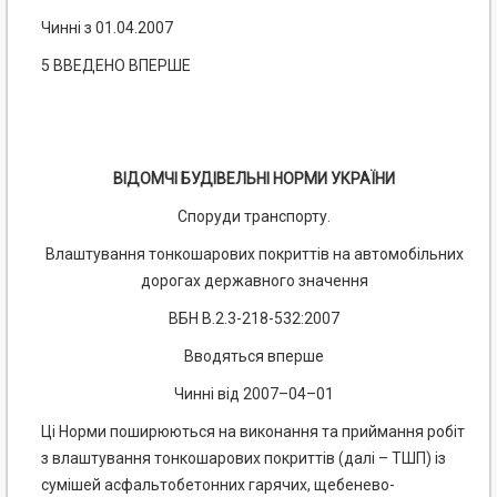
Чинні з 01.04.2007
5 ВВЕДЕНО ВПЕРШЕ
ВІДОМЧІ БУДІВЕЛЬНІ НОРМИ УКРАЇНИ
Споруди транспорту.
Влаштування тонкошарових покриттів на автомобільних
дорогах державного значення
ВБН В.2.3-218-532:2007
Вводяться вперше
Чинні від 2007–04–01
Ці Норми поширюються на виконання та приймання робіт
з влаштування тонкошарових покриттів (далі – ТШП) із
сумішей асфальтобетонних гарячих, щебенево-