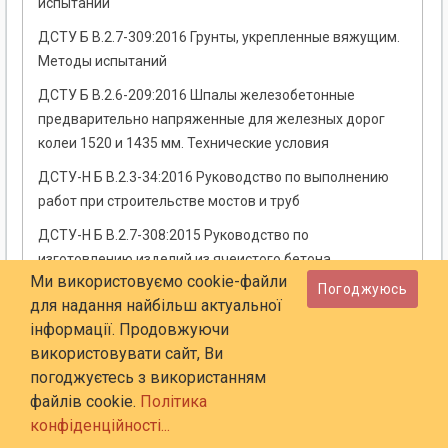
испытаний
ДСТУ Б В.2.7-309:2016 Грунты, укрепленные вяжущим.
Методы испытаний
ДСТУ Б В.2.6-209:2016 Шпалы железобетонные
предварительно напряженные для железных дорог
колеи 1520 и 1435 мм. Технические условия
ДСТУ-Н Б В.2.3-34:2016 Руководство по выполнению
работ при строительстве мостов и труб
ДСТУ-Н Б В.2.7-308:2015 Руководство по
изготовлению изделий из ячеистого бетона
Ми використовуємо cookie-файли
Погоджуюсь
ДСТУ Б В.2.7-305:2015 Смеси битумоминеральные
для надання найбільш актуальної
дорожные. Общие технические условия
інформації. Продовжуючи
ДСТУ Б В.2.7-306:2015 Смеси битумоминеральные
використовувати сайт, Ви
дорожные. Методы испытаний
погоджуєтесь з використанням
файлів cookie.
Політика
ДСТУ-Н Б В.2.6-203:2015 Руководство по выполнению
конфіденційності...
работ при изготовлении и монтаже строительных