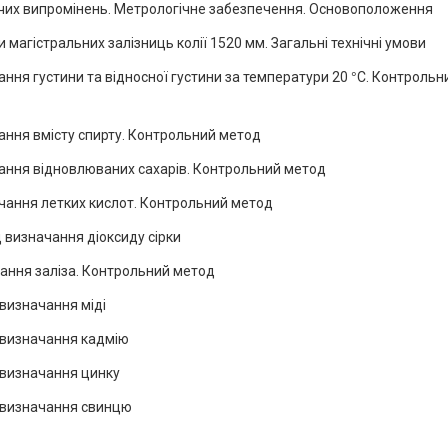
чих випромінень. Метрологічне забезпечення. Основоположення
агістральних залізниць колії 1520 мм. Загальні технічні умови
ння густини та відносної густини за температури 20
°
С. Контрольн
ання вмісту спирту. Контрольний метод
ання відновлюваних сахарів. Контрольний метод
чання летких кислот. Контрольний метод
 визначання діоксиду сірки
чання заліза. Контрольний метод
визначання міді
 визначання кадмію
 визначання цинку
д визначання свинцю