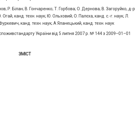
в; Р. Білан; В. Гончаренко; Т. Горбова; О. Дернова; В. Загоруйко, д-р
. Огай, канд. техн. наук; Ю. Ольховий; О. Палєха, канд. с.-г. наук; Л.
 Фуркевич, канд. техн. наук; А Яланецький, канд. техн. наук
живстандарту України від 5 липня 2007 р. № 144 з 2009–01–01
ЗМІСТ