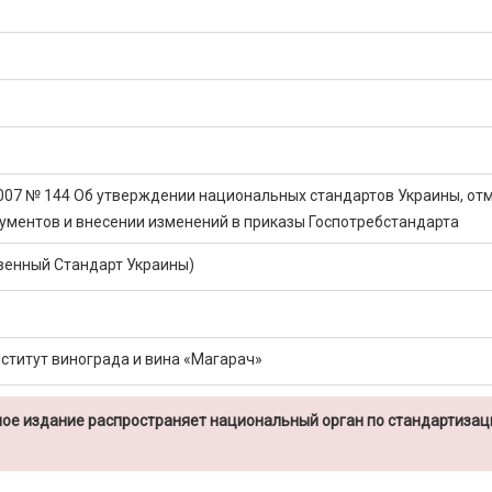
2007 № 144 Об утверждении национальных стандартов Украины, от
ументов и внесении изменений в приказы Госпотребстандарта
венный Стандарт Украины)
ститут винограда и вина «Магарач»
ое издание распространяет национальный орган по стандартизац