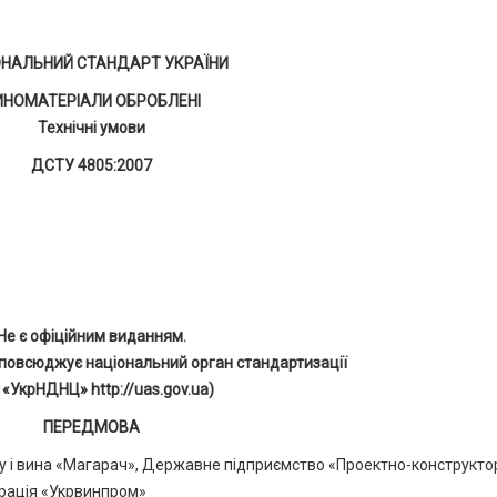
ОНАЛЬНИЙ СТАНДАРТ УКРАЇНИ
ИНОМАТЕРІАЛИ ОБРОБЛЕНІ
Технічні умови
ДСТУ 4805:2007
Не є офіційним виданням.
повсюджує національний орган стандартизації
 «УкрНДНЦ» http://uas.gov.ua)
ПЕРЕДМОВА
у і вина «Магарач», Державне підприємство «Проектно-конструкто
орація «Укрвинпром»