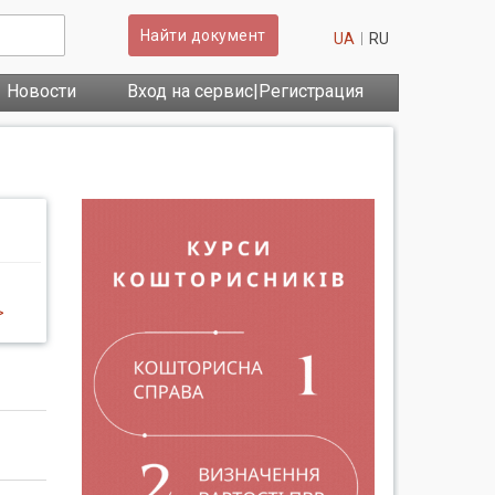
Найти документ
UA
RU
Новости
Вход на сервис|Регистрация
>