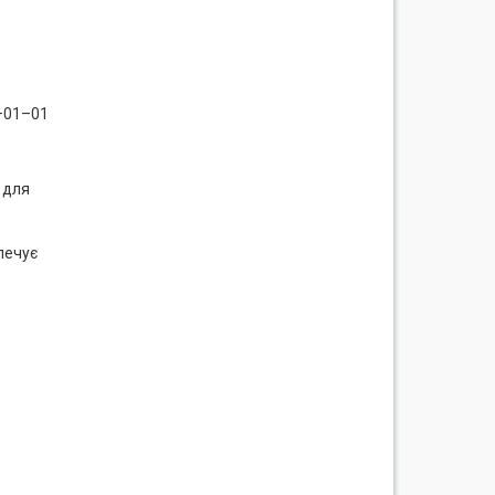
–01–01
 для
печує