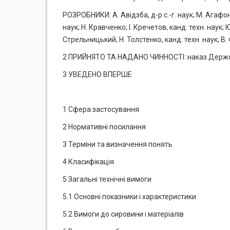
РОЗРОБНИКИ: А. Авідзба, д-р с.-г. наук; М. Агафоно
наук; Н. Кравченко; І. Кречетов, канд. техн. наук; Ю
Стрельницький; Н. Толстенко, канд. техн. наук; В.
2 ПРИЙНЯТО ТА НАДАНО ЧИННОСТІ: наказ Держспо
3 УВЕДЕНО ВПЕРШЕ
1 Сфера застосування
2 Нормативні посилання
3 Терміни та визначення понять
4 Класифікація
5 Загальні технічні вимоги
5.1 Основні показники і характеристики
5.2 Вимоги до сировини і матеріалів