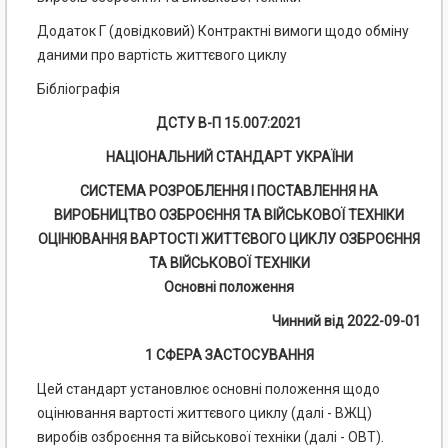
Додаток Г (довідковий) Контрактні вимоги щодо обміну
даними про вартість життєвого циклу
Бібліографія
ДСТУ В-П 15.007:2021
НАЦІОНАЛЬНИЙ СТАНДАРТ УКРАЇНИ
СИСТЕМА РОЗРОБЛЕННЯ І ПОСТАВЛЕННЯ НА
ВИРОБНИЦТВО ОЗБРОЄННЯ ТА ВІЙСЬКОВОЇ ТЕХНІКИ
ОЦІНЮВАННЯ ВАРТОСТІ ЖИТТЄВОГО ЦИКЛУ ОЗБРОЄННЯ
ТА ВІЙСЬКОВОЇ ТЕХНІКИ
Основні положення
Чинний від 2022-09-01
1 СФЕРА ЗАСТОСУВАННЯ
Цей стандарт установлює основні положення щодо
оцінювання вартості життєвого циклу (далі - ВЖЦ)
виробів озброєння та військової техніки (далі - ОВТ).