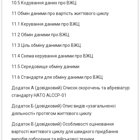
10.5 Кодування даних про ВЖЦ
11 Обмін даними про вартість життєвого циклу
11.1 Керування даними про ВЖЦ
11.2 Обмін даними про ВЖЦ
11.3 Ціль обміну даними про ВЖЦ
11.4 Схема керування даними про ВЖЦ
11.5 Середовище обміну даними
11.6 Стандарти для обміну даними про ВЖЦ
Додаток А (довідковий) Список скорочень та абревіатур
стандарту НАТО ALCCP-01
Додаток Б (довідковий) Опис видів «узагальненої
діяльності» протягом життєвого циклу
Додаток В (довідковий) Особливості оцінювання
вартості життєвого циклу для швидкого придбання
виробів озброєння та військової техніки