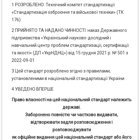
1 РОЗРОБЛЕНО: Технічний комітет стандартизації
«Стандартизація озброєння та військової техніки» (ТК
176)
2 ПРИЙНЯТО ТА НАДАНО ЧИННОСТІ: наказ Державного
підприємства «Український науково-дослідний і
навчальний центр проблем стандартизації, сертифікації
та якості» (ДП «УкрНДНЦ») від 15 грудня 2021 р. № 501 з
2022-09-01
3 Цей стандарт розроблено згідно з правилами,
установленими в національній стандартизації України
4 УВЕДЕНО ВПЕРШЕ
Право власності на цей національний стандарт належить
державі.
Заборонено повністю чи частково видавати,
відтворювати задля розповсюдження і
розповсюджувати
як офіційне видання цей національний стандарт або його