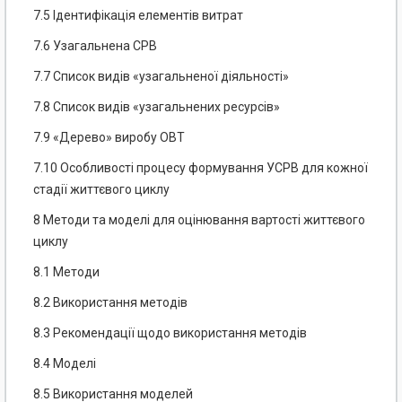
7.5 Ідентифікація елементів витрат
7.6 Узагальнена СРВ
7.7 Список видів «узагальненої діяльності»
7.8 Список видів «узагальнених ресурсів»
7.9 «Дерево» виробу ОВТ
7.10 Особливості процесу формування УСРВ для кожної
стадії життєвого циклу
8 Методи та моделі для оцінювання вартості життєвого
циклу
8.1 Методи
8.2 Використання методів
8.3 Рекомендації щодо використання методів
8.4 Моделі
8.5 Використання моделей